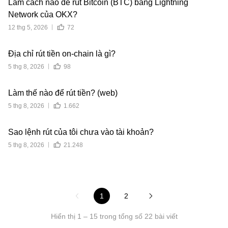
Làm cách nào để rút Bitcoin (BTC) bằng Lightning
Network của OKX?
12 thg 5, 2026
72
Địa chỉ rút tiền on-chain là gì?
5 thg 8, 2026
98
Làm thế nào để rút tiền? (web)
5 thg 8, 2026
1.662
Sao lệnh rút của tôi chưa vào tài khoản?
5 thg 8, 2026
21.248
1
2
Hiển thị
1
–
15
trong tổng số
22
bài viết