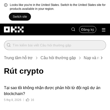
Looks like you're in the United States. Switch to the United States site for
products available in your region.
Switch site
Chuyển đến nội dung chính
Đăng ký
Trung tâm hỗ trợ
Câu hỏi thường gặp
Nạp và rút tiền
Rút crypto
Tại sao tôi không nhận được phản hồi từ đội ngũ dự án
blockchain?
5 thg 8, 2026
16