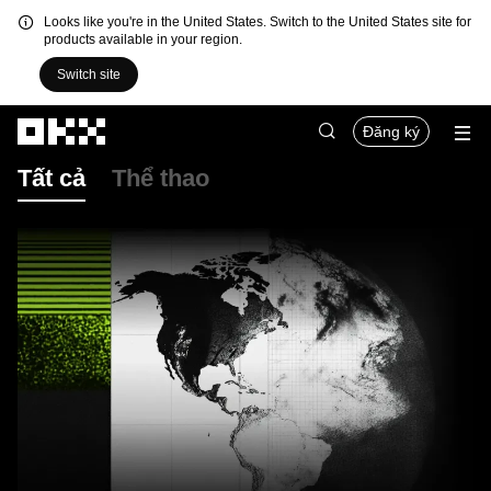
Looks like you're in the United States. Switch to the United States site for
products available in your region.
Switch site
Chuyển đến nội dung chính
Đăng ký
Tất cả
Thể thao