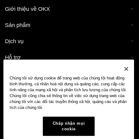
Giới thiệu về OKX
Sản phẩm
Dịch vụ
Hỗ trợ
Mua tiền mã hóa
Chúng tôi sử dụng cookie để trang web của chúng tôi hoạt động
bình thường, cá nhân hoá nội dung và quảng cáo, cung cấp các
Công cụ tính tiền mã hóa
tính năng của mạng xã hội và phân tích lưu lượng của chúng tôi.
Chúng tôi cũng chia sẻ thông tin về việc sử dụng trang web của
chúng tôi với các đối tác truyền thông xã hội, quảng cáo và phân
Giao dịch
tích của chúng tôi.
Chấp nhận mọi
cookie