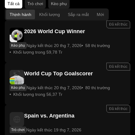
Tất cả
Trò chơi
Kèo phụ
Thịnh hành
Khối lượng
Sắp ra mắt
Mới
Đã kết thúc
2026 World Cup Winner
Ngày kết thúc 20 thg 7, 2026
58 thị trường
Kèo phụ
Khối lượng trong 59,78 Tr
Đã kết thúc
World Cup Top Goalscorer
Ngày kết thúc 20 thg 7, 2026
80 thị trường
Kèo phụ
Khối lượng trong 56,37 Tr
Đã kết thúc
Spain vs. Argentina
Ngày kết thúc 19 thg 7, 2026
Trò chơi