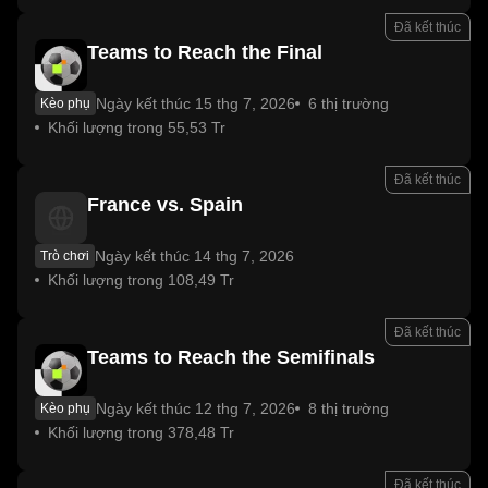
Đã kết thúc
Teams to Reach the Final
Ngày kết thúc 15 thg 7, 2026
6 thị trường
Kèo phụ
Khối lượng trong 55,53 Tr
Đã kết thúc
France vs. Spain
Ngày kết thúc 14 thg 7, 2026
Trò chơi
Khối lượng trong 108,49 Tr
Đã kết thúc
Teams to Reach the Semifinals
Ngày kết thúc 12 thg 7, 2026
8 thị trường
Kèo phụ
Khối lượng trong 378,48 Tr
Đã kết thúc