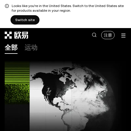
Looks like you're in the United States. Switch to the United States site
for products available in your region.
Switch site
跳转至主要内容
注册
全部
运动