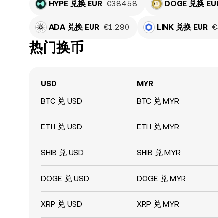
HYPE 兑换 EUR
€384.58
DOGE 兑换 EU
ADA 兑换 EUR
€1.290
LINK 兑换 EUR
€
热门换币
USD
MYR
BTC 兑 USD
BTC 兑 MYR
ETH 兑 USD
ETH 兑 MYR
SHIB 兑 USD
SHIB 兑 MYR
DOGE 兑 USD
DOGE 兑 MYR
XRP 兑 USD
XRP 兑 MYR