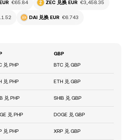
EUR
€65.84
ZEC 兑换 EUR
€3,458.35
11.52
DAI 兑换 EUR
€6.743
P
GBP
C 兑 PHP
BTC 兑 GBP
H 兑 PHP
ETH 兑 GBP
IB 兑 PHP
SHIB 兑 GBP
GE 兑 PHP
DOGE 兑 GBP
P 兑 PHP
XRP 兑 GBP