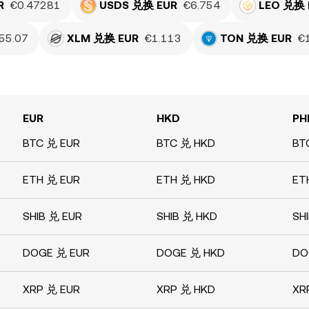
R
€0.47281
USDS 兑换 EUR
€6.754
LEO 兑换 
55.07
XLM 兑换 EUR
€1.113
TON 兑换 EUR
€
EUR
HKD
PH
BTC 兑 EUR
BTC 兑 HKD
BT
ETH 兑 EUR
ETH 兑 HKD
ET
SHIB 兑 EUR
SHIB 兑 HKD
SH
DOGE 兑 EUR
DOGE 兑 HKD
DO
XRP 兑 EUR
XRP 兑 HKD
XR