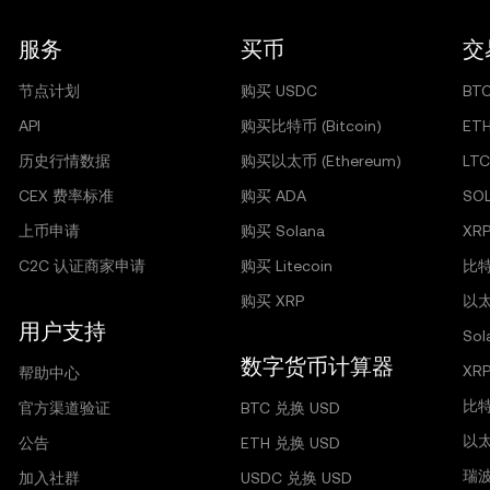
服务
买币
交
节点计划
购买 USDC
BT
API
购买比特币 (Bitcoin)
ET
历史行情数据
购买以太币 (Ethereum)
LTC
CEX 费率标准
购买 ADA
SO
上币申请
购买 Solana
XR
C2C 认证商家申请
购买 Litecoin
比特
购买 XRP
以太
用户支持
So
数字货币计算器
XR
帮助中心
比
官方渠道验证
BTC 兑换 USD
以
公告
ETH 兑换 USD
瑞
加入社群
USDC 兑换 USD