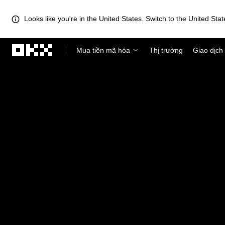
Looks like you're in the United States. Switch to the United Stat
Chuyển đến nội dung chính
Mua tiền mã hóa
Thị trường
Giao dịch