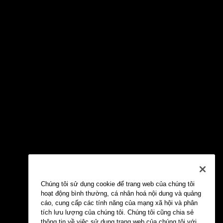
Chúng tôi sử dụng cookie để trang web của chúng tôi
hoạt động bình thường, cá nhân hoá nội dung và quảng
cáo, cung cấp các tính năng của mạng xã hội và phân
tích lưu lượng của chúng tôi. Chúng tôi cũng chia sẻ
thông tin về việc sử dụng trang web của chúng tôi với