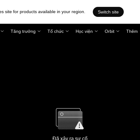
es site for products available in your region.
Switch site
Tăng trưởng
Tổ chức
Học viện
Orbit
Thêm
Đã xảy ra sự cố