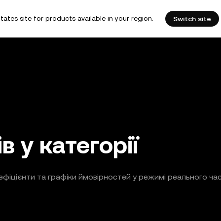
tates site for products available in your region.
Switch site
в у категорії
ефіцієнти та графіки ймовірностей у режимі реального час