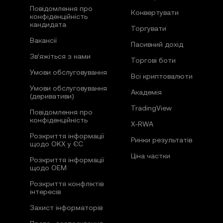
Повідомлення про
Конвертувати
конфіденційність
кандидата
Торгувати
Вакансії
Пасивний дохід
Зв’яжіться з нами
Торгові боти
Умови обслуговування
Всі криптовалюти
Умови обслуговування
Академія
(деривативи)
TradingView
Повідомлення про
конфіденційність
X-RWA
Розкриття інформації
Ринки результатів
щодо OKX у ЄС
Ціна частки
Розкриття інформації
щодо OEM
Розкриття конфліктів
інтересів
Захист інформаторів