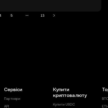
4
5
13
Сервіси
Купити
То
криптовалюту
Партнери
BT
Купити USDC
API
ET