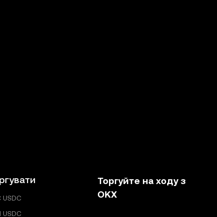
ргувати
Торгуйте на ходу з
OKX
C USDC
H USDC