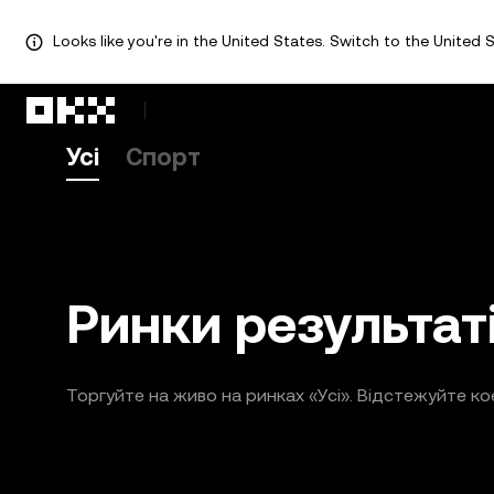
Looks like you're in the United States. Switch to the United S
Перейти до основного вмісту
Усі
Спорт
Ринки результаті
Торгуйте на живо на ринках «Усі». Відстежуйте ко