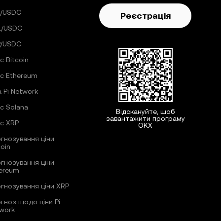
C/USDC
Реєстрація
L/USDC
P/USDC
с Bitcoin
с Ethereum
а Pi Network
с Solana
Відскануйте, щоб
завантажити програму
с XRP
OKX
гнозування ціни
coin
гнозування ціни
ereum
гнозування ціни XRP
гноз щодо ціни Pi
work