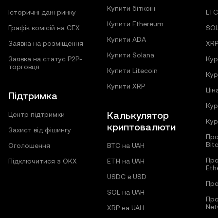
Купити біткоїн
Історичні дані ринку
LT
Купити Ethereum
Графік комісій на CEX
SO
Купити ADA
Заявка на розміщення
XR
Купити Solana
Заявка на статус P2P-
Кур
торговця
Купити Litecoin
Кур
Купити XRP
Цін
Підтримка
Кур
Калькулятор
Центр підтримки
Кур
криптовалюти
Захист від фішингу
Про
Bit
Оголошення
BTC на UAH
Про
Підключитися з OKX
ETH на UAH
Eth
USDC в USD
Про
SOL на UAH
Про
Net
XRP на UAH