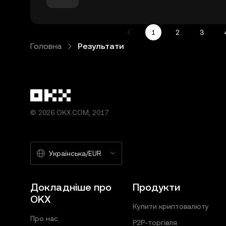
1
2
3
Головна
Результати
© 2026 OKX.COM, 2017
Українська/EUR
Докладніше про
Продукти
OKX
Купити криптовалюту
Про нас
P2P-торгівля