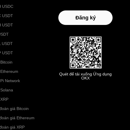
H USDC
C USDT
Đăng ký
H USDT
USDT
L USDT
P USDT
Bitcoin
 Ethereum
Quét để tải xuống Ứng dụng
OKX
 Pi Network
 Solana
 XRP
đoán giá Bitcoin
đoán giá Ethereum
đoán giá XRP