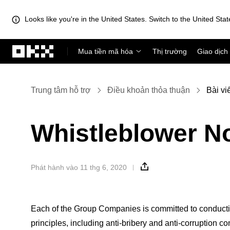
Looks like you're in the United States. Switch to the United Stat
Chuyển đến nội dung chính
Mua tiền mã hóa
Thị trường
Giao dịch
Trung tâm hỗ trợ
Điều khoản thỏa thuận
Bài vi
Whistleblower No
Phát hành vào 11 thg 6, 2020
Each of the Group Companies is committed to conducting
principles, including anti-bribery and anti-corruption