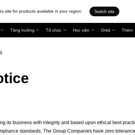
es site for products available in your region.
Switch site
Tăng trưởng
Tổ chức
Học viện
Orbit
Thêm
ết
tice
 its business with integrity and based upon ethical best pract
 compliance standards. The Group Companies have zero tolerance 