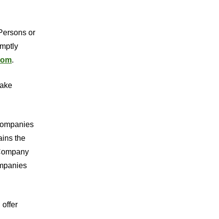
Persons or
omptly
com
.
take
 Companies
ains the
 Company
ompanies
 offer