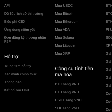
API
Mua USDC
ET
Dữ liệu lịch sử thị trường
Mua Bitcoin
BT
Biểu phí CEX
Mua Ethereum
ET
Ứng dụng niêm yết
Mua ADA
PI 
Đơn đăng ký thương nhân
Mua Solana
SO
P2P
Mua Litecoin
XR
Mua XRP
Giá 
Hỗ trợ
Giá
Trung tâm hỗ trợ
Công cụ tính tiền
Giá
mã hóa
Xác minh chính thức
Giá
Thông báo
BTC sang VND
Giá
Kết nối với OKX
ETH sang VND
Dự 
USDT sang VND
Dự 
SOL sang VND
Dự 