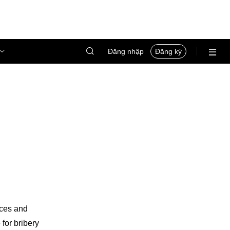
Đăng nhập
Đăng ký
ices and
for bribery