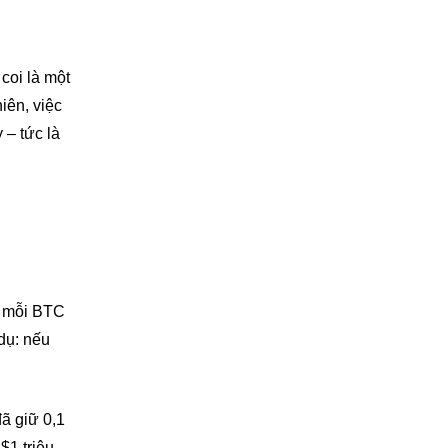
coi là một
iên, việc
 – tức là
ên mỗi BTC
dụ: nếu
đã giữ 0,1
$1 triệu