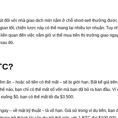
hút đối với nhà giao dịch mới nằm ở chỗ short-sell thường được 
gian tốt, chiến lược này có thể mang lại nhiều lợi nhuận. Tuy nh
o liên quan đến việc nắm giữ vị thế mua trên thị trường giao ngay
 sau đó.
BTC?
ềm ẩn – hoặc số tiền có thể mất – sẽ bị giới hạn. Bất kể giá tr
hế nào, bạn chỉ có thể mất số vốn mà bạn đã bỏ ra ban đầu. Ví 
xuống $0, bạn có thể mất tối đa $3.500.
ngay – về mặt kỹ thuật – là vô hạn. Giả sử trong ví dụ trên, bạn 
coin trở thành tài sản dự trữ thế giới, với 1 BTC đạt $100.000, 