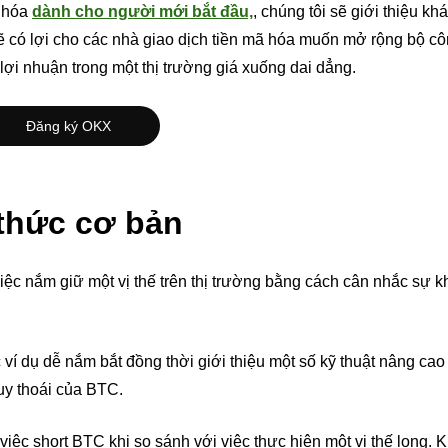
ã hóa
dành cho người mới bắt đầu,
, chúng tôi sẽ giới thiệu kh
y sẽ có lợi cho các nhà giao dịch tiền mã hóa muốn mở rộng bộ c
i nhuận trong một thị trường giá xuống dai dẳng.
Đăng ký OKX
 thức cơ bản
ệc nắm giữ một vị thế trên thị trường bằng cách cân nhắc sự k
c ví dụ dễ nắm bắt đồng thời giới thiệu một số kỹ thuật nâng ca
uy thoái của BTC.
việc short BTC khi so sánh với việc thực hiện một vị thế long. 