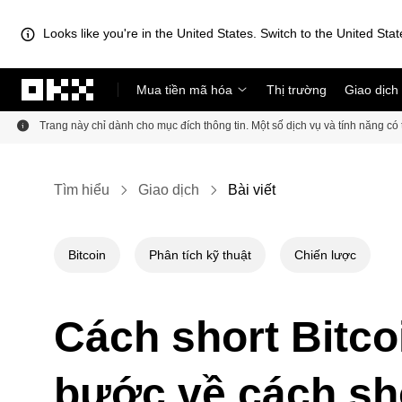
Looks like you're in the United States. Switch to the United Stat
Chuyển đến nội dung chính
Mua tiền mã hóa
Thị trường
Giao dịch
Trang này chỉ dành cho mục đích thông tin. Một số dịch vụ và tính năng c
Tìm hiểu
Giao dịch
Bài viết
Bitcoin
Phân tích kỹ thuật
Chiến lược
Cách short Bitc
bước về cách sh