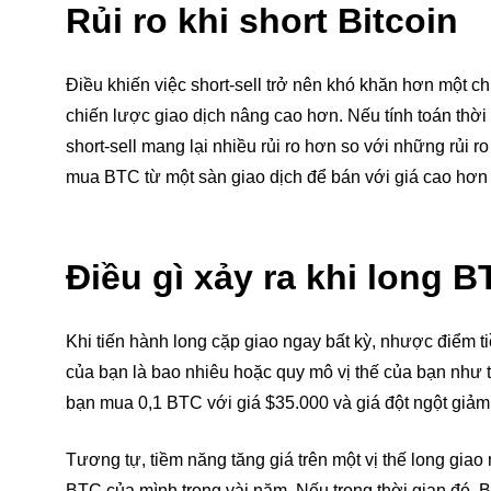
Rủi ro khi short Bitcoin
Điều khiến việc short-sell trở nên khó khăn hơn một c
chiến lược giao dịch nâng cao hơn. Nếu tính toán thời 
short-sell mang lại nhiều rủi ro hơn so với những rủi r
mua BTC từ một sàn giao dịch để bán với giá cao hơn
Điều gì xảy ra khi long 
Khi tiến hành long cặp giao ngay bất kỳ, nhược điểm ti
của bạn là bao nhiêu hoặc quy mô vị thế của bạn như t
bạn mua 0,1 BTC với giá $35.000 và giá đột ngột giảm 
Tương tự, tiềm năng tăng giá trên một vị thế long giao 
BTC của mình trong vài năm. Nếu trong thời gian đó, Bit