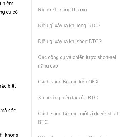
ái niệm
Rủi ro khi short Bitcoin
ông cụ có
Điều gì xảy ra khi long BTC?
Điều gì xảy ra khi short BTC?
Các công cụ và chiến lược short-sell
nâng cao
Cách short Bitcoin trên OKX
hác biệt
Xu hướng hiện tại của BTC
o mà các
Cách short Bitcoin: một ví dụ về short
BTC
Khi không