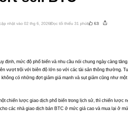
63
cập nhật vào 02 thg 6, 2026
Đọc tối thiểu 31 phút
uy định, mức độ phổ biến và nhu cầu nói chung ngày càng tăng
nên vượt trội với biên độ lớn so với các tài sản thông thường. T
ếu không có những đợt giảm giá mạnh và sụt giảm cũng như một 
 một chiến lược giao dịch phổ biến trong lịch sử, thì chiến lược 
i cho các nhà giao dịch bán BTC ở mức giá cao và mua lại ở mứ