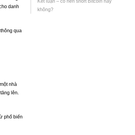
Kết luận – có nên short Bitcoin hay
 cho danh
không?
n thông qua
 một nhà
tăng lên.
từ phổ biến
.