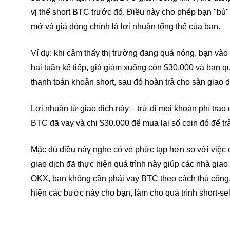
vị thế short BTC trước đó. Điều này cho phép bạn "bù"
mở và giá đóng chính là lợi nhuận tổng thể của bạn.
Ví dụ: khi cảm thấy thị trường đang quá nóng, bạn vào 
hai tuần kế tiếp, giá giảm xuống còn $30.000 và bạn qu
thanh toán khoản short, sau đó hoàn trả cho sàn giao d
Lợi nhuận từ giao dịch này – trừ đi mọi khoản phí trao
BTC đã vay và chi $30.000 để mua lại số coin đó để tr
Mặc dù điều này nghe có vẻ phức tạp hơn so với việc
giao dịch đã thực hiện quá trình này giúp các nhà giao 
OKX, bạn không cần phải vay BTC theo cách thủ công, 
hiện các bước này cho bạn, làm cho quá trình short-s