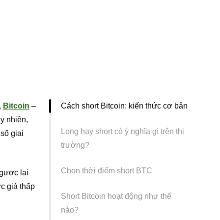
,
Bitcoin
–
Cách short Bitcoin: kiến thức cơ bản
uy nhiên,
Long hay short có ý nghĩa gì trên thị
số giai
trường?
Chọn thời điểm short BTC
ngược lại
c giá thấp
Short Bitcoin hoạt động như thế
nào?