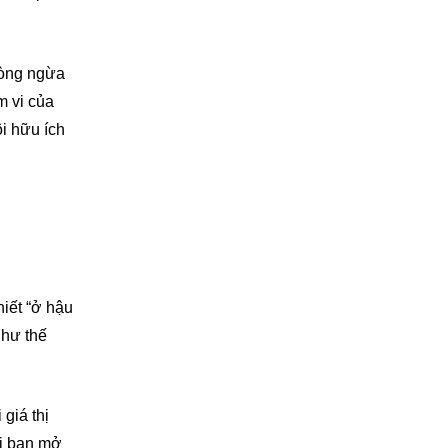
hòng ngừa
m vi của
i hữu ích
hiết “ở hậu
như thế
giá thị
hi bạn mở