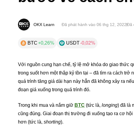
OKX Learn
Đã phát hành vào
06 thg 12, 2022
Đã 
BTC
+0,26%
USDT
-0,02%
Với nguồn cung hạn chế, tỷ lệ mở khóa do giao thức q
trong suốt hơn một thập kỷ tồn tại – đã tìm ra cách trở 
quá trình tăng giá dài hạn này hẳn đã không xảy ra n
đoạn giá xuống trong quá trình đó.
Trong khi mua và nắm giữ
BTC
(tức là,
longing
) đã là
cũng đúng. Giai đoạn thị trường đi xuống tạo ra cơ hộ
hơn (tức là,
shorting
).