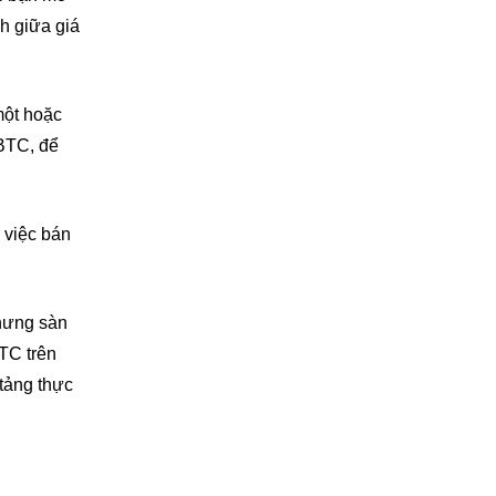
h giữa giá
một hoặc
 BTC, để
 việc bán
nhưng sàn
BTC trên
tảng thực