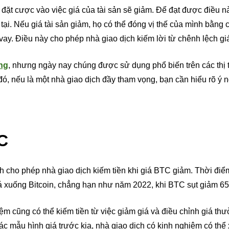
g đặt cược vào việc giá của tài sản sẽ giảm. Để đạt được điều n
 tại. Nếu giá tài sản giảm, họ có thể đóng vị thế của mình bằng
 vay. Điều này cho phép nhà giao dịch kiếm lời từ chênh lệch gi
ng
, nhưng ngày nay chúng được sử dụng phổ biến trên các thị
ó, nếu là một nhà giao dịch đầy tham vọng, bạn cần hiểu rõ ý 
C
h cho phép nhà giao dịch kiếm tiền khi giá BTC giảm. Thời điể
giá xuống Bitcoin, chẳng hạn như năm 2022, khi BTC sụt giảm 6
ệm cũng có thể kiếm tiền từ việc giảm giá và điều chỉnh giá th
 các mẫu hình giá trước kia, nhà giao dịch có kinh nghiệm có thể