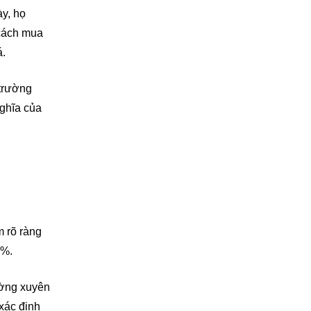
ày, họ
 cách mua
á.
 trường
nghĩa của
m rõ ràng
5%.
ường xuyên
 xác định