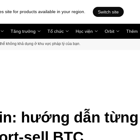
es site for products available in your region.
Switch site
Tăng trưởng
Tổ chức
Học viện
Orbit
Thêm
ó thể không khả dụng ở khu vực pháp lý của bạn.
oin: hướng dẫn từng
ort-sell BTC