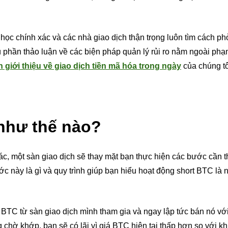
 học chính xác và các nhà giao dịch thận trọng luôn tìm cách p
 dù phần thảo luận về các biện pháp quản lý rủi ro nằm ngoài phạ
giới thiệu về giao dịch tiền mã hóa trong ngày
của chúng tô
 như thế nào?
ác, một sàn giao dịch sẽ thay mặt bạn thực hiện các bước cần t
ước này là gì và quy trình giúp bạn hiểu hoạt động short BTC là 
y BTC từ sàn giao dịch mình tham gia và ngay lập tức bán nó với 
g chờ khớp, bạn sẽ có lãi vì giá BTC hiện tại thấp hơn so với k