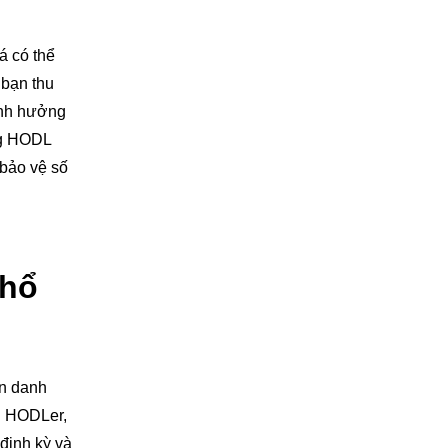
á có thể
 bạn thu
ảnh hưởng
ng HODL
bảo vệ số
phổ
ên danh
u HODLer,
định kỳ và