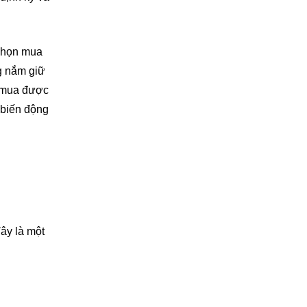
 chọn mua
g nắm giữ
n mua được
 biến động
ây là một