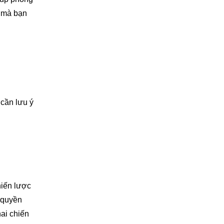
í mà bạn
 cần lưu ý
hiến lược
h quyền
hai chiến