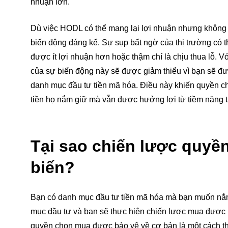
nhuận lớn.
Dù việc HODL có thể mang lại lợi nhuận nhưng không ph
biến động đáng kể. Sự sụp bất ngờ của thị trường có t
được ít lợi nhuận hơn hoặc thậm chí là chịu thua lỗ
của sự biến động này sẽ được giảm thiểu vì bạn sẽ đ
danh mục đầu tư tiền mã hóa. Điều này khiến quyền 
tiền họ nắm giữ mà vẫn được hưởng lợi từ tiềm năng t
Tại sao chiến lược quyề
biến?
Bạn có danh mục đầu tư tiền mã hóa mà bạn muốn nắm
mục đầu tư và bạn sẽ thực hiện chiến lược mua được 
quyền chọn mua được bảo vệ về cơ bản là một cách thậ