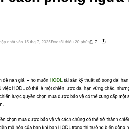
7
cập nhật vào 15 thg 7, 2025
Đọc tối thiểu 20 phút
 đề nan giải – họ muốn
HODL
tài sản kỹ thuật số trong dài hạn
Dù việc HODL có thể là một chiến lược dài hạn vững chắc, nhưn
úc chiến lược quyền chọn mua được bảo vệ có thể cung cấp một 
n.
quyền chọn mua được bảo vệ và cách chúng có thể trở thành chiế
tiền mã hóa của bạn khi bạn HODL trong thị trường biến động 