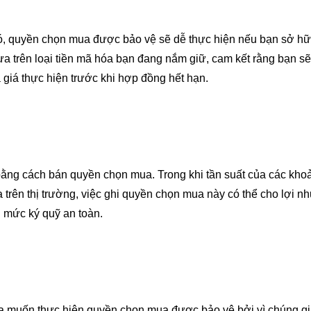
, quyền chọn mua được bảo vệ sẽ dễ thực hiện nếu bạn sở hữu
a trên loại tiền mã hóa bạn đang nắm giữ, cam kết rằng bạn s
 giá thực hiện trước khi hợp đồng hết hạn.
ng cách bán quyền chọn mua. Trong khi tần suất của các khoả
 trên thị trường, việc ghi quyền chọn mua này có thể cho lợi nh
 mức ký quỹ an toàn.
hóa muốn thực hiện quyền chọn mua được bảo vệ bởi vì chúng g