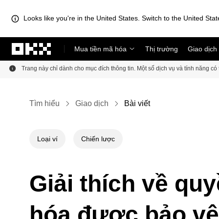
Looks like you're in the United States. Switch to the United Stat
Chuyển đến nội dung chính
Mua tiền mã hóa
Thị trường
Giao dịch
Trang này chỉ dành cho mục đích thông tin. Một số dịch vụ và tính năng c
Tìm hiểu
Giao dịch
Bài viết
Loại ví
Chiến lược
Giải thích về qu
hóa được bảo vệ