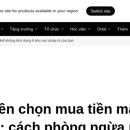
es site for products available in your region.
Switch site
Tăng trưởng
Tổ chức
Học viện
Orbit
Thêm
ó thể không khả dụng ở khu vực pháp lý của bạn.
yền chọn mua tiền m
: cách phòng ngừa 