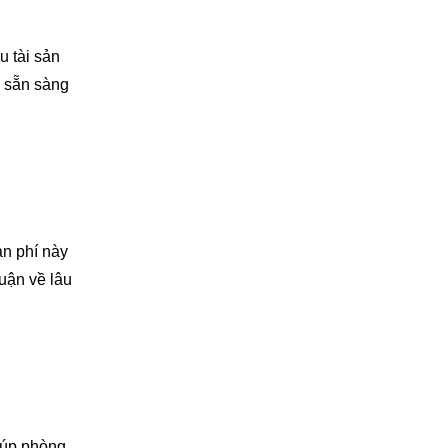
 tài sản
ẽ sẵn sàng
n phí này
uận về lâu
iúp phòng