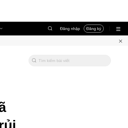
Đăng nhập
Đăng ký
ã
rủi