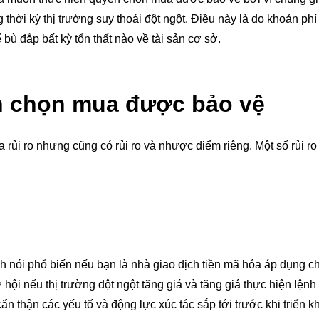
hời kỳ thị trường suy thoái đột ngột. Điều này là do khoản ph
bù đắp bất kỳ tổn thất nào về tài sản cơ sở.
ền chọn mua được bảo vệ
i ro nhưng cũng có rủi ro và nhược điểm riêng. Một số rủi ro
ách nói phổ biến nếu bạn là nhà giao dịch tiền mã hóa áp dụng c
hội nếu thị trường đột ngột tăng giá và tăng giá thực hiện lện
ẩn thận các yếu tố và động lực xúc tác sắp tới trước khi triển k