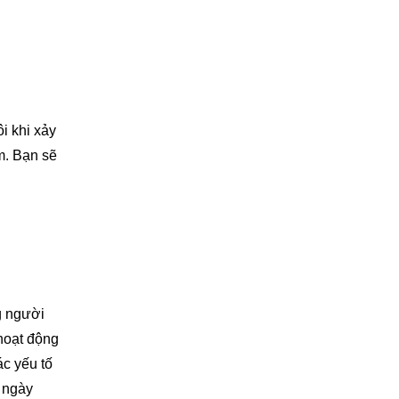
i khi xảy
m. Bạn sẽ
g người
hoạt động
ác yếu tố
à ngày