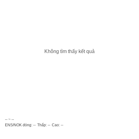
Không tìm thấy kết quả
-- ~ --
ENS/NOK đóng: --
Thấp: --
Cao: --