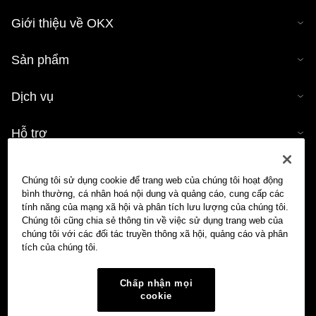
Giới thiệu về OKX
Sản phẩm
Dịch vụ
Hỗ trợ
Mua tiền mã hóa
Chúng tôi sử dụng cookie để trang web của chúng tôi hoạt động
bình thường, cá nhân hoá nội dung và quảng cáo, cung cấp các
Công cụ tính tiền mã hóa
tính năng của mạng xã hội và phân tích lưu lượng của chúng tôi.
Chúng tôi cũng chia sẻ thông tin về việc sử dụng trang web của
chúng tôi với các đối tác truyền thông xã hội, quảng cáo và phân
Giao dịch
tích của chúng tôi.
Chấp nhận mọi
cookie