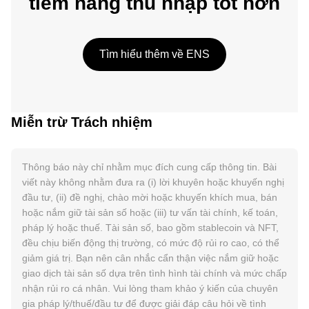
tiềm năng thu nhập tốt hơn
Tìm hiểu thêm về ENS
Miễn trừ Trách nhiệm
Thông báo này chỉ nhằm mục đích cung cấp thông tin. Bài
viết này không nhằm đưa ra (i) lời khuyên hoặc khuyến nghị
đầu tư, (ii) đề nghị, chào mời hoặc khuyến khích mua, bán
hoặc nắm giữ tài sản số hoặc (iii) tư vấn tài chính, kế toán,
pháp lý hoặc thuế. Tài sản số, bao gồm stablecoin và NFT,
đều chịu biến động thị trường, có mức độ rủi ro cao, có thể
giảm giá trị. Bạn nên cân nhắc cẩn thận việc nắm giữ hoặc
giao dịch tài sản số dựa trên tình hình tài chính và mức chấp
nhận rủi ro cá nhân. Vui lòng tham khảo ý kiến của chuyên
gia pháp lý/thuế/đầu tư để được giải đáp câu hỏi về tình