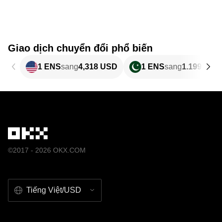
Giao dịch chuyển đổi phổ biến
1 ENS
sang
4,318 USD
1 ENS
sang
1.199,84 
©2017 - 2026 OKX.COM
Tiếng Việt/USD