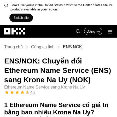
Looks like you're in the United States. Switch to the United States site for
products available in your region.
Switch site
Chuyển đến nội dung chính
Đăng ký
Trang chủ
Công cụ tính
ENS NOK
ENS/NOK: Chuyển đổi
Ethereum Name Service (ENS)
sang Krone Na Uy (NOK)
Ethereum Name Service sang Krone Na Uy
4,5
1 Ethereum Name Service có giá trị
bằng bao nhiêu Krone Na Uy?