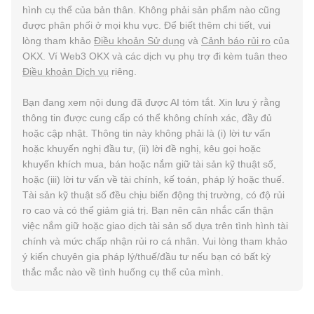
hình cụ thể của bản thân. Không phải sản phẩm nào cũng
được phân phối ở mọi khu vực. Để biết thêm chi tiết, vui
lòng tham khảo
Điều khoản Sử dụng
và
Cảnh báo rủi ro
của
OKX. Ví Web3 OKX và các dịch vụ phụ trợ đi kèm tuân theo
Điều khoản Dịch vụ
riêng.
Bạn đang xem nội dung đã được AI tóm tắt. Xin lưu ý rằng
thông tin được cung cấp có thể không chính xác, đầy đủ
hoặc cập nhật. Thông tin này không phải là (i) lời tư vấn
hoặc khuyến nghị đầu tư, (ii) lời đề nghị, kêu gọi hoặc
khuyến khích mua, bán hoặc nắm giữ tài sản kỹ thuật số,
hoặc (iii) lời tư vấn về tài chính, kế toán, pháp lý hoặc thuế.
Tài sản kỹ thuật số đều chịu biến động thị trường, có độ rủi
ro cao và có thể giảm giá trị. Bạn nên cân nhắc cẩn thận
việc nắm giữ hoặc giao dịch tài sản số dựa trên tình hình tài
chính và mức chấp nhận rủi ro cá nhân. Vui lòng tham khảo
ý kiến chuyên gia pháp lý/thuế/đầu tư nếu bạn có bất kỳ
thắc mắc nào về tình huống cụ thể của mình.