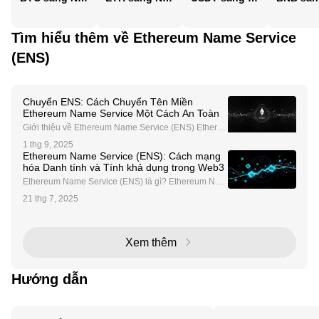
Tìm hiểu thêm về Ethereum Name Service
(ENS)
Chuyển ENS: Cách Chuyển Tên Miền
Ethereum Name Service Một Cách An Toàn
Giới thiệu về Ethereum Name Service (ENS) Ethereu
m Name Service (ENS) đang cách mạng hóa khả nă
1 thg 9, 2025
ng sử dụng blockchain bằng cách biến các địa chỉ ví
Ethereum Name Service (ENS): Cách mạng
phức tạp, mã giao dịch và các định danh máy đọc kh
hóa Danh tính và Tính khả dụng trong Web3
ác
Ethereum Name Service (ENS) là gì? Ethereum Nam
e Service (ENS) là một hệ thống đặt tên miền phi tập
21 thg 7, 2025
trung được xây dựng trên blockchain Ethereum. ENS
đơn giản hóa các tương tác trên blockchain bằng cá
Xem thêm
Hướng dẫn