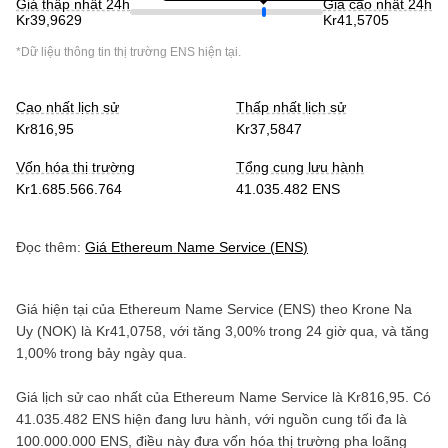
Giá thấp nhất 24h
Giá cao nhất 24h
Kr39,9629
Kr41,5705
*Dữ liệu thông tin thị trường
ENS
hiện tại.
Cao nhất lịch sử
Thấp nhất lịch sử
Kr816,95
Kr37,5847
Vốn hóa thị trường
Tổng cung lưu hành
Kr1.685.566.764
41.035.482 ENS
Đọc thêm:
Giá
Ethereum Name Service
(
ENS
)
Giá hiện tại của
Ethereum Name Service
(
ENS
) theo
Krone Na
Uy
(
NOK
) là
Kr41,0758
, với
tăng
3,00%
trong 24 giờ qua, và
tăng
1,00%
trong bảy ngày qua.
Giá lịch sử cao nhất của
Ethereum Name Service
là
Kr816,95
. Có
41.035.482 ENS
hiện đang lưu hành, với nguồn cung tối đa là
100.000.000 ENS
, điều này đưa vốn hóa thị trường pha loãng