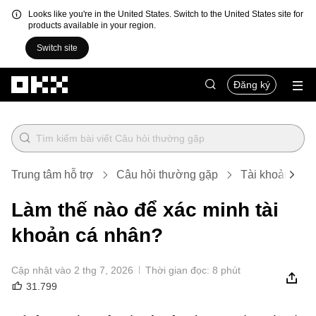
Looks like you're in the United States. Switch to the United States site for
products available in your region.
Switch site
Chuyển đến nội dung chính
Đăng ký
Trung tâm hỗ trợ
Câu hỏi thường gặp
Tài khoản, bảo
Làm thế nào để xác minh tài
khoản cá nhân?
Cập nhật vào 2 thg 7, 2026
Thời gian đọc: 8 phút
31.799