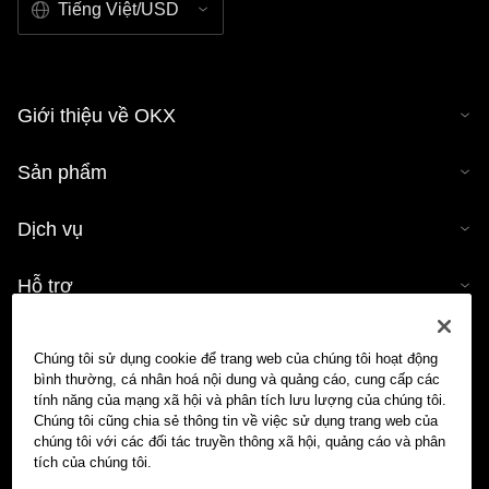
Tiếng Việt/USD
www.okx.com
.
Giới thiệu về OKX
Sản phẩm
Dịch vụ
Hỗ trợ
Mua tiền mã hóa
Chúng tôi sử dụng cookie để trang web của chúng tôi hoạt động
bình thường, cá nhân hoá nội dung và quảng cáo, cung cấp các
Công cụ tính tiền mã hóa
tính năng của mạng xã hội và phân tích lưu lượng của chúng tôi.
Chúng tôi cũng chia sẻ thông tin về việc sử dụng trang web của
chúng tôi với các đối tác truyền thông xã hội, quảng cáo và phân
Giao dịch
tích của chúng tôi.