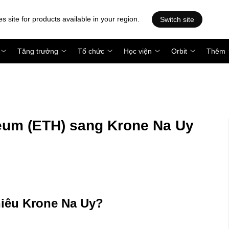
es site for products available in your region.
Switch site
Tăng trưởng
Tổ chức
Học viện
Orbit
Thêm
eum (ETH) sang Krone Na Uy
hiêu Krone Na Uy?