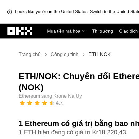
Looks like you're in the United States. Switch to the United Stat
Chuyển đến nội dung chính
Mua tiền mã hóa
Thị trường
Giao dịch
Trang chủ
Công cụ tính
ETH NOK
ETH/NOK: Chuyển đổi Ether
(NOK)
Ethereum sang Krone Na Uy
4,7
1 Ethereum có giá trị bằng bao n
1 ETH hiện đang có giá trị Kr18.220,43