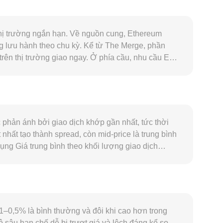
thị trường ngắn hạn. Về nguồn cung, Ethereum
g lưu hành theo chu kỳ. Kể từ The Merge, phần
rên thị trường giao ngay. Ở phía cầu, nhu cầu ETH
húc đẩy tiêu thụ “gas” và nhu cầu giữ ETH làm tài
 mạnh của NOK chịu ảnh hưởng từ chính sách của
H tính theo USD đi ngang. Tâm lý rủi ro, lãi suất
ạo biến động đáng kể: các quyết định của cơ quan
c lưu ký tài sản số tại các thị trường lớn đều có
phản ánh bởi giao dịch khớp gần nhất, tức thời
hái sinh, các đợt đáo hạn quyền chọn, thay đổi vị
nhất tạo thành spread, còn mid-price là trung bình
ng ngắn hạn chồng lên các yếu tố cấu trúc nói trên.
ng Giá trung bình theo khối lượng giao dịch
khối lượng lớn. Về mặt chuyển đổi đơn giản, Giá
thanh khoản đáng kể trên các sàn phi tập trung, cơ
ch dự trữ của hai tài sản trong pool, và mức giá cục
n bức tranh conversion rate ETH/NOK được cập nhật
1–0,5% là bình thường và đôi khi cao hơn trong
ộ sâu hạn chế dễ bị trượt giá và lệch đáng kể so