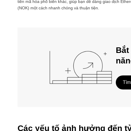
tiền mã hóa phổ biến khác, giúp bạn dễ dàng giao dịch
Ethe
(
NOK
) một cách nhanh chóng và thuận tiện.
Bắt
năn
Tìm
Các yếu tố ảnh hưởng đến t