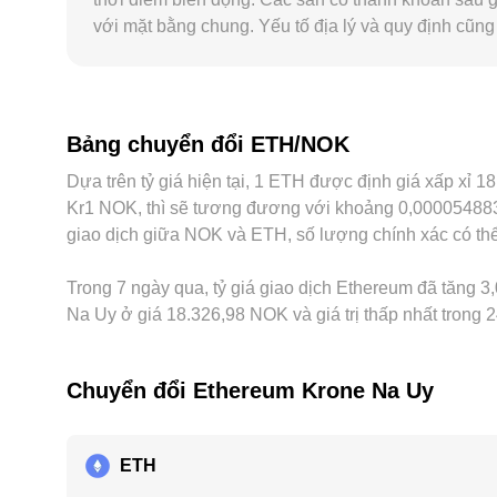
với mặt bằng chung. Yếu tố địa lý và quy định cũng c
hoặc hạn chế đối với nhà cung cấp dịch vụ tài sản
lệch của USDT so với NOK (do phí chuyển đổi hoặc
arbitrage giữa các sàn giúp thu hẹp chênh lệch, nhưn
trường, khiến conversion rate ETH/NOK duy trì nhữ
Bảng chuyển đổi ETH/NOK
Dựa trên tỷ giá hiện tại, 1 ETH được định giá xấp xỉ
Kr1 NOK, thì sẽ tương đương với khoảng 0,000054883 
giao dịch giữa NOK và ETH, số lượng chính xác có thể 
Trong 7 ngày qua, tỷ giá giao dịch Ethereum đã tăng 3,
Na Uy ở giá 18.326,98 NOK và giá trị thấp nhất trong 
Chuyển đổi Ethereum Krone Na Uy
ETH