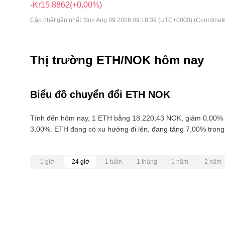
-Kr15,8862
(+0,00%)
Cập nhật gần nhất:
Sun Aug 09 2026 09:18:39 (UTC+0000) (Coordinate
Thị trường ETH/NOK hôm nay
Biểu đồ chuyển đổi ETH NOK
Tính đến hôm nay, 1 ETH bằng 18.220,43 NOK, giảm 0,00% t
3,00%. ETH đang có xu hướng đi lên, đang tăng 7,00% trong
1 giờ
24 giờ
1 tuần
1 tháng
1 năm
2 năm