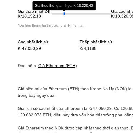
Giá theo thời gian thực: Kr18.220,43
Giá thấp nhất 24h
Giá cao nh
Kr18.192,18
Kr18.326,9
*Dữ liệu thông tin thị trường
ETH
hiện tại.
Cao nhất lịch sử
Thấp nhất lịch sử
Kr47.050,29
Kr4,1188
Đọc thêm:
Giá
Ethereum
(
ETH
)
Giá hiện tại của
Ethereum
(
ETH
) theo
Krone Na Uy
(
NOK
) là
trong bảy ngày qua.
Giá lịch sử cao nhất của
Ethereum
là
Kr47.050,29
. Có
120.6
120.682.073 ETH
, điều này đưa vốn hóa thị trường pha loã
Giá
Ethereum
theo
NOK
được cập nhật theo thời gian thực. 