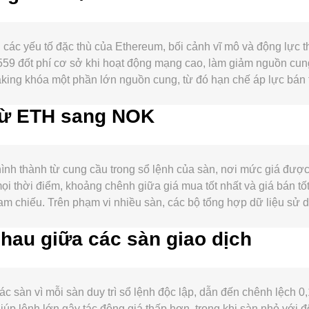
 các yếu tố đặc thù của Ethereum, bối cảnh vĩ mô và động lực 
559 đốt phí cơ sở khi hoạt động mạng cao, làm giảm nguồn cun
king khóa một phần lớn nguồn cung, từ đó hạn chế áp lực bán t
 DeFi, NFT, các ứng dụng on-chain và mức độ sử dụng Layer 2 t
 từ ETH sang NOK
iến động cùng hướng với BTC trong ngắn hạn; đồng thời, sức
ầu, do đó có thể làm ETH/NOK tăng hoặc giảm ngay cả khi giá ET
 định hướng dòng vốn vào tài sản số. Yếu tố pháp lý có thể t
oặc không phê duyệt ETF giao ngay, quy định AML/KYC hay quy tắ
nh thành từ cung cầu trong sổ lệnh của sàn, nơi mức giá được 
ối cùng, động lực kỹ thuật như funding rates trên thị trường p
i thời điểm, khoảng chênh giữa giá mua tốt nhất và giá bán tốt 
rường giao ngay và hợp đồng tương lai có thể khuếch đại biến độ
chiếu. Trên phạm vi nhiều sàn, các bộ tổng hợp dữ liệu sử dụ
i) / Σ Volume_i, nhằm gán trọng số cao hơn cho những nơi có 
hau giữa các sàn giao dịch
 lại, Số lượng ETH = Giá trị NOK / conversion rate. Vì ETH có 
vào quá trình phát hiện giá, với công thức x × y = k bảo toàn tí
 chế này kết hợp lại, từ sổ lệnh truyền thống đến AMM, tạo nê
 sàn vì mỗi sàn duy trì sổ lệnh độc lập, dẫn đến chênh lệch 0,
úp lệnh lớn gây tác động giá thấp hơn, trong khi sàn nhỏ với đ