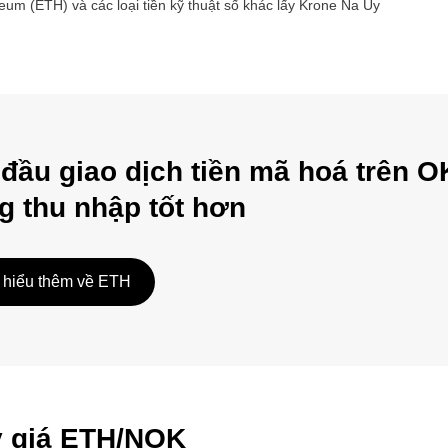
reum
(
ETH
) và các loại tiền kỹ thuật số khác lấy
Krone Na Uy
 đầu giao dịch tiền mã hoá trên O
g thu nhập tốt hơn
 hiểu thêm về ETH
ỷ giá ETH/NOK