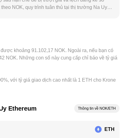
 theo NOK, quy trình tuân thủ tại thị trường Na Uy
 trước khi được quy đổi sang NOK, vì vậy chênh
 ETH/NOK được hiển thị. Cuối cùng, hoạt động
chuyển tài sản, hạn mức rút nạp và rủi ro thị
hu được khoảng 91.102,17 NOK. Ngoài ra, nếu bạn có
42 NOK. Những con số này cung cấp chỉ báo về tỷ giá
00%, với tỷ giá giao dịch cao nhất là 1 ETH cho Krone
 Uy Ethereum
Thông tin về NOK/ETH
ETH