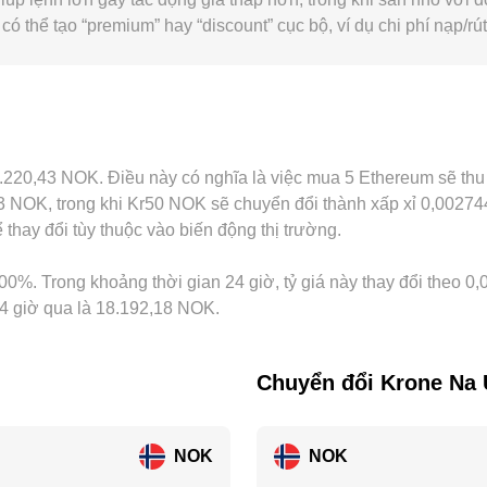
ó thể tạo “premium” hay “discount” cục bộ, ví dụ chi phí nạp/rút
 số. Trên không ít nền tảng, ETH chủ yếu được yết so với USDT
 biến động nhẹ quanh mốc 1:1 với USD) có thể truyền vào giá
g không thể triệt tiêu hoàn toàn do chi phí giao dịch, thời gian 
ng khác biệt nhỏ trong ngắn hạn.
 18.220,43 NOK. Điều này có nghĩa là việc mua 5 Ethereum sẽ t
NOK, trong khi Kr50 NOK sẽ chuyển đổi thành xấp xỉ 0,00274
thay đổi tùy thuộc vào biến động thị trường.
00%. Trong khoảng thời gian 24 giờ, tỷ giá này thay đổi theo 0,
24 giờ qua là 18.192,18 NOK.
Chuyển đổi Krone Na
NOK
NOK