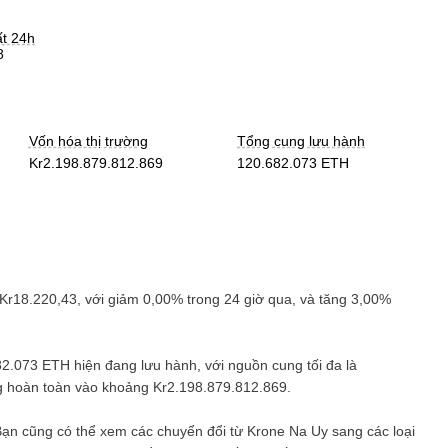
ất 24h
8
Vốn hóa thị trường
Tổng cung lưu hành
Kr2.198.879.812.869
120.682.073 ETH
Kr18.220,43
, với
giảm
0,00%
trong 24 giờ qua, và
tăng
3,00%
82.073 ETH
hiện đang lưu hành, với nguồn cung tối đa là
ng hoàn toàn vào khoảng
Kr2.198.879.812.869
.
Bạn cũng có thể xem các chuyển đổi từ
Krone Na Uy
sang các loại