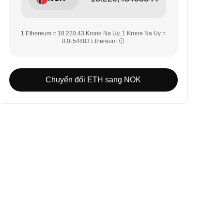
1 Ethereum = 18.220,43 Krone Na Uy, 1 Krone Na Uy =
0,0₄54883 Ethereum
Chuyển đổi ETH sang NOK