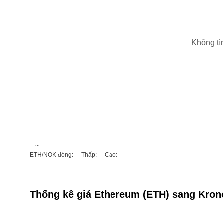
Không tì
-- ~ --
ETH/NOK đóng: --
Thấp: --
Cao: --
Thống kê giá Ethereum (ETH) sang Kron