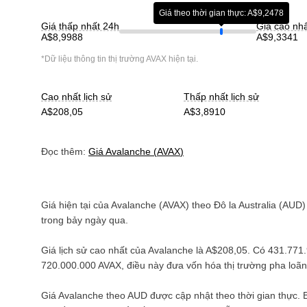
Giá theo thời gian thực: A$9,2478
Giá thấp nhất 24h
Giá cao nh
A$8,9988
A$9,3341
*Dữ liệu thông tin thị trường
AVAX
hiện tại.
Cao nhất lịch sử
Thấp nhất lịch sử
A$208,05
A$3,8910
Đọc thêm:
Giá
Avalanche
(
AVAX
)
Giá hiện tại của
Avalanche
(
AVAX
) theo
Đô la Australia
(
AUD
)
trong bảy ngày qua.
Giá lịch sử cao nhất của
Avalanche
là
A$208,05
. Có
431.771
720.000.000 AVAX
, điều này đưa vốn hóa thị trường pha lo
Giá
Avalanche
theo
AUD
được cập nhật theo thời gian thực.