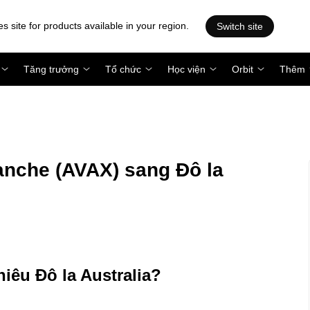
es site for products available in your region.
Switch site
Tăng trưởng
Tổ chức
Học viện
Orbit
Thêm
nche (AVAX) sang Đô la
hiêu Đô la Australia?