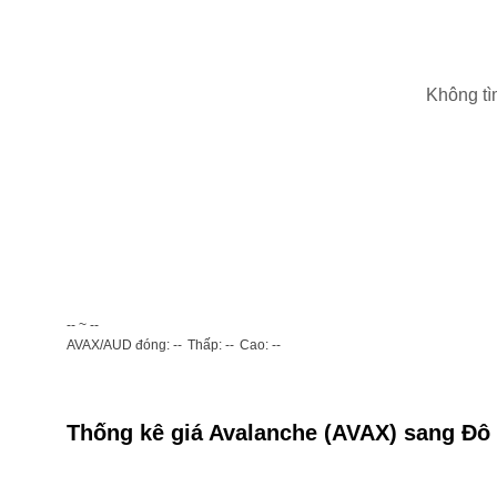
Không tì
-- ~ --
AVAX/AUD đóng: --
Thấp: --
Cao: --
Thống kê giá Avalanche (AVAX) sang Đô 