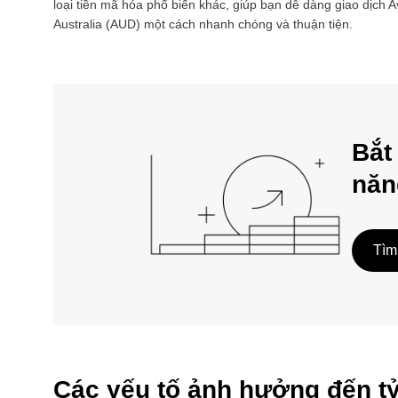
loại tiền mã hóa phổ biến khác, giúp bạn dễ dàng giao dịch
A
Australia
(
AUD
) một cách nhanh chóng và thuận tiện.
Bắt
năn
Tìm
Các yếu tố ảnh hưởng đến t