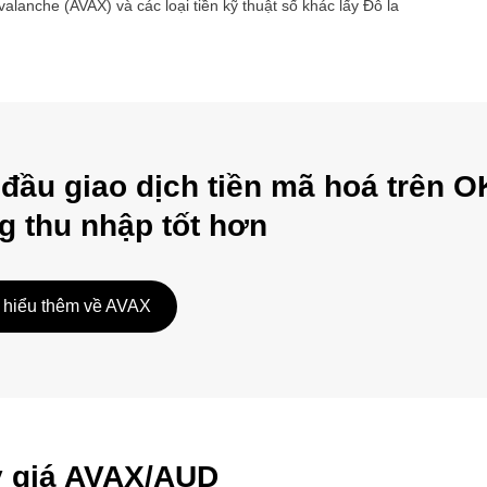
valanche
(
AVAX
) và các loại tiền kỹ thuật số khác lấy
Đô la
 đầu giao dịch tiền mã hoá trên O
g thu nhập tốt hơn
 hiểu thêm về AVAX
ỷ giá AVAX/AUD