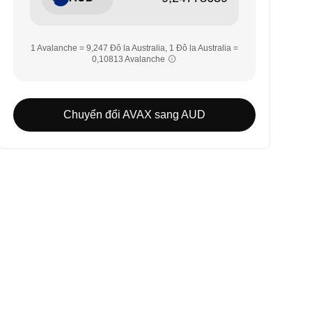
1 Avalanche = 9,247 Đô la Australia, 1 Đô la Australia =
0,10813 Avalanche
Chuyển đổi AVAX sang AUD