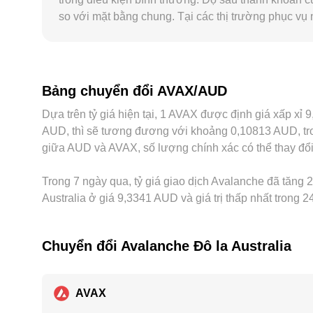
so với mặt bằng chung. Tại các thị trường phục vụ n
“premium/discount” so với các sàn quốc tế, đặc bi
tảng định giá gián tiếp qua cơ sở USDT: AVAX t
giao dịch ở mức premium hoặc chiết khấu so với 
lệch, nhưng không loại bỏ hoàn toàn do chi phí gia
Bảng chuyển đổi AVAX/AUD
giữa các địa điểm giao dịch.
Dựa trên tỷ giá hiện tại, 1 AVAX được định giá xấp x
AUD, thì sẽ tương đương với khoảng 0,10813 AUD, tro
giữa AUD và AVAX, số lượng chính xác có thể thay đổi 
Trong 7 ngày qua, tỷ giá giao dịch Avalanche đã tăng 2
Australia ở giá 9,3341 AUD và giá trị thấp nhất trong 
Chuyển đổi Avalanche Đô la Australia
AVAX