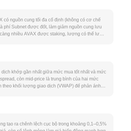
 có nguồn cung tối đa cố định (không có cơ chế
n và phí Subnet được đốt, làm giảm nguồn cung lưu
 càng nhiều AVAX được staking, lượng có thể lưu
nh hoặc tham gia Subnet, và các hoạt động trong
dòng vốn vào AVAX. Ở bình diện vĩ mô, AVAX
 ngắn hạn. Mặt khác, sức mạnh của AUD cũng quan
 động đến conversion rate AVAX/AUD. Về quy định,
 và thuế đối với phần thưởng staking có thể thay
o dịch khớp gần nhất giữa mức mua tốt nhất và mức
ng rate trên hợp đồng AVAX perpetual, đáo hạn
 spread, còn mid-price là trung bình của hai mức
oạt động ví liên quan đến quỹ/treasury của hệ sinh
nh theo khối lượng giao dịch (VWAP) để phản ánh
sẽ có trọng số cao hơn. Về mặt quy đổi đơn giản,
nversion rate. Ngoài các sàn tập trung, AVAX còn
 k; trong đó giá tức thời của AVAX theo AUD suy
và USDT/AUD. Những nguồn giá này, khi được tổng
ng tạo ra chênh lệch cục bộ trong khoảng 0,1–0,5%
g giá, còn sổ lệnh mỏng làm giá biến động mạnh hơn