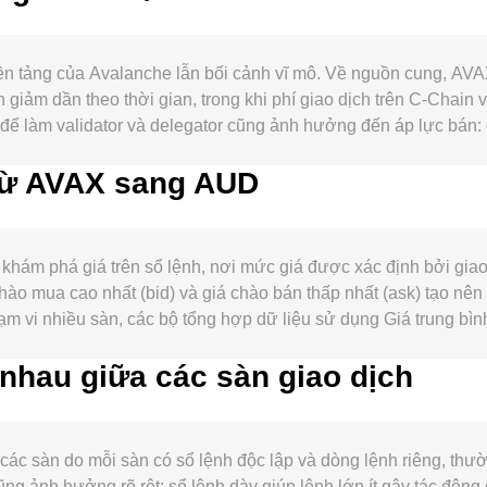
n tảng của Avalanche lẫn bối cảnh vĩ mô. Về nguồn cung, AVAX
h giảm dần theo thời gian, trong khi phí giao dịch trên C-Chai
 để làm validator và delegator cũng ảnh hưởng đến áp lực bán:
dụng làm “gas” trên Avalanche, yêu cầu đặt cọc AVAX để vận hà
 từ AVAX sang AUD
ừ các chương trình khuyến khích thanh khoản có thể kéo thêm 
a Bitcoin; các đợt biến động lan tỏa từ BTC có thể chi phối
toàn cầu, hay biến động hàng hóa ảnh hưởng đến AUD có thể tác
hướng dẫn của ASIC về sản phẩm tài sản số, hay cách phân loại
 khám phá giá trên sổ lệnh, nơi mức giá được xác định bởi gia
ùng tại thị trường AUD. Ở khía cạnh kỹ thuật thị trường, fundi
chào mua cao nhất (bid) và giá chào bán thấp nhất (ask) tạo nên
và dòng chảy “cá voi” như chuyển AVAX on-chain lên sàn hoặc h
m vi nhiều sàn, các bộ tổng hợp dữ liệu sử dụng Giá trung bì
n rate AVAX/AUD.
× Volume_i) / Σ Volume_i, trong đó các sàn có khối lượng lớn 
nhau giữa các sàn giao dịch
 rate, và ngược lại Số lượng AVAX = Giá trị tính theo AUD / co
ư Trader Joe hay Pangolin, nơi AMM sử dụng công thức x × y =
 y/x) sau khi quy đổi qua cặp trung gian, thường là AVAX/USDT 
ường tham chiếu conversion rate AVAX/AUD.
ác sàn do mỗi sàn có sổ lệnh độc lập và dòng lệnh riêng, thườ
ũng ảnh hưởng rõ rệt: sổ lệnh dày giúp lệnh lớn ít gây tác độn