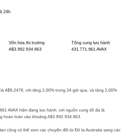
ất 24h
Vốn hóa thị trường
Tổng cung lưu hành
A$3.992.934.863
431.771.961 AVAX
 là
A$9,2478
, với
tăng
2,00%
trong 24 giờ qua, và
tăng
2,00%
.961 AVAX
hiện đang lưu hành, với nguồn cung tối đa là
ãng hoàn toàn vào khoảng
A$3.992.934.863
.
 Bạn cũng có thể xem các chuyển đổi từ
Đô la Australia
sang các