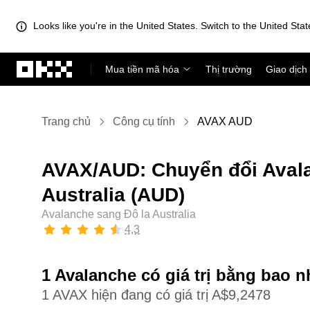
Looks like you're in the United States. Switch to the United Stat
Chuyển đến nội dung chính
Mua tiền mã hóa
Thị trường
Giao dịch
Trang chủ
Công cụ tính
AVAX AUD
AVAX/AUD: Chuyển đổi Avala
Australia (AUD)
Avalanche sang Đô la Australia
4,3
1 Avalanche có giá trị bằng bao n
1 AVAX hiện đang có giá trị A$9,2478