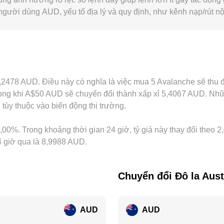
gười dùng AUD, yếu tố địa lý và quy định, như kênh nạp/rút nội
ệt trong thời điểm nhu cầu giao ngay bằng AUD tăng hoặc hạn 
hường được định giá theo AVAX/USDT, rồi chuyển sang AUD d
AUD, điều này sẽ phản ánh vào mức niêm yết AVAX/AUD. Hoạt đ
o dịch, độ trễ mạng, hạn mức rút nạp, và rủi ro thực thi, khiến
ỉ 9,2478 AUD. Điều này có nghĩa là việc mua 5 Avalanche sẽ th
ng khi A$50 AUD sẽ chuyển đổi thành xấp xỉ 5,4067 AUD. Những
tùy thuộc vào biến động thị trường.
,00%. Trong khoảng thời gian 24 giờ, tỷ giá này thay đổi theo 2
24 giờ qua là 8,9988 AUD.
Chuyển đổi Đô la Aust
AUD
AUD