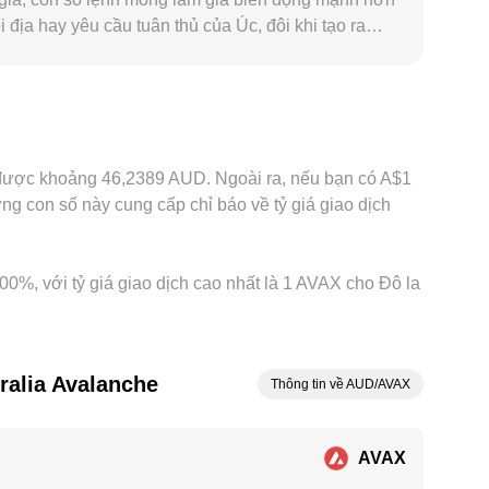
 địa hay yêu cầu tuân thủ của Úc, đôi khi tạo ra
chế thanh khoản cục bộ. Thêm vào đó, nhiều nền
ựa trên mức chênh USDT so với AUD; nếu USDT
ộng arbitrage giữa các sàn giúp thu hẹp chênh
 conversion rate AVAX/AUD vẫn có thể dao động nhẹ
u được khoảng 46,2389 AUD. Ngoài ra, nếu bạn có A$1
 con số này cung cấp chỉ báo về tỷ giá giao dịch
,00%, với tỷ giá giao dịch cao nhất là 1 AVAX cho Đô la
ralia Avalanche
Thông tin về AUD/AVAX
AVAX