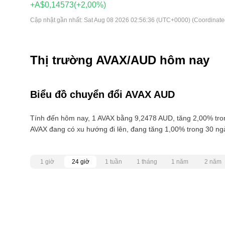
+A$0,14573
(+2,00%)
Cập nhật gần nhất:
Sat Aug 08 2026 02:56:36 (UTC+0000) (Coordinate
Thị trường AVAX/AUD hôm nay
Biểu đồ chuyển đổi AVAX AUD
Tính đến hôm nay, 1 AVAX bằng 9,2478 AUD, tăng 2,00% tron
AVAX đang có xu hướng đi lên, đang tăng 1,00% trong 30 ng
1 giờ
24 giờ
1 tuần
1 tháng
1 năm
2 năm