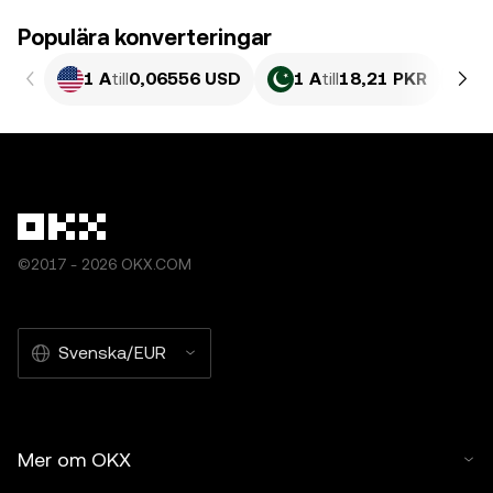
Populära konverteringar
1 A
till
0,06556 USD
1 A
till
18,21 PKR
1
©2017 - 2026 OKX.COM
Svenska/EUR
Mer om OKX