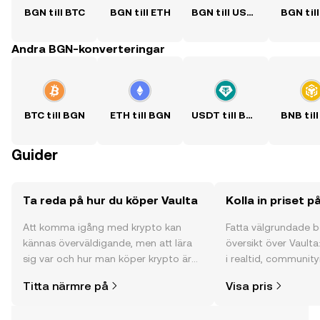
BGN till BTC
BGN till ETH
BGN till USDT
BGN til
Andra BGN-konverteringar
BTC till BGN
ETH till BGN
USDT till BGN
BNB til
Guider
Ta reda på hur du köper Vaulta
Kolla in priset p
Att komma igång med krypto kan
Fatta välgrundade 
kännas överväldigande, men att lära
översikt över Vaulta
sig var och hur man köper krypto är
i realtid, community
enklare än du kanske tror. Kickstarta
och mycket mer.
Titta närmre på
Visa pris
din resa på OKX mobilapp eller direkt
här på webben.