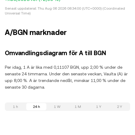
Senast uppdaterat:
Thu Aug 06 2026 08:34:00 (UTC+0000) (Coordinated
Universal Time)
A/BGN marknader
Omvandlingsdiagram för A till BGN
Per idag, 1 A är lika med 0,11107 BGN, upp 2,00 % under de
senaste 24 timmarna. Under den senaste veckan, Vaulta (A) är
upp 8,00 %. A är trendande nedåt, minskar 11,00 % under de
senaste 30 dagarna.
1 h
24 h
1 W
1 M
1 Y
2 Y