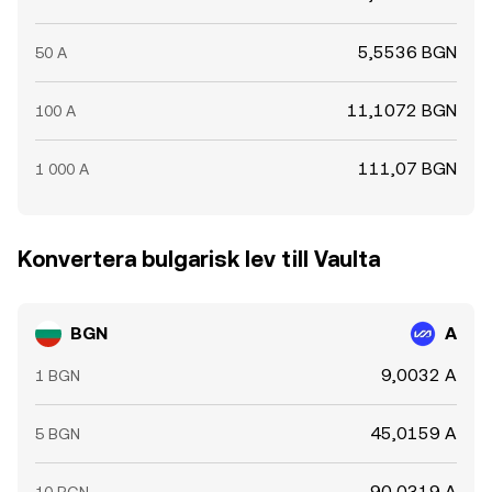
5,5536 BGN
50 A
11,1072 BGN
100 A
111,07 BGN
1 000 A
Konvertera bulgarisk lev till Vaulta
BGN
A
9,0032 A
1 BGN
45,0159 A
5 BGN
90,0319 A