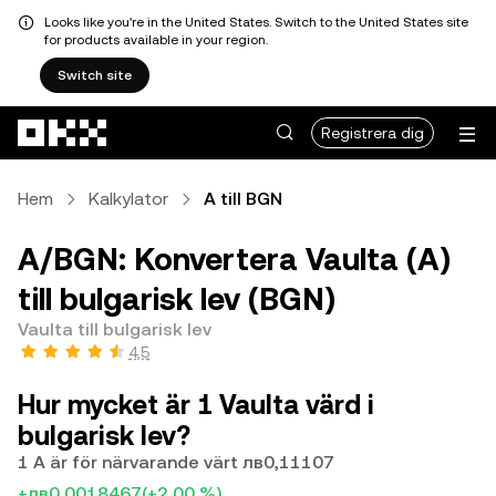
Looks like you're in the United States. Switch to the United States site
for products available in your region.
Switch site
Hoppa till huvudinnehåll
Registrera dig
Hem
Kalkylator
A till BGN
A/BGN: Konvertera Vaulta (A)
till bulgarisk lev (BGN)
Vaulta till bulgarisk lev
4,5
Hur mycket är 1 Vaulta värd i
bulgarisk lev?
1 A är för närvarande värt лв0,11107
+лв0,0018467
(+2,00 %)