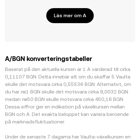
Läs mer om A
A/BGN konverteringstabeller
Baserat på den aktuella kursen är 1 A värderad till cirka
0,11107 BGN. Detta innebär att om du skaffar 5 Vaulta
skulle det motsvara cirka 0,55536 BGN. Alternativt, om
du har лв1 BGN skulle det motsvara cirka 9,0032 BGN
medan лв50 BGN skulle motsvara cirka 450,16 BGN.
Dessa siffror ger en indikation på växelkursen mellan
BGN och A. Det exakta beloppet kan variera beroende
på marknadsfluktuationer.
Under de senaste 7 dagarna har Vaulta-växelkursen en