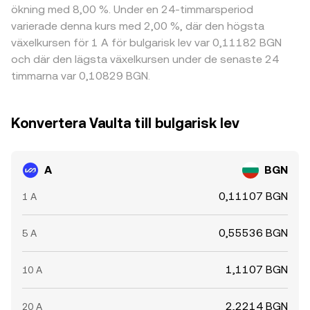
ökning med 8,00 %. Under en 24-timmarsperiod
varierade denna kurs med 2,00 %, där den högsta
växelkursen för 1 A för bulgarisk lev var 0,11182 BGN
och där den lägsta växelkursen under de senaste 24
timmarna var 0,10829 BGN.
Konvertera Vaulta till bulgarisk lev
A
BGN
0,11107 BGN
1 A
0,55536 BGN
5 A
1,1107 BGN
10 A
2,2214 BGN
20 A