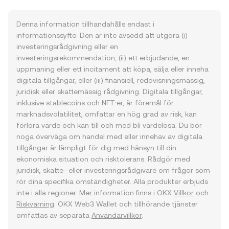
Denna information tillhandahålls endast i
informationssyfte. Den är inte avsedd att utgöra (i)
investeringsrådgivning eller en
investeringsrekommendation, (ii) ett erbjudande, en
uppmaning eller ett incitament att köpa, sälja eller inneha
digitala tillgångar, eller (iii) finansiell, redovisningsmässig,
juridisk eller skattemässig rådgivning. Digitala tillgångar,
inklusive stablecoins och NFT:er, är föremål för
marknadsvolatilitet, omfattar en hög grad av risk, kan
förlora värde och kan till och med bli värdelösa. Du bör
noga överväga om handel med eller innehav av digitala
tillgångar är lämpligt för dig med hänsyn till din
ekonomiska situation och risktolerans. Rådgör med
juridisk, skatte- eller investeringsrådgivare om frågor som
rör dina specifika omständigheter. Alla produkter erbjuds
inte i alla regioner. Mer information finns i OKX
Villkor
och
Riskvarning
. OKX Web3 Wallet och tillhörande tjänster
omfattas av separata
Användarvillkor
.