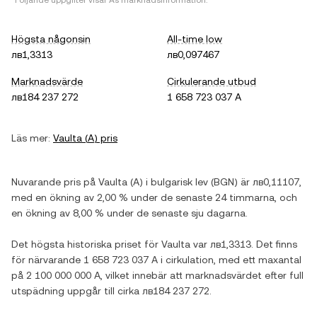
*Följande uppgifter visar
A
s marknadsinformation.
Högsta någonsin
All-time low
лв1,3313
лв0,097467
Marknadsvärde
Cirkulerande utbud
лв184 237 272
1 658 723 037 A
Läs mer:
Vaulta
(
A
) pris
Nuvarande pris på
Vaulta
(
A
) i
bulgarisk lev
(
BGN
) är
лв0,11107
,
med
en ökning
av
2,00 %
under de senaste 24 timmarna, och
en ökning
av
8,00 %
under de senaste sju dagarna.
Det högsta historiska priset för
Vaulta
var
лв1,3313
. Det finns
för närvarande
1 658 723 037 A
i cirkulation, med ett maxantal
på
2 100 000 000 A
, vilket innebär att marknadsvärdet efter full
utspädning uppgår till cirka
лв184 237 272
.