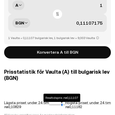
A
BGN
1 Vaulta = 0,11107 bulgarisk lev, 1 bulgarisk lev = 9,003 Vaulta
Konvertera A till BGN
Prisstatistik för Vaulta (A) till bulgarisk lev
(BGN)
Realtidspris: лв0,11107
Lägsta priset under 24 tim
Högsta priset under 24 tim
лв0,10829
лв0,11182