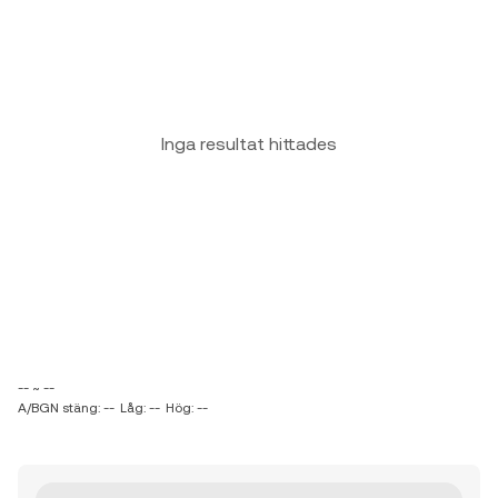
Inga resultat hittades
-- ~ --
A/BGN stäng: --
Låg: --
Hög: --