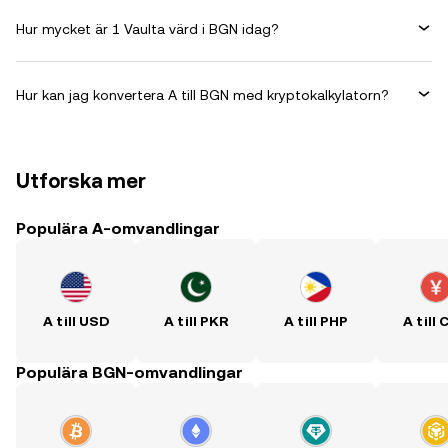
Hur mycket är 1 Vaulta värd i BGN idag?
Hur kan jag konvertera A till BGN med kryptokalkylatorn?
Utforska mer
Populära A-omvandlingar
A till USD
A till PKR
A till PHP
A till
Populära BGN-omvandlingar