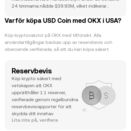
24 timmarna nådde $39.93M, vilket indikerar
aktivt deltagande. Den högsta priset någonsin av
Varför köpa USD Coin med OKX i USA?
$1.04 fungerar som en referenspunkt för aktuell
prisaktivitet och potentiell uppgång.
Kombinationen av ett topprankat marknadsvärde,
Köp kryptovalutor på OKX med tillförsikt. Alla
betydande dagliga volym och en anmärkningsvärd
användartillgångar backas upp av reservbevis och
ATH antyder att det är en stor tillgång med
oberoende verifierade, så att du kan köpa säkert.
betydande handlarintresse och likviditet.
Reservbevis
Köp krypto säkert med
vetskapen att OKX
upprätthåller 1:1 reserver,
verifierade genom regelbundna
reservbevisrapporter för att
skydda ditt innehav.
Lita inte på, verifiera