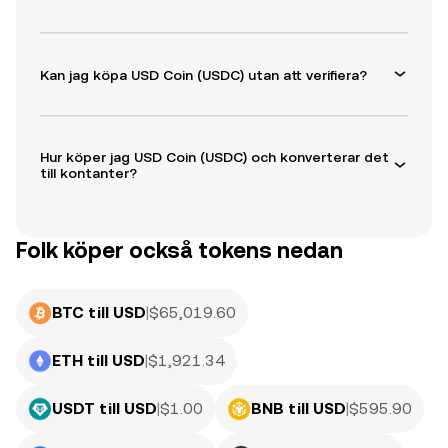
Kan jag köpa USD Coin (USDC) utan att verifiera?
Hur köper jag USD Coin (USDC) och konverterar det
till kontanter?
Folk köper också tokens nedan
BTC till USD
|
$
65,019.60
ETH till USD
|
$
1,921.34
USDT till USD
|
$
1.00
BNB till USD
|
$
595.90