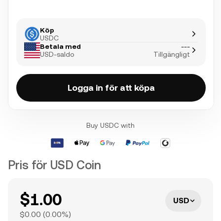
Köp
USDC
Betala med
---
USD-saldo
Tillgängligt
Logga in för att köpa
Buy USDC with
Pris för USD Coin
$1.00
USD
$0.00
(
0.00
%)