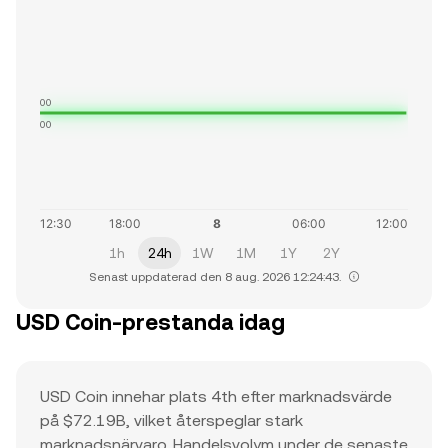
$1.00
$1.00
1h
24h
1W
1M
1Y
2Y
Senast uppdaterad den 8 aug. 2026 12:24:43.
USD Coin-prestanda idag
USD Coin innehar plats 4th efter marknadsvärde
på $72.19B, vilket återspeglar stark
marknadsnärvaro. Handelsvolym under de senaste