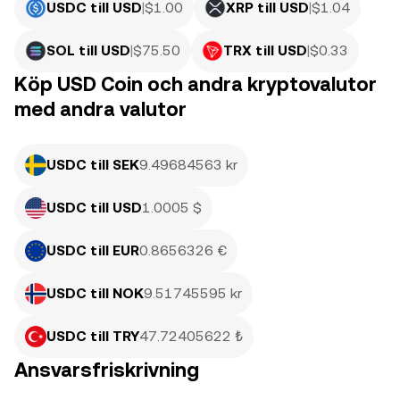
USDC till USD
|
$
1.00
XRP till USD
|
$
1.04
SOL till USD
|
$
75.50
TRX till USD
|
$
0.33
Köp USD Coin och andra kryptovalutor
med andra valutor
USDC till SEK
9.49684563 kr
USDC till USD
1.0005 $
USDC till EUR
0.8656326 €
USDC till NOK
9.51745595 kr
USDC till TRY
47.72405622 ₺
Ansvarsfriskrivning