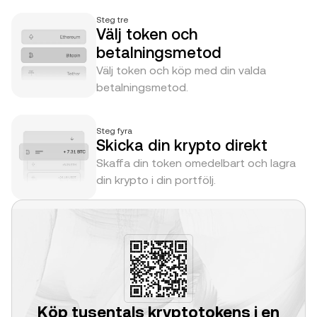
Steg tre
Välj token och
betalningsmetod
Välj token och köp med din valda
betalningsmetod.
Steg fyra
Skicka din krypto direkt
Skaffa din token omedelbart och lagra
din krypto i din portfölj.
Köp tusentals kryptotokens i en