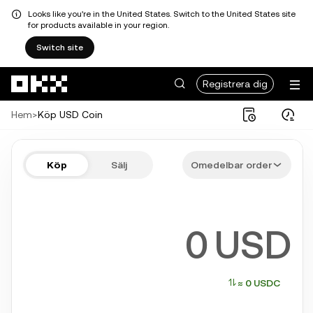
Looks like you're in the United States. Switch to the United States site
for products available in your region.
Switch site
Hoppa till huvudinnehåll
Registrera dig
Hem
>
Köp USD Coin
Köp USDC i några steg
Köp
Sälj
Omedelbar order
Bitcoin, Ethereum, Solana och andra populära krypto
USD
≈ 0 USDC