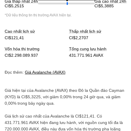
Giá thấp nhất 24h
Giá cao nhất 24h
CI$5,2515
CI$5,3885
*Dữ liệu thông tin thị trường
AVAX
hiện tại.
Cao nhất lịch sử
Thấp nhất lịch sử
CI$121,41
CI$2,2707
Vốn hóa thị trường
Tổng cung lưu hành
CI$2.298.089.937
431.771.961 AVAX
Đọc thêm:
Giá
Avalanche
(
AVAX
)
Giá hiện tại của
Avalanche
(
AVAX
) theo
Đô la Quần đảo Cayman
(
KYD
) là
CI$5,3225
, với
giảm
0,00%
trong 24 giờ qua, và
giảm
0,00%
trong bảy ngày qua.
Giá lịch sử cao nhất của
Avalanche
là
CI$121,41
. Có
431.771.961 AVAX
hiện đang lưu hành, với nguồn cung tối đa là
720.000.000 AVAX
, điều này đưa vốn hóa thị trường pha loãng