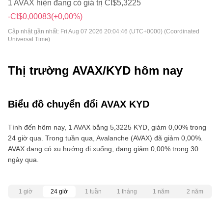
1 AVAX hiện đang có giá trị CI$5,3225
-CI$0,00083
(+0,00%)
Cập nhật gần nhất:
Fri Aug 07 2026 20:04:46 (UTC+0000) (Coordinated
Universal Time)
Thị trường AVAX/KYD hôm nay
Biểu đồ chuyển đổi AVAX KYD
Tính đến hôm nay, 1 AVAX bằng 5,3225 KYD, giảm 0,00% trong
24 giờ qua. Trong tuần qua, Avalanche (AVAX) đã giảm 0,00%.
AVAX đang có xu hướng đi xuống, đang giảm 0,00% trong 30
ngày qua.
1 giờ
24 giờ
1 tuần
1 tháng
1 năm
2 năm