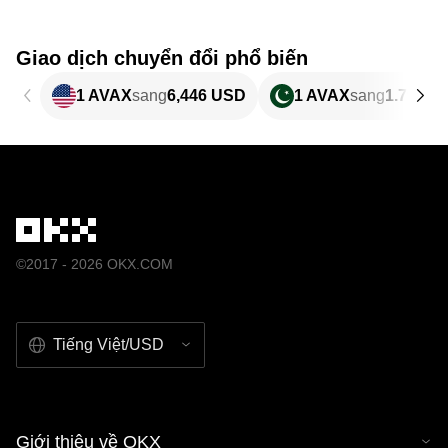
Giao dịch chuyển đổi phổ biến
1 AVAX
sang
6,446 USD
1 AVAX
sang
1.790,3
©2017 - 2026 OKX.COM
Tiếng Việt/USD
Giới thiệu về OKX