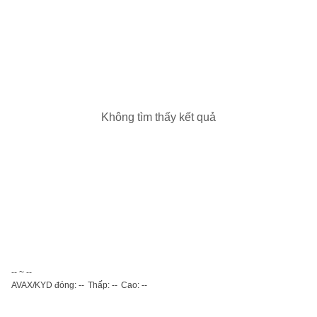
Không tìm thấy kết quả
-- ~ --
AVAX/KYD đóng: --
Thấp: --
Cao: --