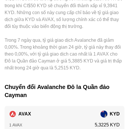
có thể tác động tức thời đến AVAX. Cuối cùng, các động lực
giá theo đường cong bể, rồi sau đó được các nhà kinh
quy đổi, thanh khoản và phí địa phương) sẽ truyền dẫn vào
trong khi CI$50 KYD sẽ chuyển đổi thành xấp xỉ 9,3941
kỹ thuật như funding rate của hợp đồng tương lai AVAX, đáo
doanh chênh lệch điều chỉnh trở về mức cân bằng với thị
mức giá niêm yết AVAX/KYD. Khác biệt về khu vực và quy
KYD. Những con số này cung cấp chỉ báo về tỷ giá giao
hạn quyền chọn (nếu có), tỷ lệ Basis giữa giao ngay và phái
trường tập trung.
định—chẳng hạn yêu cầu KYC/AML, hạn chế phái sinh
dịch giữa KYD và AVAX, số lượng chính xác có thể thay
sinh, cùng dòng vốn lớn từ ví “whale” on-chain và dòng
AVAX, hoặc phí nạp/rút khác nhau—cũng có thể tạo
đổi tùy thuộc vào biến động thị trường.
ra/vào sàn, tạo thêm biến động ngắn hạn chồng lên các yếu
premium/discount cục bộ giữa các sàn phục vụ người dùng
tố cấu trúc nêu trên.
ở các khu vực khác nhau. Cuối cùng, hoạt động arbitrage
Trong 7 ngày qua, tỷ giá giao dịch Avalanche đã giảm
giữa các sàn giúp thu hẹp chênh lệch, nhưng không thể loại
bỏ hoàn toàn do chi phí giao dịch, thời gian chuyển tài sản
0,00%. Trong khoảng thời gian 24 giờ, tỷ giá này thay đổi
qua chain/sàn, rủi ro biến động trong lúc chuyển và giới hạn
theo 0,00%, với tỷ giá giao dịch cao nhất là 1 AVAX cho
thanh khoản.
Đô la Quần đảo Cayman ở giá 5,3885 KYD và giá trị thấp
nhất trong 24 giờ qua là 5,2515 KYD.
Chuyển đổi Avalanche Đô la Quần đảo
Cayman
AVAX
KYD
5,3225 KYD
1 AVAX