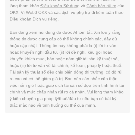
lòng tham khảo
Điều khoản Sử dụng
và
Cảnh báo rủi ro
của
OKX. Ví Web3 OKX và các dịch vụ phụ trợ đi kèm tuân theo
Điều khoản Dịch vụ
riêng.
Bạn đang xem nội dung đã được AI tóm tắt. Xin lưu ý rằng
thông tin được cung cấp có thể không chính xác, đầy đủ
hoặc cập nhật. Thông tin này không phải là (i) lời tư vấn
hoặc khuyến nghị đầu tư, (ii) lời đề nghị, kêu gọi hoặc
khuyến khích mua, bán hoặc nắm giữ tài sản kỹ thuật số,
hoặc (iii) lời tư vấn về tài chính, kế toán, pháp lý hoặc thuế.
Tài sản kỹ thuật số đều chịu biến động thị trường, có độ rủi
ro cao và có thể giảm giá trị. Bạn nên cân nhắc cẩn thận
việc nắm giữ hoặc giao dịch tài sản số dựa trên tình hình tài
chính và mức chấp nhận rủi ro cá nhân. Vui lòng tham khảo
ý kiến chuyên gia pháp lý/thuế/đầu tư nếu bạn có bất kỳ
thắc mắc nào về tình huống cụ thể của mình.