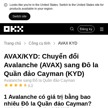
Looks like you're in the United States. Switch to the United States site for
products available in your region.
Switch site
Chuyển đến nội dung chính
Đăng ký
Trang chủ
Công cụ tính
AVAX KYD
AVAX/KYD: Chuyển đổi
Avalanche (AVAX) sang Đô la
Quần đảo Cayman (KYD)
Avalanche sang Đô la Quần đảo Cayman
4,3
1 Avalanche có giá trị bằng bao
nhiêu Đô la Quần đảo Cayman?