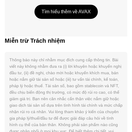
Tìm hiểu thêm về AVAX
Miễn trừ Trách nhiệm
Thông báo này chỉ nhằm mục đích cung cấp thông tin. Bài
viết này không nhằm đưa ra (i) lời khuyên hoặc khuyến nghị
đầu tư, (ii) đề nghị, chào mời hoặc khuyến khích mua, bán
hoặc nắm giữ tài sản số hoặc (iii) tư vấn tài chính, kế toán,
pháp lý hoặc thuế. Tài sản số, bao gồm stablecoin và NFT,
đều chịu biến động thị trường, có mức độ rủi ro cao, có thể
giảm giá trị. Bạn nên cân nhắc cẩn thận việc nắm giữ hoặc
giao dịch tài sản số dựa trên tình hình tài chính và mức chấp
nhận rủi ro cá nhân. Vui lòng tham khảo ý kiến của chuyên
gia pháp lý/thuế/đầu tư để được giải đáp câu hỏi về tình
hình cụ thể của bản thân. Không phải sản phẩm nào cũng
được phân phối ở mọi khu vực. Để biết thêm chi tiết, vui