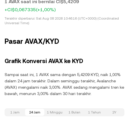
1 AVAX saat ini bernilai CI$5,4209
+CI$0,067335
(+1,00%)
Terakhir diperbarui:
Sat Aug 08 2026 10:46:16 (UTC+0000) (Coordinated
Universal Time)
Pasar AVAX/KYD
Grafik Konversi AVAX ke KYD
Sampai saat ini, 1 AVAX sama dengan 5,4209 KYD, naik 1,00%
dalam 24 jam terakhir. Dalam seminggu terakhir, Avalanche
(AVAX) mengalami naik 3,00%. AVAX sedang mengalami tren ke
bawah, menurun 3,00% dalam 30 hari terakhir.
1 Jam
24 Jam
1 Minggu
1 Bulan
1 Tahun
2Y