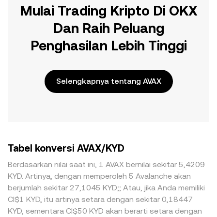
Mulai Trading Kripto Di OKX
Dan Raih Peluang
Penghasilan Lebih Tinggi
Selengkapnya tentang AVAX
Tabel konversi AVAX/KYD
Berdasarkan nilai saat ini, 1 AVAX bernilai sekitar 5,4209
KYD. Artinya, dengan memperoleh 5 Avalanche akan
berjumlah sekitar 27,1045 KYD;; Atau, jika Anda memiliki
CI$1 KYD, itu artinya setara dengan sekitar 0,18447
KYD, sementara CI$50 KYD akan berarti setara dengan