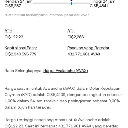
Rendah 24 jam
Tinggi 24 jam
CI$5,2871
CI$5,4841
*Data berikut menampilkan informasi pasar dari
AVAX
.
ATH
ATL
CI$122,23
CI$2,2861
Kapitalisasi Pasar
Pasokan yang Beredar
CI$2.340.595.779
431.771.961 AVAX
Baca Selengkapnya:
Harga
Avalanche
(
AVAX
)
Harga saat ini untuk
Avalanche
(
AVAX
) dalam
Dolar Kepulauan
Cayman
(
KYD
) adalah
CI$5,4209
, dengan
peningkatan
sebesar
1,00%
dalam 24 jam terakhir, dan
peningkatan
sebesar
3,00%
dalam tujuh hari terakhir.
Harga tertinggi sepanjang masa untuk
Avalanche
adalah
CI$122,23
. Saat ini terdapat
431.771.961 AVAX
yang beredar,