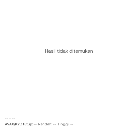
Hasil tidak ditemukan
-- ~ --
AVAX/KYD tutup: --
Rendah: --
Tinggi: --