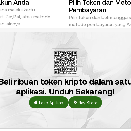
Akun Anda
Pilih Token dan Met
Pembayaran
na melalui kartu
it, PayPal, atau metode
Pilih token dan beli menggu
n lainnya.
metode pembayaran yang And
Beli ribuan token kripto dalam sat
aplikasi. Unduh Sekarang!
Toko Aplikasi
Play Store