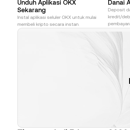
Unduh Aplikasi OKX
Danai 
Sekarang
Deposit da
kredit/deb
Instal aplikasi seluler OKX untuk mulai
pembayara
membeli kripto secara instan.