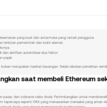
n keamanan yang kuat dan antarmuka yang ramah pengguna.
tas terbitan pemerintah dan bukti alamat.
ikonya.
dan aktifkan autentikasi dua faktor.
n pajak.
an bukan merupakan nasihat keuangan. Selalu lakukan penelitian send
bangkan saat membeli Ethereum se
n pasar, dan toleransi risiko Anda. Pertimbangkan untuk mendiversif
 tepercaya seperti OKX yang menawarkan transaksi yang aman dan 
 wilayah Anda yang dapat memengaruhi trading kripto.