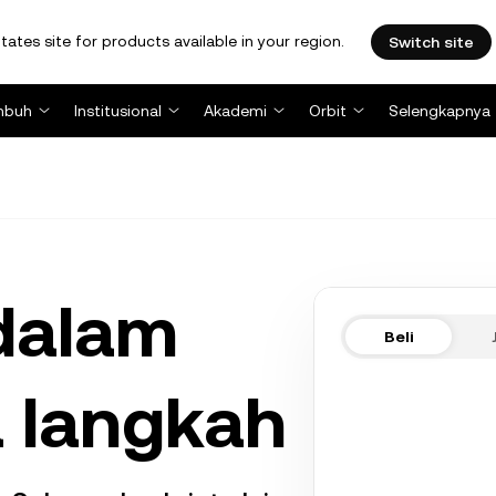
tates site for products available in your region.
Switch site
mbuh
Institusional
Akademi
Orbit
Selengkapnya
 dalam
Beli
 langkah