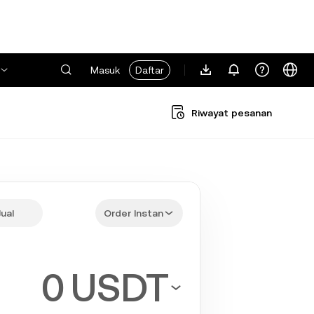
Masuk
Daftar
Riwayat pesanan
Jual
Order Instan
USDT