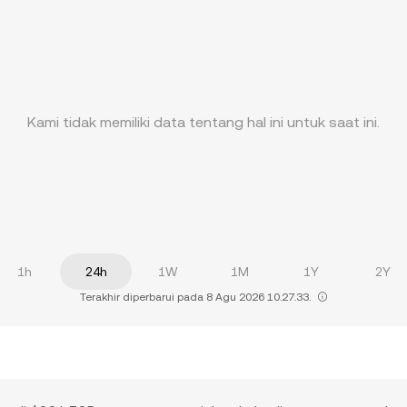
Kami tidak memiliki data tentang hal ini untuk saat ini.
1h
24h
1W
1M
1Y
2Y
Terakhir diperbarui pada 8 Agu 2026 10.27.33.