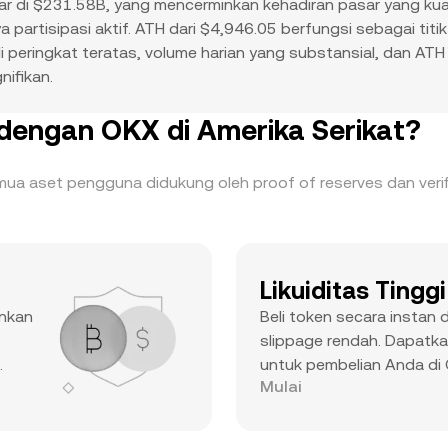
r di $231.58B, yang mencerminkan kehadiran pasar yang kuat
rtisipasi aktif. ATH dari $4,946.05 berfungsi sebagai titik 
i peringkat teratas, volume harian yang substansial, dan AT
nifikan.
engan OKX di Amerika Serikat?
Semua aset pengguna didukung oleh proof of reserves dan ver
Likuiditas Tinggi
ankan
Beli token secara instan
slippage rendah. Dapatka
.
untuk pembelian Anda di
Mulai