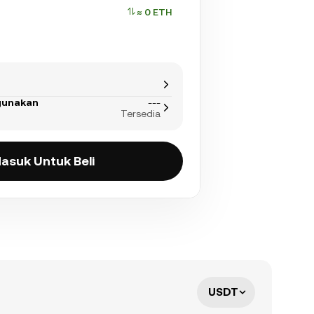
≈ 0 ETH
gunakan
---
Tersedia
asuk Untuk Beli
USDT