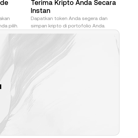
ode
Terima Kripto Anda Secara
Instan
nakan
Dapatkan token Anda segera dan
a pilih.
simpan kripto di portofolio Anda.
u