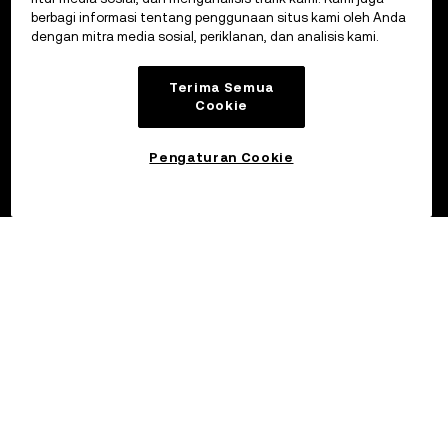
berbagi informasi tentang penggunaan situs kami oleh Anda
dengan mitra media sosial, periklanan, dan analisis kami.
Bahasa Indonesia/USD
Terima Semua
Cookie
Lainnya dari OKX
Pengaturan Cookie
Produk
Layanan
Dukungan
Beli kripto
Kalkulator kripto