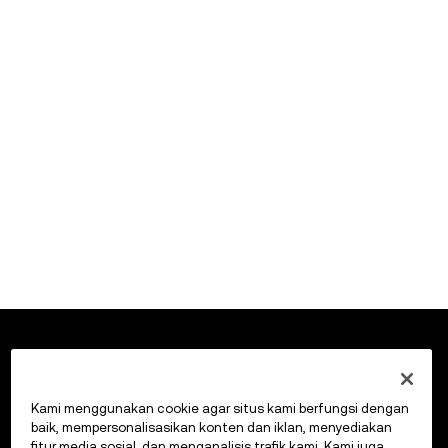
Kami menggunakan cookie agar situs kami berfungsi dengan
©2017 - 2026 OKX.COM
baik, mempersonalisasikan konten dan iklan, menyediakan
fitur media sosial, dan menganalisis trafik kami. Kami juga