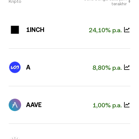
Kripto
terakhir
1INCH
24,10% p.a.
A
8,80% p.a.
AAVE
1,00% p.a.