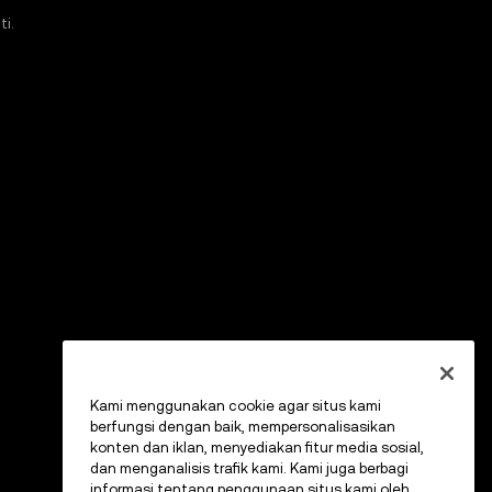
i.
Kami menggunakan cookie agar situs kami
berfungsi dengan baik, mempersonalisasikan
konten dan iklan, menyediakan fitur media sosial,
dan menganalisis trafik kami. Kami juga berbagi
informasi tentang penggunaan situs kami oleh