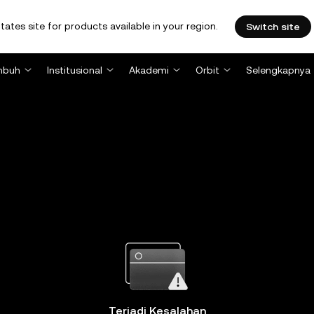
tates site for products available in your region.
Switch site
mbuh
Institusional
Akademi
Orbit
Selengkapnya
Terjadi Kesalahan