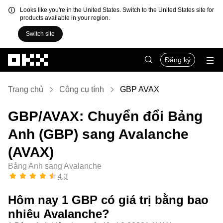
Looks like you're in the United States. Switch to the United States site for
products available in your region.
Switch site
Chuyển đến nội dung chính
Đăng ký
Trang chủ
Công cụ tính
GBP AVAX
GBP/AVAX: Chuyển đổi Bảng
Anh (GBP) sang Avalanche
(AVAX)
Bảng Anh sang Avalanche
4,3
Hôm nay 1 GBP có giá trị bằng bao
nhiêu Avalanche?