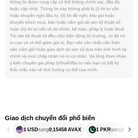
thông tin được cung cấp có thể không chính xác, đầy đủ
hoặc cập nhật. Thông tin này không phải là (i) lời tư vấn
hoặc khuyến nghị đầu tư, (ii) lời đề nghị, kêu gọi hoặc
khuyến khích mua, bán hoặc nắm giữ tài sản kỹ thuật số,
hoặc (iii) lời tư vấn về tài chính, kế toán, pháp lý hoặc thuế.
Tài sản kỹ thuật số đều chịu biến động thị trường, có độ rủi
ro cao và có thể giảm giá trị. Bạn nên cân nhắc cẩn thận
việc nắm giữ hoặc giao dịch tài sản số dựa trên tình hình tài
chính và mức chấp nhận rủi ro cá nhân. Vui lòng tham khảo
ý kiến chuyên gia pháp lý/thuế/đầu tư nếu bạn có bất kỳ
thắc mắc nào về tình huống cụ thể của mình.
Giao dịch chuyển đổi phổ biến
1 USD
sang
0,15458 AVAX
1 PKR
sang
0,0005