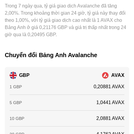
dòng giao dịch lớn từ các ví “whale” trên chuỗi có thể
Trong 7 ngày qua, tỷ giá giao dịch Avalanche đã tăng
truyền vào giá niêm yết GBP/AVAX. Hoạt động arbitrage
khuếch đại biến động ngắn hạn; trong khi chênh lệch giá
giữa các sàn thường giúp thu hẹp chênh lệch bằng cách
2,00%. Trong khoảng thời gian 24 giờ, tỷ giá này thay đổi
theo giờ giao dịch ngân hàng tại Anh hoặc hạn mức kênh
mua ở nơi rẻ và bán ở nơi đắt, nhưng ma sát như phí, tốc
theo 1,00%, với tỷ giá giao dịch cao nhất là 1 AVAX cho
thanh toán GBP có thể làm biên độ dao động tạm thời rộng
độ chuyển tài sản, giới hạn rút/nạp GBP và rủi ro thị trường
Bảng Anh ở giá 0,21176 GBP và giá trị thấp nhất trong 24
hơn.
khiến quá trình này không thể xóa bỏ hoàn toàn mọi khác
giờ qua là 0,20495 GBP.
biệt trong ngắn hạn.
Chuyển đổi Bảng Anh Avalanche
GBP
AVAX
0,20881 AVAX
1 GBP
1,0441 AVAX
5 GBP
2,0881 AVAX
10 GBP