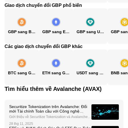
Giao dịch chuyển đổi GBP phổ biến
GBP sang BTC
GBP sang ETH
GBP sang USDT
Các giao dịch chuyển đổi GBP khác
BTC sang GBP
ETH sang GBP
USDT sang GBP
Tìm hiểu thêm về Avalanche (AVAX)
Securitize Tokenization trên Avalanche: Đổi
mới Tài chính Toàn cầu với Công nghệ
Blockchain
Giới thiệu về Securitize Tokenization và Avalanche N
gành tài chính đang trải qua một cuộc cách mạng biế
28 thg 11, 2025
n đổi, với công nghệ blockchain dẫn đầu xu hướng.