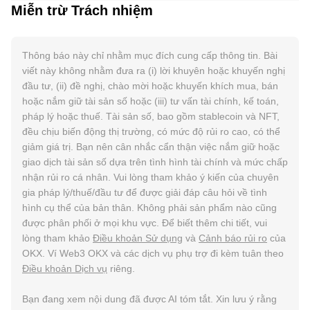
Miễn trừ Trách nhiệm
Thông báo này chỉ nhằm mục đích cung cấp thông tin. Bài
viết này không nhằm đưa ra (i) lời khuyên hoặc khuyến nghị
đầu tư, (ii) đề nghị, chào mời hoặc khuyến khích mua, bán
hoặc nắm giữ tài sản số hoặc (iii) tư vấn tài chính, kế toán,
pháp lý hoặc thuế. Tài sản số, bao gồm stablecoin và NFT,
đều chịu biến động thị trường, có mức độ rủi ro cao, có thể
giảm giá trị. Bạn nên cân nhắc cẩn thận việc nắm giữ hoặc
giao dịch tài sản số dựa trên tình hình tài chính và mức chấp
nhận rủi ro cá nhân. Vui lòng tham khảo ý kiến của chuyên
gia pháp lý/thuế/đầu tư để được giải đáp câu hỏi về tình
hình cụ thể của bản thân. Không phải sản phẩm nào cũng
được phân phối ở mọi khu vực. Để biết thêm chi tiết, vui
lòng tham khảo
Điều khoản Sử dụng
và
Cảnh báo rủi ro
của
OKX. Ví Web3 OKX và các dịch vụ phụ trợ đi kèm tuân theo
Điều khoản Dịch vụ
riêng.
Bạn đang xem nội dung đã được AI tóm tắt. Xin lưu ý rằng