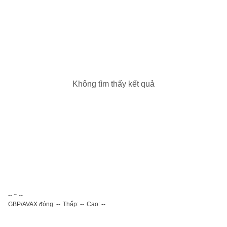
Không tìm thấy kết quả
-- ~ --
GBP/AVAX đóng: --
Thấp: --
Cao: --