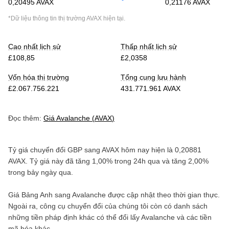
0,20495 AVAX
0,21176 AVAX
*Dữ liệu thông tin thị trường
AVAX
hiện tại.
Cao nhất lịch sử
Thấp nhất lịch sử
£108,85
£2,0358
Vốn hóa thị trường
Tổng cung lưu hành
£2.067.756.221
431.771.961 AVAX
Đọc thêm:
Giá
Avalanche
(
AVAX
)
Tỷ giá chuyển đổi
GBP
sang
AVAX
hôm nay hiện là
0,20881
AVAX
. Tỷ giá này đã
tăng
1,00%
trong 24h qua và
tăng
2,00%
trong bảy ngày qua.
Giá
Bảng Anh
sang
Avalanche
được cập nhật theo thời gian thực.
Ngoài ra, công cụ chuyển đổi của chúng tôi còn có danh sách
những tiền pháp định khác có thể đổi lấy
Avalanche
và các tiền
mã hóa khác.