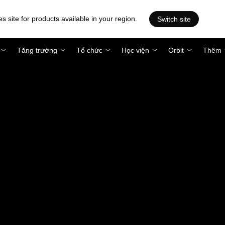
es site for products available in your region.
Switch site
Tăng trưởng
Tổ chức
Học viện
Orbit
Thêm