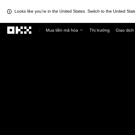
Looks like you're in the United States. Switch to the United Stat
Chuyển đến nội dung chính
Mua tiền mã hóa
Thị trường
Giao dịch