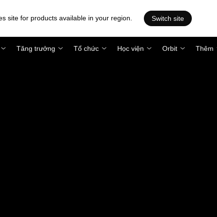
es site for products available in your region.
Switch site
Tăng trưởng
Tổ chức
Học viện
Orbit
Thêm