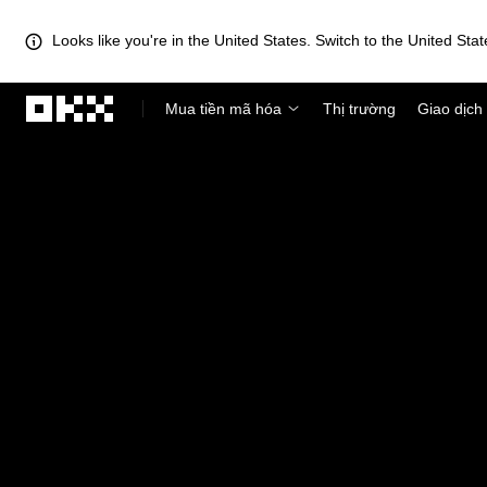
Looks like you're in the United States. Switch to the United Stat
Chuyển đến nội dung chính
Mua tiền mã hóa
Thị trường
Giao dịch