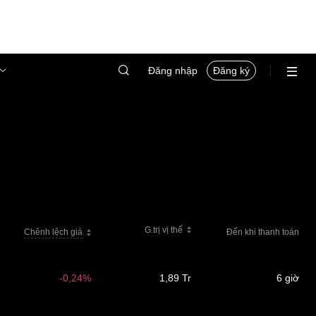
Đăng nhập
Đăng ký
G.trị vị thế
Chênh lệch giá
Đến khi thanh toán
-0,24%
1,89 Tr
6 giờ