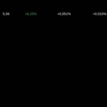
5,06
+6,15%
+0,051%
+0,010%