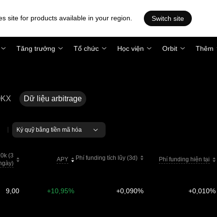
es site for products available in your region.
Switch site
Tăng trưởng
Tổ chức
Học viện
Orbit
Thêm
OKX
Dữ liệu arbitrage
0k (3
Phí funding tích lũy (3d)
APY
Phí funding hiện tại
ngày)
9,00
+10,95%
+0,090%
+0,010%