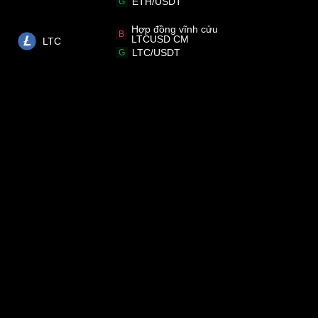
ETH/USDT
G
Hợp đồng vĩnh cửu
B
LTCUSD CM
LTC
LTC/USDT
G