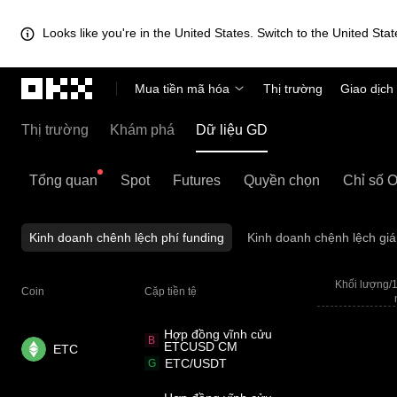
Looks like you're in the United States. Switch to the United Stat
Chuyển đến nội dung chính
Mua tiền mã hóa
Thị trường
Giao dịch
Thị trường
Khám phá
Dữ liệu GD
Tổng quan
Spot
Futures
Quyền chọn
Chỉ số 
Kinh doanh chênh lệch phí funding
Kinh doanh chệnh lệch giá
Khối lượng/1
Coin
Cặp tiền tệ
Hợp đồng vĩnh cửu
B
ETCUSD CM
ETC
ETC/USDT
G