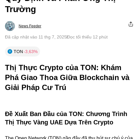
Trường
News Feeder
Đã cập nhật vào 11 thg 7, 2025
Đọc tối thiểu 12 phút
TON
-3,63%
Thị Thực Crypto của TON: Khám
Phá Giao Thoa Giữa Blockchain và
Giải Pháp Cư Trú
Đề Xuất Ban Đầu của TON: Chương Trình
Thị Thực Vàng UAE Dựa Trên Crypto
The Open Network (TON) gần đây đã thu hút sự chú ý của