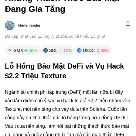
Đang Gia Tăng
News Feeder
Đã cập nhật vào 11 thg 7, 2025
Đọc tối thiểu 13 phút
GMX
+0,66%
SOL
-1,12%
USDC
-0,03%
Lỗ Hổng Bảo Mật DeFi và Vụ Hack
$2.2 Triệu Texture
Ngành tài chính phi tập trung (DeFi) một lần nữa bị đẩy
vào tâm điểm chú ý sau vụ hack trị giá $2.2 triệu nhắm vào
Texture, một nền tảng cho vay dựa trên Solana. Cuộc tấn
công này đã khai thác các lỗ hổng trong hợp đồng USDC
Vault của nền tảng, làm nổi bật những thách thức bảo mật
dai dẳng và ngày càng phức tạp mà các giao thức DeFi