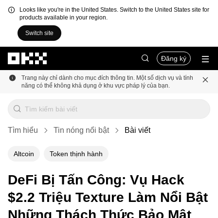
Looks like you're in the United States. Switch to the United States site for
products available in your region.
Switch site
Chuyển đến nội dung chính
Đăng ký
Trang này chỉ dành cho mục đích thông tin. Một số dịch vụ và tính
năng có thể không khả dụng ở khu vực pháp lý của bạn.
Tìm hiểu
Tin nóng nổi bật
Bài viết
Altcoin
Token thịnh hành
DeFi Bị Tấn Công: Vụ Hack
$2.2 Triệu Texture Làm Nổi Bật
Những Thách Thức Bảo Mật