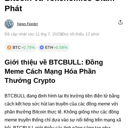
Phát
News Feeder
Đã cập nhật vào 11 thg 7, 2025
Đọc tối thiểu 12 phút
BTC
+0,75%
ETH
+0,58%
Giới thiệu về BTCBULL: Đồng
Meme Cách Mạng Hóa Phần
Thưởng Crypto
BTCBULL đang định hình lại thị trường tiền điện tử bằng
cách kết hợp sức hút lan truyền của các đồng meme với
phần thưởng Bitcoin thực tế. Không giống như các đồng
meme truyền thống chỉ dựa vào sự nổi tiếng trên mạng xã
hội, BTCBULL giới thiệu các tính năng sáng tạo như