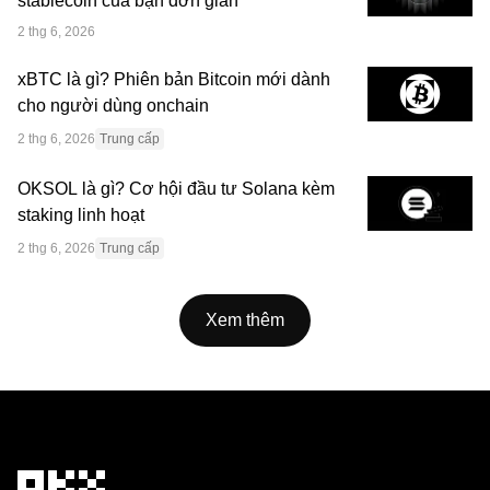
stablecoin của bạn đơn giản
2 thg 6, 2026
© 2025 OKX. Bài viết này có thể được sao chép hoặc
phân phối toàn bộ, hoặc trích dẫn các đoạn không quá 100
xBTC là gì? Phiên bản Bitcoin mới dành
từ, miễn là không sử dụng cho mục đích thương mại. Mọi
cho người dùng onchain
bản sao hoặc phân phối toàn bộ bài viết phải ghi rõ: “Bài
2 thg 6, 2026
Trung cấp
viết này thuộc bản quyền © 2025 OKX và được sử dụng có
sự cho phép.” Nếu trích dẫn, vui lòng ghi tên bài viết và
OKSOL là gì? Cơ hội đầu tư Solana kèm
nguồn tham khảo, ví dụ: “Tên bài viết, [tên tác giả nếu có],
staking linh hoạt
© 2025 OKX.” Một số nội dung có thể được tạo ra hoặc hỗ
2 thg 6, 2026
Trung cấp
trợ bởi công cụ trí tuệ nhân tạo (AI). Nghiêm cấm các tác
phẩm phái sinh hoặc hình thức sử dụng khác đối với bài
viết này.
Xem thêm