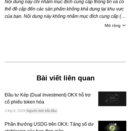
Nội dung này chỉ nhằm mục đích cung cấp thông tin và có
thể đề cập đến các sản phẩm không khả dụng tại khu vực
của bạn. Nội dung này không nhằm mục đích cung cấp (i)
lời khuyên hoặc khuyến nghị đầu tư; (ii) đề nghị hoặc chào
Mở rộng
mời mua, bán hoặc nắm giữ crypto/tài sản kỹ thuật số;
hoặc (iii) tư vấn tài chính, kế toán, pháp lý hoặc thuế. Tài
sản kỹ thuật số/crypto, bao gồm cả stablecoin, có mức độ
rủi ro cao và có thể biến động mạnh. Bạn nên cân nhắc kỹ
xem việc giao dịch hoặc nắm giữ crypto/tài sản kỹ thuật số
có phù hợp với bạn hay không, dựa trên tình hình tài chính
của mình. Vui lòng tham khảo ý kiến của chuyên gia pháp
Bài viết liên quan
lý/thuế/đầu tư để được giải đáp câu hỏi về tình hình cụ thể
của bản thân. Thông tin (bao gồm dữ liệu thị trường và
Đầu tư Kép (Dual Investment) OKX hỗ trợ
thông tin thống kê, nếu có) trong bài viết này chỉ mang tính
cổ phiếu token hóa
chất thông tin chung. Mặc dù đã thực hiện mọi biện pháp
cẩn thận hợp lý khi chuẩn bị dữ liệu và biểu đồ này, chúng
3 thg 8, 2026
Người mới bắt đầu
tôi không chịu trách nhiệm về bất kỳ sai sót thực tế hoặc
Phần thưởng USDG trên OKX: Tăng số dư
thiếu sót nào trong tài liệu này.