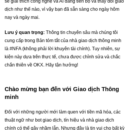
sẽ giải thích công nghệ và AI đang tiến bộ và thay đổi giao
dịch như thế nào, vì vậy bạn đã sẵn sàng cho ngày hôm
nay và ngày mai.
Lưu ý quan trọng:
Thông tin chuyên sâu mà chúng tôi
cung cấp trong Bản tóm tắt của nhà giao dịch thông minh
là #NFA (không phải lời khuyên tài chính). Tuy nhiên, sự
kiện này dựa trên thực tế, chưa được chỉnh sửa và chắc
chắn thiên về OKX. Hãy tận hưởng!
Chào mừng bạn đến với Giao dịch Thông
minh
Đối với những người mới làm quen với tiền mã hóa, các
thuật ngữ như bot giao dịch, tín hiệu và nhà giao dịch
chính có thể gây nhầm lẫn. Nhưng đây là tin vui cho bất kỳ