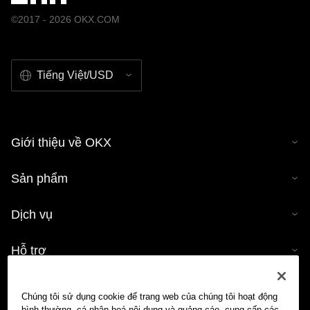
©2017 - 2026 OKX.COM
Tiếng Việt/USD
Giới thiệu về OKX
Sản phẩm
Dịch vụ
Hỗ trợ
Mua tiền mã hóa
Chúng tôi sử dụng cookie để trang web của chúng tôi hoạt động
bình thường, cá nhân hoá nội dung và quảng cáo, cung cấp các