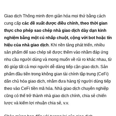
Giao dịch Thông minh đơn giản hóa mọi thứ bằng cách
cung cấp
các đề xuất được điều chỉnh, theo thời gian
thực cho phép sao chép nhà giao dịch dày dạn kinh
nghiệm bằng một cú nhấp chuột, cộng với bot hoặc tín
hiệu của nhà giao dịch
. Khi nền tảng phát triển, nhiều
sản phẩm để sao chép sẽ được thêm vào nhằm đáp ứng
nhu cầu người dùng và mong muốn về rủi ro khác nhau, từ
đó giúp tất cả mọi người dễ dàng tiếp cận giao dịch. Sản
phẩm đầu tiên trong không gian tài chính tập trung (CeFi)
dân chủ hóa giao dịch, nhằm đưa hàng tỷ người dùng tiếp
theo vào CeFi tiền mã hóa. Nhà giao dịch chuyên nghiệp
cũng có thể trở thành nhà giao dịch chính, chia sẻ chiến
lược và kiếm lợi nhuận chia sẻ, v.v.