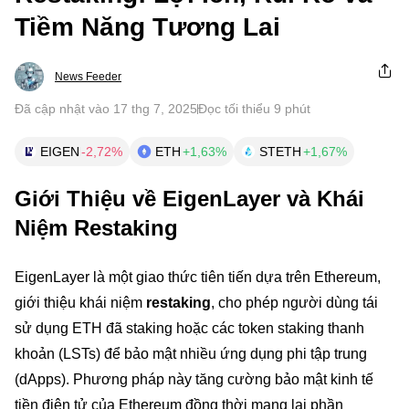
Tiềm Năng Tương Lai
News Feeder
Đã cập nhật vào 17 thg 7, 2025
Đọc tối thiểu 9 phút
EIGEN
-2,72%
ETH
+1,63%
STETH
+1,67%
Giới Thiệu về EigenLayer và Khái
Niệm Restaking
EigenLayer là một giao thức tiên tiến dựa trên Ethereum,
giới thiệu khái niệm
restaking
, cho phép người dùng tái
sử dụng ETH đã staking hoặc các token staking thanh
khoản (LSTs) để bảo mật nhiều ứng dụng phi tập trung
(dApps). Phương pháp này tăng cường bảo mật kinh tế
tiền điện tử của Ethereum đồng thời mang lại phần