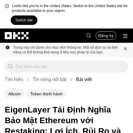
Looks like you're in the United States. Switch to the United States site for
products available in your region.
Switch site
Chuyển đến nội dung chính
Đăng ký
Trang này chỉ dành cho mục đích thông tin. Một số dịch vụ và tính
năng có thể không khả dụng ở khu vực pháp lý của bạn.
Tìm hiểu
Tin nóng nổi bật
Bài viết
Altcoin
Token thịnh hành
EigenLayer Tái Định Nghĩa
Bảo Mật Ethereum với
Restaking: Lợi Ích, Rủi Ro và