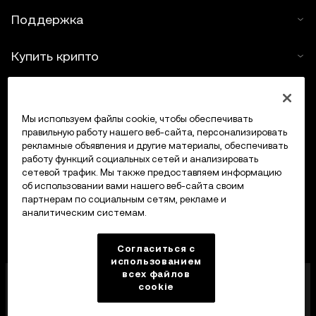
объемом не более 100 слов, при условии
Поддержка
некоммерческого использования. При любом
копировании или распространении всей статьи
Купить крипто
должно быть указано: «Разрешение на использование
получено от владельца авторских прав на эту
Крипто-калькулятор
статью — © OKX, 2025. Цитаты должны содержать
ссылку на название статьи и ее автора, например:
Мы используем файлы cookie, чтобы обеспечивать
Трейдинг
правильную работу нашего веб-сайта, персонализировать
«Название статьи, [имя автора, если указано], © OKX,
рекламные объявления и другие материалы, обеспечивать
2025». Часть контента может быть создана с
работу функций социальных сетей и анализировать
использованием инструментов искусственного
сетевой трафик. Мы также предоставляем информацию
об использовании вами нашего веб-сайта своим
интеллекта (ИИ). Создание производных материалов и
партнерам по социальным сетям, рекламе и
любое другое использование данной статьи не
аналитическим системам.
допускается.
Согласиться с
использованием
всех файлов
Компания OKX Europe Limited, работающая под
cookie
торговой маркой OKX, получила лицензию
поставщика услуг в сфере криптоактивов от MFSA