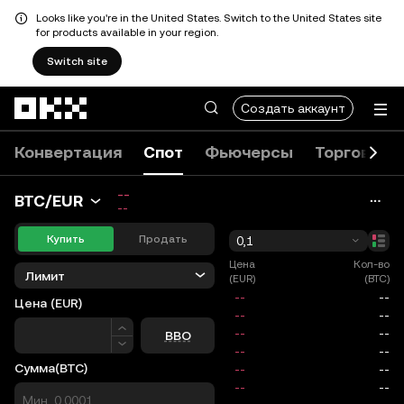
Looks like you're in the United States. Switch to the United States site
for products available in your region.
Switch site
Перейти к основному контенту
Создать аккаунт
Конвертация
Спот
Фьючерсы
Торговые 
--
BTC/EUR
--
Купить
Продать
0,1
Цена
Кол-во
Лимит
(EUR)
(BTC)
Цена
(EUR)
Цена
BBO
Сумма
(BTC)