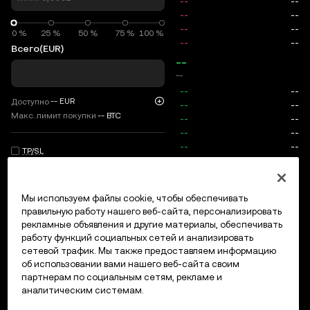
0 %
0 %
25 %
50 %
75 %
100 %
Всего
(EUR)
--
--
--
EUR
Доступно
Макс. лимит покупки
--
BTC
TP/SL
Вход/регистрация
Мы используем файлы cookie, чтобы обеспечивать
Макс. цена
0
правильную работу нашего веб-сайта, персонализировать
рекламные объявления и другие материалы, обеспечивать
Комиссии
работу функций социальных сетей и анализировать
сетевой трафик. Мы также предоставляем информацию
Открытые ордера
История ордеров
Открытые позици
об использовании вами нашего веб-сайта своим
партнерам по социальным сетям, рекламе и
аналитическим системам.