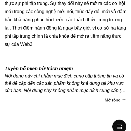
thực sự phi tập trung. Sự thay đổi này sẽ mở ra các cơ hội
mới trong các công nghệ mới nổi, thúc đẩy đổi mới và đảm
bảo khả năng phục hồi trước các thách thức trong tương
lai. Thời điểm hành động là ngay bây giờ, vì cơ sở hạ tầng
phi tập trung chính là chìa khóa để mở ra tiềm năng thực
sự của Web3.
Tuyên bố miễn trừ trách nhiệm
Nội dung này chỉ nhằm mục đích cung cấp thông tin và có
thể đề cập đến các sản phẩm không khả dụng tại khu vực
của bạn. Nội dung này không nhằm mục đích cung cấp (i)
lời khuyên hoặc khuyến nghị đầu tư; (ii) đề nghị hoặc chào
Mở rộng
mời mua, bán hoặc nắm giữ crypto/tài sản kỹ thuật số;
hoặc (iii) tư vấn tài chính, kế toán, pháp lý hoặc thuế. Tài
sản kỹ thuật số/crypto, bao gồm cả stablecoin, có mức độ
rủi ro cao và có thể biến động mạnh. Bạn nên cân nhắc kỹ