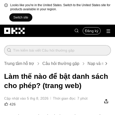
Looks like you're in the United States. Switch to the United States site for
products available in your region.
Switch site
Chuyển đến nội dung chính
Đăng ký
Trung tâm hỗ trợ
Câu hỏi thường gặp
Nạp và rút tiền
Làm thế nào để bật danh sách
cho phép? (trang web)
Cập nhật vào 5 thg 8, 2026
Thời gian đọc: 7 phút
426