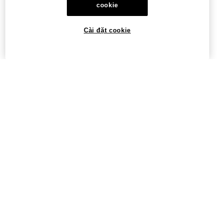
cookie
Cài đặt cookie
©2017 - 2026 OKX.COM
Tiếng Việt/USD
Giới thiệu về OKX