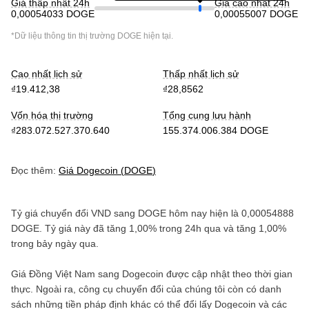
Giá thấp nhất 24h
Giá cao nhất 24h
0,00054033 DOGE
0,00055007 DOGE
*Dữ liệu thông tin thị trường
DOGE
hiện tại.
Cao nhất lịch sử
Thấp nhất lịch sử
₫19.412,38
₫28,8562
Vốn hóa thị trường
Tổng cung lưu hành
₫283.072.527.370.640
155.374.006.384 DOGE
Đọc thêm:
Giá
Dogecoin
(
DOGE
)
Tỷ giá chuyển đổi
VND
sang
DOGE
hôm nay hiện là
0,00054888
DOGE
. Tỷ giá này đã
tăng
1,00%
trong 24h qua và
tăng
1,00%
trong bảy ngày qua.
Giá
Đồng Việt Nam
sang
Dogecoin
được cập nhật theo thời gian
thực. Ngoài ra, công cụ chuyển đổi của chúng tôi còn có danh
sách những tiền pháp định khác có thể đổi lấy
Dogecoin
và các