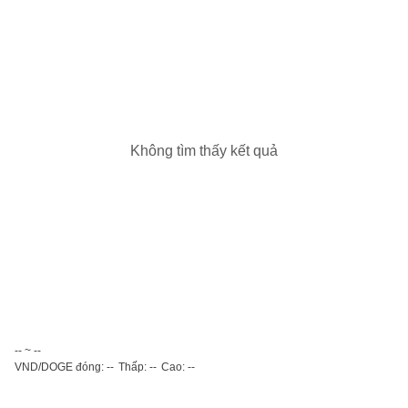
Không tìm thấy kết quả
-- ~ --
VND/DOGE đóng: --
Thấp: --
Cao: --