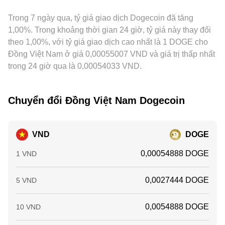
cuối tuần khi kênh ngân hàng nội địa tạm ngừng, đều có thể
DOGE tính theo USDT rồi phản chiếu sang VND.
động arbitrage giữa các sàn giúp kéo các mức giá xích lại
tạo biến động ngắn hạn chồng lên các yếu tố cấu trúc nói
Trong 7 ngày qua, tỷ giá giao dịch Dogecoin đã tăng
gần nhau theo thời gian, nhưng không triệt tiêu hoàn toàn
trên.
chênh lệch do tồn tại chi phí giao dịch, thời gian chuyển tài
1,00%. Trong khoảng thời gian 24 giờ, tỷ giá này thay đổi
sản, hạn mức tài khoản và ràng buộc pháp lý.
theo 1,00%, với tỷ giá giao dịch cao nhất là 1 DOGE cho
Đồng Việt Nam ở giá 0,00055007 VND và giá trị thấp nhất
trong 24 giờ qua là 0,00054033 VND.
Chuyển đổi Đồng Việt Nam Dogecoin
VND
DOGE
0,00054888 DOGE
1 VND
0,0027444 DOGE
5 VND
0,0054888 DOGE
10 VND