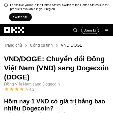
Looks like you're in the United States. Switch to the United States site for
products available in your region.
Switch site
Chuyển đến nội dung chính
Đăng ký
Trang chủ
Công cụ tính
VND DOGE
VND/DOGE: Chuyển đổi Đồng
Việt Nam (VND) sang Dogecoin
(DOGE)
Đồng Việt Nam sang Dogecoin
4,2
Hôm nay 1 VND có giá trị bằng bao
nhiêu Dogecoin?