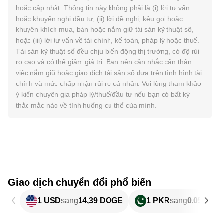
hoặc cập nhật. Thông tin này không phải là (i) lời tư vấn
hoặc khuyến nghị đầu tư, (ii) lời đề nghị, kêu gọi hoặc
khuyến khích mua, bán hoặc nắm giữ tài sản kỹ thuật số,
hoặc (iii) lời tư vấn về tài chính, kế toán, pháp lý hoặc thuế.
Tài sản kỹ thuật số đều chịu biến động thị trường, có độ rủi
ro cao và có thể giảm giá trị. Bạn nên cân nhắc cẩn thận
việc nắm giữ hoặc giao dịch tài sản số dựa trên tình hình tài
chính và mức chấp nhận rủi ro cá nhân. Vui lòng tham khảo
ý kiến chuyên gia pháp lý/thuế/đầu tư nếu bạn có bất kỳ
thắc mắc nào về tình huống cụ thể của mình.
Giao dịch chuyển đổi phổ biến
1 USD
sang
14,39 DOGE
1 PKR
sang
0,05181