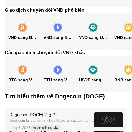
Giao dịch chuyển đổi VND phổ biến
VND sang BTC
VND sang ETH
VND sang USDT
Các giao dịch chuyển đổi VND khác
BTC sang VND
ETH sang VND
USDT sang VND
Tìm hiểu thêm về Dogecoin (DOGE)
Dogecoin (DOGE) là gì?
Dogecoin là loại tiền mã hóa được ra mắt vào năm 2
013 như một giải pháp thay thế nhẹ nhàng và dễ tiếp
4 thg 6, 2026
|
Người mới bắt đầu
cận hơn cho các loại tiền kỹ thuật số phổ biến lâu đờ