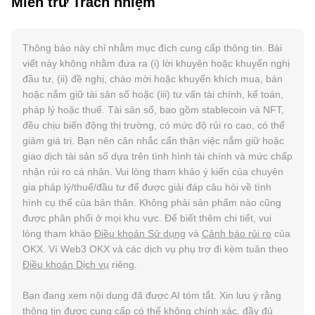
Miễn trừ Trách nhiệm
Thông báo này chỉ nhằm mục đích cung cấp thông tin. Bài
viết này không nhằm đưa ra (i) lời khuyên hoặc khuyến nghị
đầu tư, (ii) đề nghị, chào mời hoặc khuyến khích mua, bán
hoặc nắm giữ tài sản số hoặc (iii) tư vấn tài chính, kế toán,
pháp lý hoặc thuế. Tài sản số, bao gồm stablecoin và NFT,
đều chịu biến động thị trường, có mức độ rủi ro cao, có thể
giảm giá trị. Bạn nên cân nhắc cẩn thận việc nắm giữ hoặc
giao dịch tài sản số dựa trên tình hình tài chính và mức chấp
nhận rủi ro cá nhân. Vui lòng tham khảo ý kiến của chuyên
gia pháp lý/thuế/đầu tư để được giải đáp câu hỏi về tình
hình cụ thể của bản thân. Không phải sản phẩm nào cũng
được phân phối ở mọi khu vực. Để biết thêm chi tiết, vui
lòng tham khảo
Điều khoản Sử dụng
và
Cảnh báo rủi ro
của
OKX. Ví Web3 OKX và các dịch vụ phụ trợ đi kèm tuân theo
Điều khoản Dịch vụ
riêng.
Bạn đang xem nội dung đã được AI tóm tắt. Xin lưu ý rằng
thông tin được cung cấp có thể không chính xác, đầy đủ