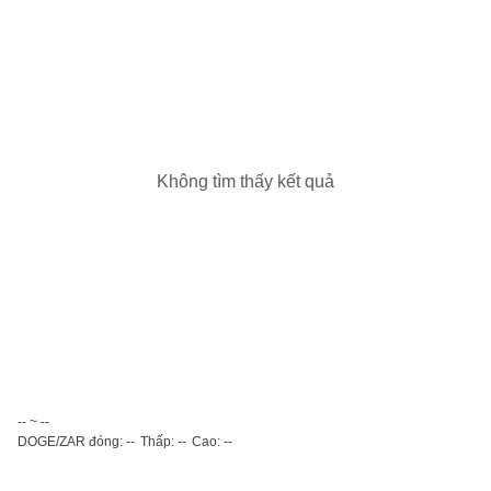
Không tìm thấy kết quả
-- ~ --
DOGE/ZAR đóng: --
Thấp: --
Cao: --