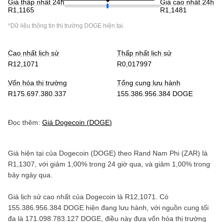
Giá thấp nhất 24h
Giá cao nhất 24h
R1,1165
R1,1481
*Dữ liệu thông tin thị trường
DOGE
hiện tại.
Cao nhất lịch sử
Thấp nhất lịch sử
R12,1071
R0,017997
Vốn hóa thị trường
Tổng cung lưu hành
R175.697.380.337
155.386.956.384 DOGE
Đọc thêm:
Giá
Dogecoin
(
DOGE
)
Giá hiện tại của
Dogecoin
(
DOGE
) theo
Rand Nam Phi
(
ZAR
) là
R1,1307
, với
giảm
1,00%
trong 24 giờ qua, và
giảm
1,00%
trong
bảy ngày qua.
Giá lịch sử cao nhất của
Dogecoin
là
R12,1071
. Có
155.386.956.384 DOGE
hiện đang lưu hành, với nguồn cung tối
đa là
171.098.783.127 DOGE
, điều này đưa vốn hóa thị trường