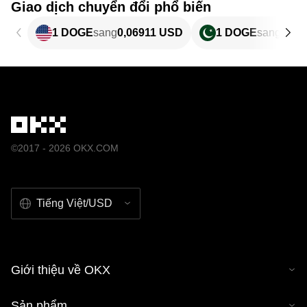
Giao dịch chuyển đổi phổ biến
1 DOGE
sang
0,06911 USD
1 DOGE
sang
19,1
©2017 - 2026 OKX.COM
Tiếng Việt/USD
Giới thiệu về OKX
Sản phẩm