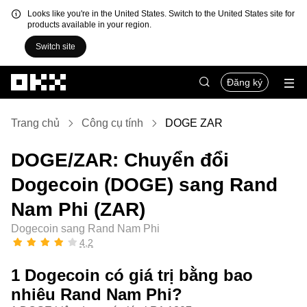
Looks like you're in the United States. Switch to the United States site for
products available in your region.
Switch site
Chuyển đến nội dung chính
Đăng ký
Trang chủ
Công cụ tính
DOGE ZAR
DOGE/ZAR: Chuyển đổi
Dogecoin (DOGE) sang Rand
Nam Phi (ZAR)
Dogecoin sang Rand Nam Phi
4,2
1 Dogecoin có giá trị bằng bao
nhiêu Rand Nam Phi?