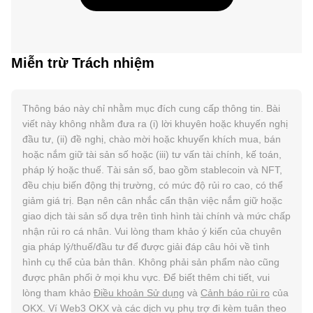
Miễn trừ Trách nhiệm
Thông báo này chỉ nhằm mục đích cung cấp thông tin. Bài
viết này không nhằm đưa ra (i) lời khuyên hoặc khuyến nghị
đầu tư, (ii) đề nghị, chào mời hoặc khuyến khích mua, bán
hoặc nắm giữ tài sản số hoặc (iii) tư vấn tài chính, kế toán,
pháp lý hoặc thuế. Tài sản số, bao gồm stablecoin và NFT,
đều chịu biến động thị trường, có mức độ rủi ro cao, có thể
giảm giá trị. Bạn nên cân nhắc cẩn thận việc nắm giữ hoặc
giao dịch tài sản số dựa trên tình hình tài chính và mức chấp
nhận rủi ro cá nhân. Vui lòng tham khảo ý kiến của chuyên
gia pháp lý/thuế/đầu tư để được giải đáp câu hỏi về tình
hình cụ thể của bản thân. Không phải sản phẩm nào cũng
được phân phối ở mọi khu vực. Để biết thêm chi tiết, vui
lòng tham khảo
Điều khoản Sử dụng
và
Cảnh báo rủi ro
của
OKX. Ví Web3 OKX và các dịch vụ phụ trợ đi kèm tuân theo