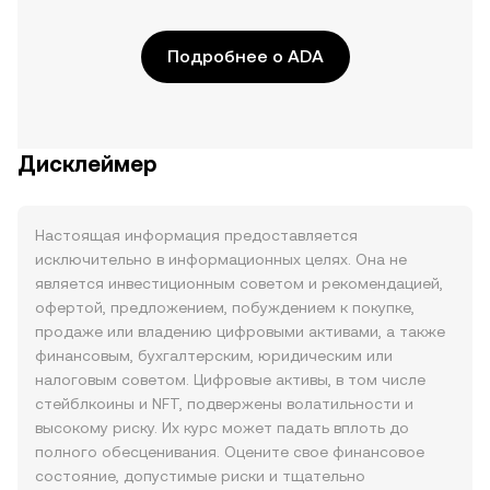
Подробнее о ADA
Дисклеймер
Настоящая информация предоставляется
исключительно в информационных целях. Она не
является инвестиционным советом и рекомендацией,
офертой, предложением, побуждением к покупке,
продаже или владению цифровыми активами, а также
финансовым, бухгалтерским, юридическим или
налоговым советом. Цифровые активы, в том числе
стейблкоины и NFT, подвержены волатильности и
высокому риску. Их курс может падать вплоть до
полного обесценивания. Оцените свое финансовое
состояние, допустимые риски и тщательно