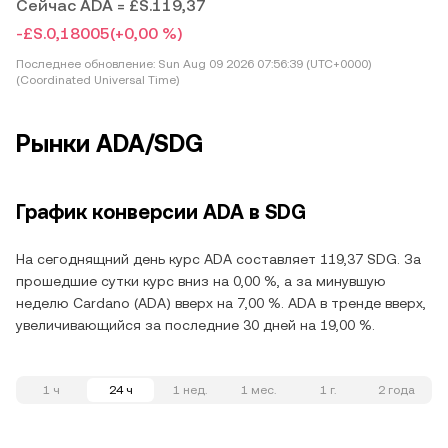
Сейчас ADA = £S.119,37
-£S.0,18005
(+0,00 %)
Последнее обновление:
Sun Aug 09 2026 07:56:39 (UTC+0000)
(Coordinated Universal Time)
Рынки ADA/SDG
График конверсии ADA в SDG
На сегоднящний день курс ADA составляет 119,37 SDG. За
прошедшие сутки курс вниз на 0,00 %, а за минувшую
неделю Cardano (ADA) вверх на 7,00 %. ADA в тренде вверх,
увеличивающийся за последние 30 дней на 19,00 %.
1 ч
24 ч
1 нед.
1 мес.
1 г.
2 года