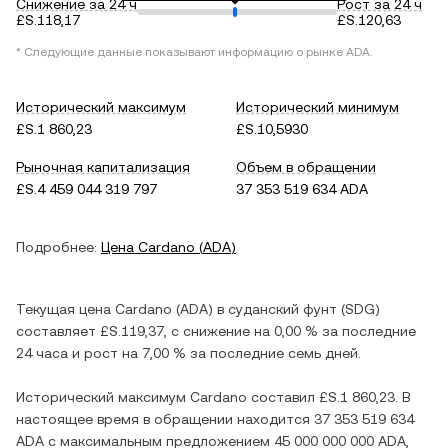
Снижение за 24 ч
Рост за 24 ч
£S.118,17
£S.120,63
* Следующие данные показывают информацию о рынке
ADA
.
Исторический максимум
Исторический минимум
£S.1 860,23
£S.10,5930
Рыночная капитализация
Объем в обращении
£S.4 459 044 319 797
37 353 519 634 ADA
Подробнее:
Цена
Cardano
(
ADA
)
Текущая цена
Cardano
(
ADA
) в
суданский фунт
(
SDG
)
составляет
£S.119,37
, c
снижение
на
0,00 %
за последние
24 часа и
рост
на
7,00 %
за последние семь дней.
Исторический максимум
Cardano
составил
£S.1 860,23
. В
настоящее время в обращении находится
37 353 519 634
ADA
с максимальным предложением
45 000 000 000 ADA
,