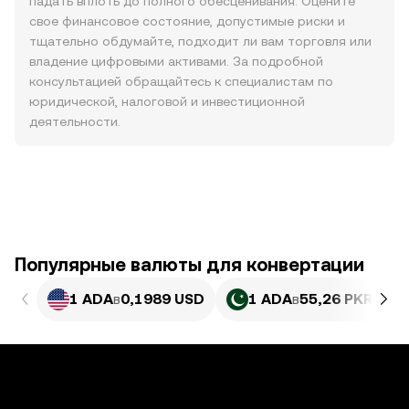
падать вплоть до полного обесценивания. Оцените
свое финансовое состояние, допустимые риски и
тщательно обдумайте, подходит ли вам торговля или
владение цифровыми активами. За подробной
консультацией обращайтесь к специалистам по
юридической, налоговой и инвестиционной
деятельности.
Популярные валюты для конвертации
1 ADA
в
0,1989 USD
1 ADA
в
55,26 PKR