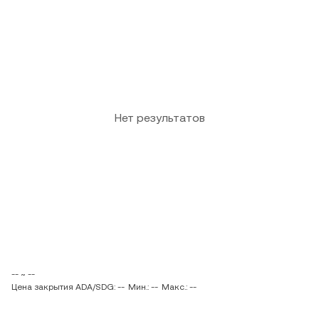
Нет результатов
-- ~ --
Цена закрытия ADA/SDG: --
Мин.: --
Макс.: --