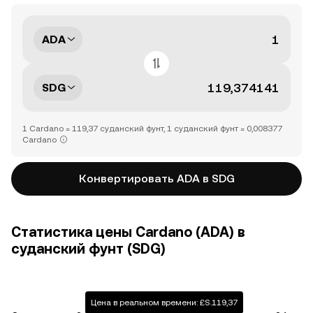
ADA
SDG
1 Cardano = 119,37 суданский фунт, 1 суданский фунт = 0,008377
Cardano
Конвертировать ADA в SDG
Статистика цены Cardano (ADA) в
суданский фунт (SDG)
Цена в реальном времени: £S.119,37