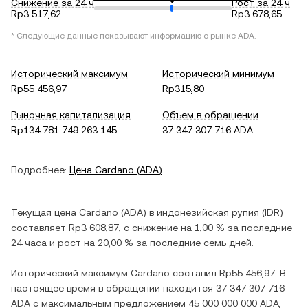
Снижение за 24 ч
Рост за 24 ч
Rp3 517,62
Rp3 678,65
* Следующие данные показывают информацию о рынке
ADA
.
Исторический максимум
Исторический минимум
Rp55 456,97
Rp315,80
Рыночная капитализация
Объем в обращении
Rp134 781 749 263 145
37 347 307 716 ADA
Подробнее:
Цена
Cardano
(
ADA
)
Текущая цена
Cardano
(
ADA
) в
индонезийская рупия
(
IDR
)
составляет
Rp3 608,87
, c
снижение
на
1,00 %
за последние
24 часа и
рост
на
20,00 %
за последние семь дней.
Исторический максимум
Cardano
составил
Rp55 456,97
. В
настоящее время в обращении находится
37 347 307 716
ADA
с максимальным предложением
45 000 000 000 ADA
,