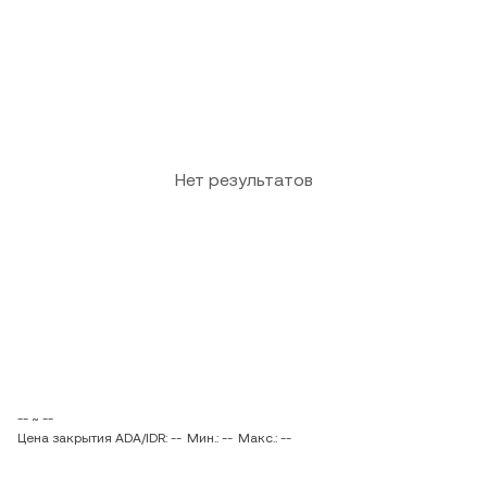
Нет результатов
-- ~ --
Цена закрытия ADA/IDR: --
Мин.: --
Макс.: --