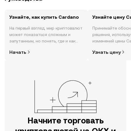
Узнайте, как купить Cardano
Узнайте цену C
На первый взгляд, мир криптовалют
Принимайте обосн
может показаться сложным и
решения, использ
запутанным, но понять, где и как
изменений цены Ca
покупать криптовалюту, совсем не
реальном времени,
Начать
Узнать цену
так сложно. Начните исследовать
настроениях в соо
мир криптовалют в мобильном
новости и многое 
приложении OKX или прямо здесь,
на сайте.
Начните торговать