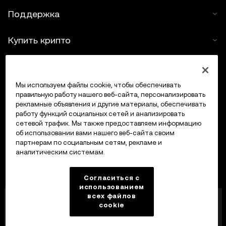
Поддержка
Купить крипто
Крипто-калькулятор
Мы используем файлы cookie, чтобы обеспечивать
Трейдинг
правильную работу нашего веб-сайта, персонализировать
рекламные объявления и другие материалы, обеспечивать
работу функций социальных сетей и анализировать
сетевой трафик. Мы также предоставляем информацию
об использовании вами нашего веб-сайта своим
партнерам по социальным сетям, рекламе и
аналитическим системам.
Согласиться с
использованием
всех файлов
Компания OKX Europe Limited, работающая под
cookie
торговой маркой OKX, получила лицензию
поставщика услуг в сфере криптоактивов от MFSA