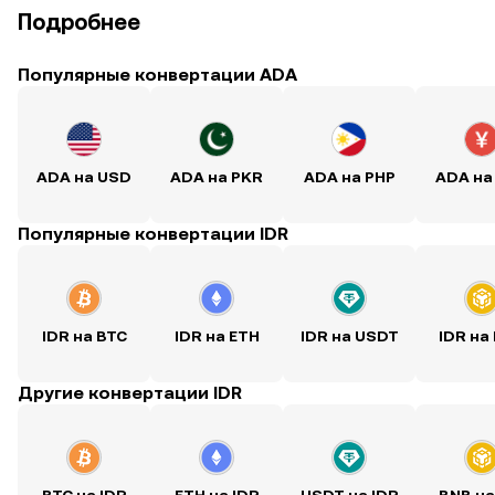
Подробнее
Популярные конвертации ADA
ADA на USD
ADA на PKR
ADA на PHP
ADA на
Популярные конвертации IDR
IDR на BTC
IDR на ETH
IDR на USDT
IDR на
Другие конвертации IDR