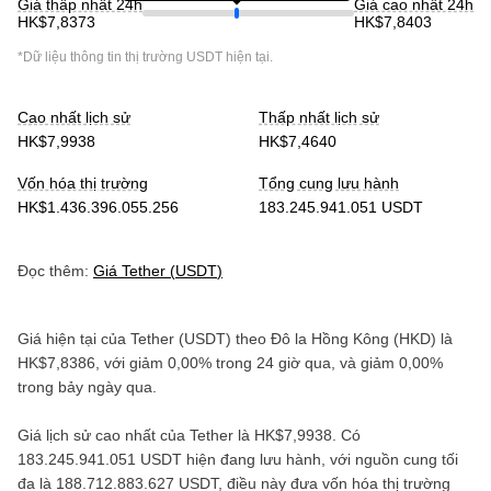
Giá thấp nhất 24h
Giá cao nhất 24h
HK$7,8373
HK$7,8403
*Dữ liệu thông tin thị trường
USDT
hiện tại.
Cao nhất lịch sử
Thấp nhất lịch sử
HK$7,9938
HK$7,4640
Vốn hóa thị trường
Tổng cung lưu hành
HK$1.436.396.055.256
183.245.941.051 USDT
Đọc thêm:
Giá
Tether
(
USDT
)
Giá hiện tại của
Tether
(
USDT
) theo
Đô la Hồng Kông
(
HKD
) là
HK$7,8386
, với
giảm
0,00%
trong 24 giờ qua, và
giảm
0,00%
trong bảy ngày qua.
Giá lịch sử cao nhất của
Tether
là
HK$7,9938
. Có
183.245.941.051 USDT
hiện đang lưu hành, với nguồn cung tối
đa là
188.712.883.627 USDT
, điều này đưa vốn hóa thị trường