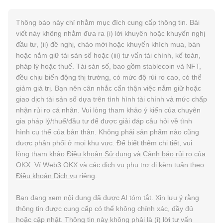
Thông báo này chỉ nhằm mục đích cung cấp thông tin. Bài
viết này không nhằm đưa ra (i) lời khuyên hoặc khuyến nghị
đầu tư, (ii) đề nghị, chào mời hoặc khuyến khích mua, bán
hoặc nắm giữ tài sản số hoặc (iii) tư vấn tài chính, kế toán,
pháp lý hoặc thuế. Tài sản số, bao gồm stablecoin và NFT,
đều chịu biến động thị trường, có mức độ rủi ro cao, có thể
giảm giá trị. Bạn nên cân nhắc cẩn thận việc nắm giữ hoặc
giao dịch tài sản số dựa trên tình hình tài chính và mức chấp
nhận rủi ro cá nhân. Vui lòng tham khảo ý kiến của chuyên
gia pháp lý/thuế/đầu tư để được giải đáp câu hỏi về tình
hình cụ thể của bản thân. Không phải sản phẩm nào cũng
được phân phối ở mọi khu vực. Để biết thêm chi tiết, vui
lòng tham khảo
Điều khoản Sử dụng
và
Cảnh báo rủi ro
của
OKX. Ví Web3 OKX và các dịch vụ phụ trợ đi kèm tuân theo
Điều khoản Dịch vụ
riêng.
Bạn đang xem nội dung đã được AI tóm tắt. Xin lưu ý rằng
thông tin được cung cấp có thể không chính xác, đầy đủ
hoặc cập nhật. Thông tin này không phải là (i) lời tư vấn