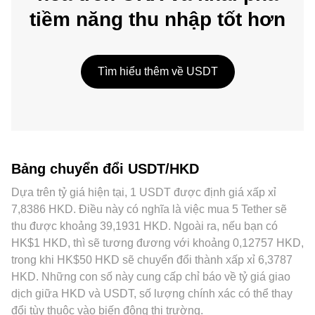
tiềm năng thu nhập tốt hơn
Tìm hiểu thêm về USDT
Bảng chuyển đổi USDT/HKD
Dựa trên tỷ giá hiện tại, 1 USDT được định giá xấp xỉ
7,8386 HKD. Điều này có nghĩa là việc mua 5 Tether sẽ
thu được khoảng 39,1931 HKD. Ngoài ra, nếu bạn có
HK$1 HKD, thì sẽ tương đương với khoảng 0,12757 HKD,
trong khi HK$50 HKD sẽ chuyển đổi thành xấp xỉ 6,3787
HKD. Những con số này cung cấp chỉ báo về tỷ giá giao
dịch giữa HKD và USDT, số lượng chính xác có thể thay
đổi tùy thuộc vào biến động thị trường.