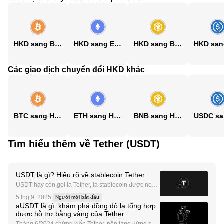
HKD sang BTC
HKD sang ETH
HKD sang BNB
Các giao dịch chuyển đổi HKD khác
BTC sang HKD
ETH sang HKD
BNB sang HKD
Tìm hiểu thêm về Tether (USDT)
USDT là gì? Hiểu rõ về stablecoin Tether
USDT hay còn gọi là Tether, là stablecoin được neo t
heo giá trị của đồng USD. Nền tảng này hoạt động tr
5 thg 9, 2025
|
Người mới bắt đầu
ên nhiều mạng blockchain, bao gồm Ethereum (ET
aUSDT là gì: khám phá đồng đô la tổng hợp
H) , Tron (TRX) , Algorand (ALGO) , Solana (SOL) và
được hỗ trợ bằng vàng của Tether