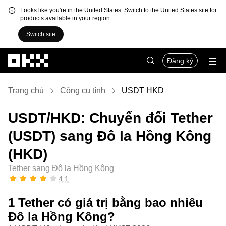
Looks like you're in the United States. Switch to the United States site for
products available in your region.
Switch site
Chuyển đến nội dung chính
Đăng ký
Trang chủ
Công cụ tính
USDT HKD
USDT/HKD: Chuyển đổi Tether
(USDT) sang Đô la Hồng Kông
(HKD)
Tether sang Đô la Hồng Kông
4,1
1 Tether có giá trị bằng bao nhiêu
Đô la Hồng Kông?