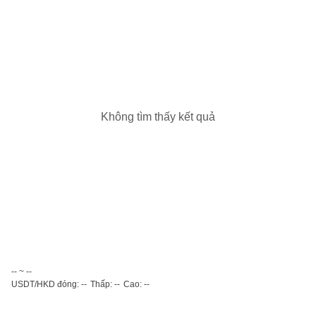
Không tìm thấy kết quả
-- ~ --
USDT/HKD đóng: --
Thấp: --
Cao: --