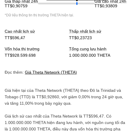
Giá thấp nhất 24h
Giá cao nhất 24h
TT$0,90759
TT$0,93809
*Dữ liệu thông tin thị trường
THETA
hiện tại.
Cao nhất lịch sử
Thấp nhất lịch sử
TT$596,47
TT$0,23723
Vốn hóa thị trường
Tổng cung lưu hành
TT$928.599.698
1.000.000.000 THETA
Đọc thêm:
Giá
Theta Network
(
THETA
)
Giá hiện tại của
Theta Network
(
THETA
) theo
Đô la Trinidad và
Tobago
(
TTD
) là
TT$0,92860
, với
giảm
0,00%
trong 24 giờ qua,
và
tăng
11,00%
trong bảy ngày qua.
Giá lịch sử cao nhất của
Theta Network
là
TT$596,47
. Có
1.000.000.000 THETA
hiện đang lưu hành, với nguồn cung tối đa
là
1.000.000.000 THETA
, điều này đưa vốn hóa thị trường pha