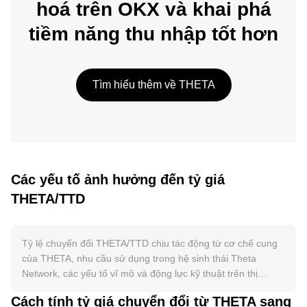
hoá trên OKX và khai phá
tiềm năng thu nhập tốt hơn
Tìm hiểu thêm về THETA
Các yếu tố ảnh hưởng đến tỷ giá
THETA/TTD
Tỷ lệ chuyển đổi THETA/TTD chịu tác động từ cơ chế cung
của THETA, nhu cầu sử dụng trong hệ sinh thái Theta
Network, các yếu tố vĩ mô và động lực kỹ thuật trên thị
trường. Về nguồn cung, THETA có tổng nguồn cung cố định
Cách tính tỷ giá chuyển đổi từ THETA sang
và không có lịch trình halving; cơ chế staking của Theta