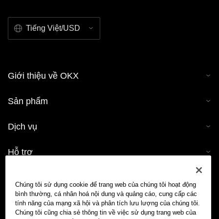
Tiếng Việt/USD
Giới thiệu về OKX
Sản phẩm
Dịch vụ
Hỗ trợ
Mua tiền mã hóa
Chúng tôi sử dụng cookie để trang web của chúng tôi hoạt động
bình thường, cá nhân hoá nội dung và quảng cáo, cung cấp các
Công cụ tính tiền mã hóa
tính năng của mạng xã hội và phân tích lưu lượng của chúng tôi.
Chúng tôi cũng chia sẻ thông tin về việc sử dụng trang web của