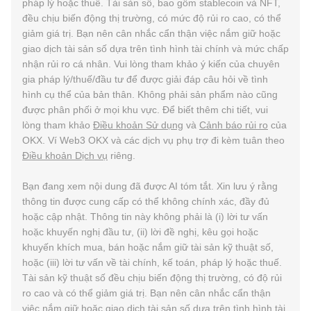
pháp lý hoặc thuế. Tài sản số, bao gồm stablecoin và NFT,
đều chịu biến động thị trường, có mức độ rủi ro cao, có thể
giảm giá trị. Bạn nên cân nhắc cẩn thận việc nắm giữ hoặc
giao dịch tài sản số dựa trên tình hình tài chính và mức chấp
nhận rủi ro cá nhân. Vui lòng tham khảo ý kiến của chuyên
gia pháp lý/thuế/đầu tư để được giải đáp câu hỏi về tình
hình cụ thể của bản thân. Không phải sản phẩm nào cũng
được phân phối ở mọi khu vực. Để biết thêm chi tiết, vui
lòng tham khảo
Điều khoản Sử dụng
và
Cảnh báo rủi ro
của
OKX. Ví Web3 OKX và các dịch vụ phụ trợ đi kèm tuân theo
Điều khoản Dịch vụ
riêng.
Bạn đang xem nội dung đã được AI tóm tắt. Xin lưu ý rằng
thông tin được cung cấp có thể không chính xác, đầy đủ
hoặc cập nhật. Thông tin này không phải là (i) lời tư vấn
hoặc khuyến nghị đầu tư, (ii) lời đề nghị, kêu gọi hoặc
khuyến khích mua, bán hoặc nắm giữ tài sản kỹ thuật số,
hoặc (iii) lời tư vấn về tài chính, kế toán, pháp lý hoặc thuế.
Tài sản kỹ thuật số đều chịu biến động thị trường, có độ rủi
ro cao và có thể giảm giá trị. Bạn nên cân nhắc cẩn thận
việc nắm giữ hoặc giao dịch tài sản số dựa trên tình hình tài