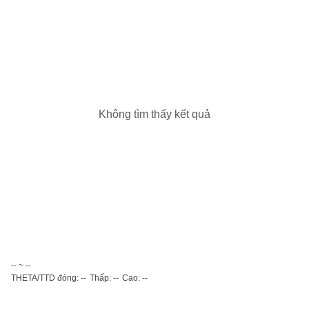
Không tìm thấy kết quả
-- ~ --
THETA/TTD đóng: --
Thấp: --
Cao: --