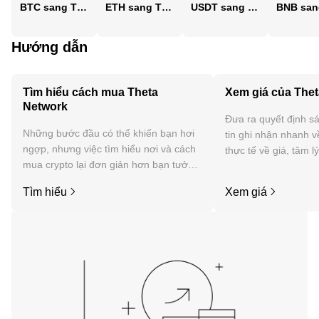
BTC sang TTD
ETH sang TTD
USDT sang TTD
Hướng dẫn
Tìm hiểu cách mua Theta
Xem giá của The
Network
Đưa ra quyết định sá
Những bước đầu có thể khiến bạn hơi
tin ghi nhận nhanh v
ngợp, nhưng việc tìm hiểu nơi và cách
thực tế về giá, tâm l
mua crypto lại đơn giản hơn bạn tưởng.
tức, v.v. của Theta N
Bắt đầu hành trình của bạn trên ứng
Tìm hiểu
Xem giá
dụng di động OKX hoặc ngay tại đây
trên web.