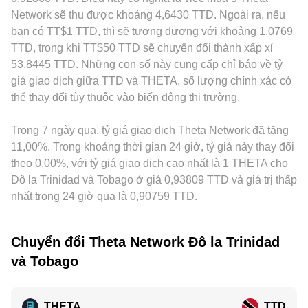
đồng tương lai THETA, lịch đáo hạn phái sinh, tỷ lệ
bản bọc hoặc cặp giao dịch liên quan, giá trong pool AMM
qua cặp fiat trung gian, cơ sở USDT sẽ truyền vào tỷ lệ
Network sẽ thu được khoảng 4,6430 TTD. Ngoài ra, nếu
long/short, chuyển động của cá voi trên chuỗi và dòng
thường tuân theo công thức x × y = k, nơi giá tức thời được
chuyển đổi THETA/TTD được báo trên sàn. Yếu tố địa lý và
bạn có TT$1 TTD, thì sẽ tương đương với khoảng 1,0769
nạp/rút lớn giữa ví sàn có thể gây biến động ngắn hạn
xấp xỉ bằng y/x, và giao dịch khối lượng lớn có thể dịch
quy định cũng tạo ra mức chênh lệch, như phí nạp/rút, hạn
TTD, trong khi TT$50 TTD sẽ chuyển đổi thành xấp xỉ
quanh tỷ lệ chuyển đổi THETA/TTD.
chuyển giá trong pool do thay đổi cân bằng giữa hai tài sản.
chế niêm yết, hoặc yêu cầu tuân thủ tại khu vực có nhu cầu
53,8445 TTD. Những con số này cung cấp chỉ báo về tỷ
THETA cao hoặc hạn chế truy cập vào TTD. Hoạt động
giá giao dịch giữa TTD và THETA, số lượng chính xác có
arbitrage giữa các sàn giúp thu hẹp khác biệt bằng cách
thể thay đổi tùy thuộc vào biến động thị trường.
mua ở nơi rẻ và bán ở nơi đắt, nhưng vẫn không hoàn hảo
do chi phí giao dịch, độ trễ chuyển tài sản và rủi ro thị
Trong 7 ngày qua, tỷ giá giao dịch Theta Network đã tăng
trường, vì vậy tỷ lệ chuyển đổi THETA/TTD hiếm khi hoàn
toàn đồng nhất ở mọi thời điểm.
11,00%. Trong khoảng thời gian 24 giờ, tỷ giá này thay đổi
theo 0,00%, với tỷ giá giao dịch cao nhất là 1 THETA cho
Đô la Trinidad và Tobago ở giá 0,93809 TTD và giá trị thấp
nhất trong 24 giờ qua là 0,90759 TTD.
Chuyển đổi Theta Network Đô la Trinidad
và Tobago
THETA
TTD