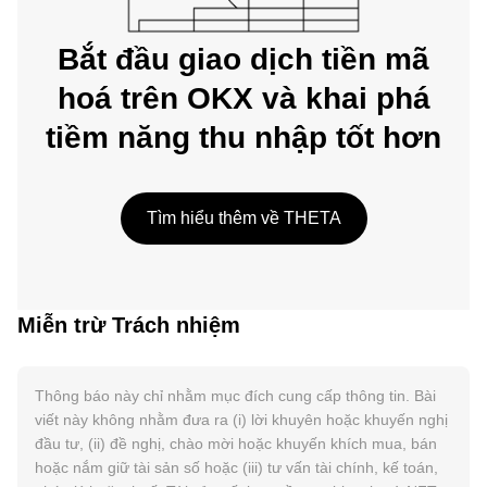
Bắt đầu giao dịch tiền mã
hoá trên OKX và khai phá
tiềm năng thu nhập tốt hơn
Tìm hiểu thêm về THETA
Miễn trừ Trách nhiệm
Thông báo này chỉ nhằm mục đích cung cấp thông tin. Bài
viết này không nhằm đưa ra (i) lời khuyên hoặc khuyến nghị
đầu tư, (ii) đề nghị, chào mời hoặc khuyến khích mua, bán
hoặc nắm giữ tài sản số hoặc (iii) tư vấn tài chính, kế toán,