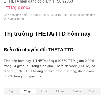
1 THETA hiện đang có giá trị TT$0,92860
+TT$0
(+0,00%)
Cập nhật gần nhất:
Fri Aug 07 2026 06:03:16 (UTC+0000) (Coordinated
Universal Time)
Thị trường THETA/TTD hôm nay
Biểu đồ chuyển đổi THETA TTD
Tính đến hôm nay, 1 THETA bằng 0,92860 TTD, giảm 0,00%
trong 24 giờ qua. Trong tuần qua, Theta Network (THETA) đã
tăng 11,00%. THETA đang có xu hướng đi xuống, đang giảm
0,00% trong 30 ngày qua.
1 giờ
24 giờ
1 tuần
1 tháng
1 năm
2 năm