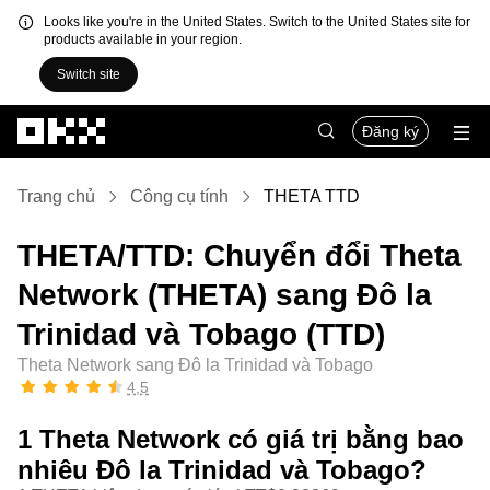
Looks like you're in the United States. Switch to the United States site for
products available in your region.
Switch site
Chuyển đến nội dung chính
Đăng ký
Trang chủ
Công cụ tính
THETA TTD
THETA/TTD: Chuyển đổi Theta
Network (THETA) sang Đô la
Trinidad và Tobago (TTD)
Theta Network sang Đô la Trinidad và Tobago
4,5
1 Theta Network có giá trị bằng bao
nhiêu Đô la Trinidad và Tobago?