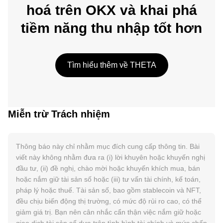
hoá trên OKX và khai phá
tiềm năng thu nhập tốt hơn
Tìm hiểu thêm về THETA
Miễn trừ Trách nhiệm
Thông báo này chỉ nhằm mục đích cung cấp thông tin. Bài
viết này không nhằm đưa ra (i) lời khuyên hoặc khuyến nghị
đầu tư, (ii) đề nghị, chào mời hoặc khuyến khích mua, bán
hoặc nắm giữ tài sản số hoặc (iii) tư vấn tài chính, kế toán,
pháp lý hoặc thuế. Tài sản số, bao gồm stablecoin và NFT,
đều chịu biến động thị trường, có mức độ rủi ro cao, có thể
giảm giá trị. Bạn nên cân nhắc cẩn thận việc nắm giữ hoặc