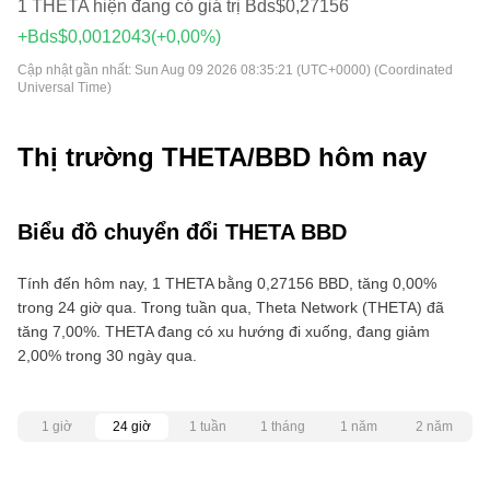
1 THETA hiện đang có giá trị Bds$0,27156
+Bds$0,0012043
(+0,00%)
Cập nhật gần nhất:
Sun Aug 09 2026 08:35:21 (UTC+0000) (Coordinated
Universal Time)
Thị trường THETA/BBD hôm nay
Biểu đồ chuyển đổi THETA BBD
Tính đến hôm nay, 1 THETA bằng 0,27156 BBD, tăng 0,00%
trong 24 giờ qua. Trong tuần qua, Theta Network (THETA) đã
tăng 7,00%. THETA đang có xu hướng đi xuống, đang giảm
2,00% trong 30 ngày qua.
1 giờ
24 giờ
1 tuần
1 tháng
1 năm
2 năm