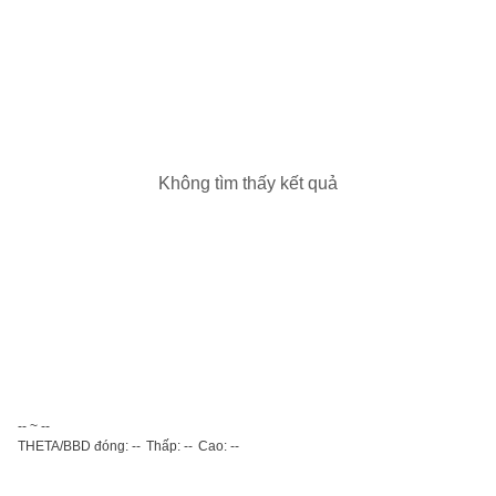
Không tìm thấy kết quả
-- ~ --
THETA/BBD đóng: --
Thấp: --
Cao: --