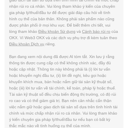
giao dịch tài sản số dựa trên tình hình tài chính và mức chấp
nhận rủi ro cá nhân. Vui lòng tham khảo ý kiến của chuyên
gia pháp lý/thuế/đầu tư để được giải đáp câu hỏi về tình
hình cụ thể của bản thân. Không phải sản phẩm nào cũng
được phân phối ở mọi khu vực. Để biết thêm chi tiết, vui
lòng tham khảo
Điều khoản Sử dụng
và
Cảnh báo rủi ro
của
OKX. Ví Web3 OKX và các dịch vụ phụ trợ đi kèm tuân theo
Điều khoản Dịch vụ
riêng.
Bạn đang xem nội dung đã được AI tóm tắt. Xin lưu ý rằng
thông tin được cung cấp có thể không chính xác, đầy đủ
hoặc cập nhật. Thông tin này không phải là (i) lời tư vấn
hoặc khuyến nghị đầu tư, (ii) lời đề nghị, kêu gọi hoặc
khuyến khích mua, bán hoặc nắm giữ tài sản kỹ thuật số,
hoặc (iii) lời tư vấn về tài chính, kế toán, pháp lý hoặc thuế.
Tài sản kỹ thuật số đều chịu biến động thị trường, có độ rủi
ro cao và có thể giảm giá trị. Bạn nên cân nhắc cẩn thận
việc nắm giữ hoặc giao dịch tài sản số dựa trên tình hình tài
chính và mức chấp nhận rủi ro cá nhân. Vui lòng tham khảo
ý kiến chuyên gia pháp lý/thuế/đầu tư nếu bạn có bất kỳ
thắc mắc nào về tình huống cụ thể của mình.