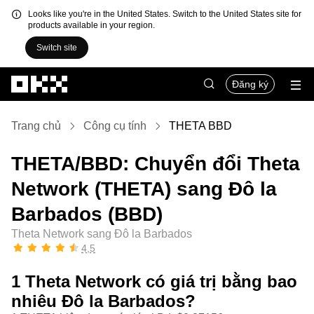
Looks like you're in the United States. Switch to the United States site for
products available in your region.
Switch site
Chuyển đến nội dung chính
Đăng ký
Trang chủ
Công cụ tính
THETA BBD
THETA/BBD: Chuyển đổi Theta
Network (THETA) sang Đô la
Barbados (BBD)
Theta Network sang Đô la Barbados
4,5
1 Theta Network có giá trị bằng bao
nhiêu Đô la Barbados?