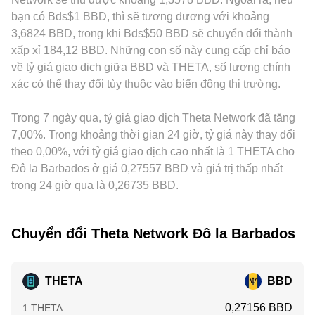
tỷ giá quy đổi nội bộ. Các sự kiện pháp lý cũng đóng vai trò
tỷ lệ y/x; các giao dịch lớn làm thay đổi mạnh cân bằng này
đến chi phí quy đổi BBD khác nhau. Nhiều nơi báo giá
bạn có Bds$1 BBD, thì sẽ tương đương với khoảng
quan trọng: quy định về staking, đánh giá phân loại token,
sẽ gây trượt giá. Trong thực tế vận hành, nhiều nền tảng lấy
THETA chủ yếu qua cặp với USDT rồi chuyển đổi sang BBD;
3,6824 BBD, trong khi Bds$50 BBD sẽ chuyển đổi thành
quy tắc niêm yết trên sàn và chính sách khu vực đối với tài
giá tham chiếu từ cặp THETA/USDT hoặc THETA/USD rồi
do đó, basis của USDT (premium/discount so với USD), mức
xấp xỉ 184,12 BBD. Những con số này cung cấp chỉ báo
sản số có thể thay đổi tính sẵn sàng giao dịch THETA trên
quy đổi sang BBD theo tỷ giá nội bộ, vì vậy conversion rate
phí và tỷ giá BBD nội bộ sẽ lan truyền vào giá niêm yết
về tỷ giá giao dịch giữa BBD và THETA, số lượng chính
những thị trường nhất định. Cuối cùng, động lực kỹ thuật
THETA/BBD phản ánh cả mức giá gốc lẫn chi phí/quy tắc
THETA/BBD. Hoạt động arbitrage giữa các sàn giúp thu hẹp
xác có thể thay đổi tùy thuộc vào biến động thị trường.
như funding rate của hợp đồng vĩnh cửu, đáo hạn quyền
quy đổi sang BBD.
chênh lệch này theo thời gian, nhưng không loại bỏ hoàn
chọn, thay đổi số dư THETA trên sàn, luồng vào/ra của các
toàn do chi phí giao dịch, độ trễ chuyển khoản on-chain và
ví lớn (whale) và chênh lệch giữa các kỳ hạn phái sinh có
Trong 7 ngày qua, tỷ giá giao dịch Theta Network đã tăng
hạn mức tài khoản, đặc biệt trong giai đoạn biến động mạnh
thể tạo biến động ngắn hạn chồng lên các yếu tố cấu trúc kể
hoặc khi thanh khoản tập trung không đồng đều.
7,00%. Trong khoảng thời gian 24 giờ, tỷ giá này thay đổi
trên.
theo 0,00%, với tỷ giá giao dịch cao nhất là 1 THETA cho
Đô la Barbados ở giá 0,27557 BBD và giá trị thấp nhất
trong 24 giờ qua là 0,26735 BBD.
Chuyển đổi Theta Network Đô la Barbados
THETA
BBD
0,27156 BBD
1 THETA