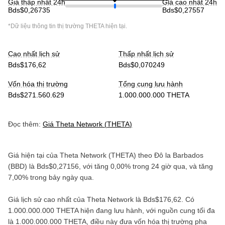
Giá thấp nhất 24h
Giá cao nhất 24h
Bds$0,26735
Bds$0,27557
*Dữ liệu thông tin thị trường
THETA
hiện tại.
Cao nhất lịch sử
Thấp nhất lịch sử
Bds$176,62
Bds$0,070249
Vốn hóa thị trường
Tổng cung lưu hành
Bds$271.560.629
1.000.000.000 THETA
Đọc thêm:
Giá
Theta Network
(
THETA
)
Giá hiện tại của
Theta Network
(
THETA
) theo
Đô la Barbados
(
BBD
) là
Bds$0,27156
, với
tăng
0,00%
trong 24 giờ qua, và
tăng
7,00%
trong bảy ngày qua.
Giá lịch sử cao nhất của
Theta Network
là
Bds$176,62
. Có
1.000.000.000 THETA
hiện đang lưu hành, với nguồn cung tối đa
là
1.000.000.000 THETA
, điều này đưa vốn hóa thị trường pha