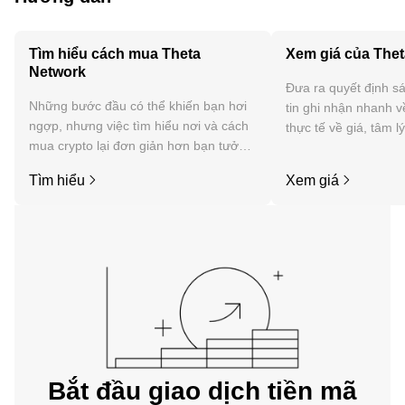
Tìm hiểu cách mua Theta
Xem giá của The
Network
Đưa ra quyết định sá
Những bước đầu có thể khiến bạn hơi
tin ghi nhận nhanh v
ngợp, nhưng việc tìm hiểu nơi và cách
thực tế về giá, tâm l
mua crypto lại đơn giản hơn bạn tưởng.
tức, v.v. của Theta N
Bắt đầu hành trình của bạn trên ứng
Tìm hiểu
Xem giá
dụng di động OKX hoặc ngay tại đây
trên web.
Bắt đầu giao dịch tiền mã