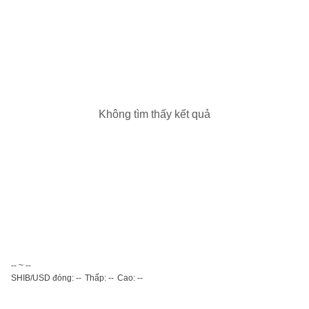
Không tìm thấy kết quả
-- ~ --
SHIB/USD đóng: --
Thấp: --
Cao: --