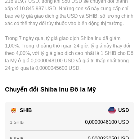
216.919,7 USD, trong khi $50 USD sẽ chuyển đổi thành
USDT; nếu USDT giao dịch có basis so với USD danh nghĩa,
xấp xỉ 10.845.987 USD. Những con số này cung cấp chỉ
cơ sở này sẽ truyền dẫn vào mức báo giá SHIB/USD khi quy
báo về tỷ giá giao dịch giữa USD và SHIB, số lượng chính
đổi. Hoạt động arbitrage giữa các sàn giúp thu hẹp các khác
xác có thể thay đổi tùy thuộc vào biến động thị trường.
biệt này bằng cách mua nơi rẻ và bán nơi đắt, nhưng hiệu
quả không tuyệt đối do phí, thời gian chuyển tài sản, giới
Trong 7 ngày qua, tỷ giá giao dịch Shiba Inu đã giảm
hạn rút nạp và rủi ro thị trường, nên conversion rate
SHIB/USD vẫn có thể lệch nhau trong ngắn hạn.
1,00%. Trong khoảng thời gian 24 giờ, tỷ giá này thay đổi
theo 4,00%, với tỷ giá giao dịch cao nhất là 1 SHIB cho Đô
la Mỹ ở giá 0,0000048100 USD và giá trị thấp nhất trong
24 giờ qua là 0,0000045600 USD.
Chuyển đổi Shiba Inu Đô la Mỹ
SHIB
USD
0,0000046100 USD
1 SHIB
0,000023050 USD
5 SHIB