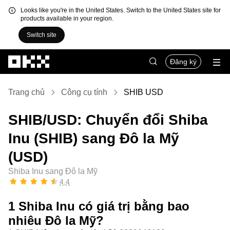
Looks like you're in the United States. Switch to the United States site for
products available in your region.
Switch site
Chuyển đến nội dung chính
Đăng ký
Trang chủ
Công cụ tính
SHIB USD
SHIB/USD: Chuyển đổi Shiba
Inu (SHIB) sang Đô la Mỹ
(USD)
Shiba Inu sang Đô la Mỹ
4,4
1 Shiba Inu có giá trị bằng bao
nhiêu Đô la Mỹ?