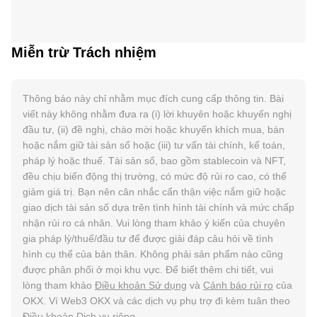
Miễn trừ Trách nhiệm
Thông báo này chỉ nhằm mục đích cung cấp thông tin. Bài
viết này không nhằm đưa ra (i) lời khuyên hoặc khuyến nghị
đầu tư, (ii) đề nghị, chào mời hoặc khuyến khích mua, bán
hoặc nắm giữ tài sản số hoặc (iii) tư vấn tài chính, kế toán,
pháp lý hoặc thuế. Tài sản số, bao gồm stablecoin và NFT,
đều chịu biến động thị trường, có mức độ rủi ro cao, có thể
giảm giá trị. Bạn nên cân nhắc cẩn thận việc nắm giữ hoặc
giao dịch tài sản số dựa trên tình hình tài chính và mức chấp
nhận rủi ro cá nhân. Vui lòng tham khảo ý kiến của chuyên
gia pháp lý/thuế/đầu tư để được giải đáp câu hỏi về tình
hình cụ thể của bản thân. Không phải sản phẩm nào cũng
được phân phối ở mọi khu vực. Để biết thêm chi tiết, vui
lòng tham khảo
Điều khoản Sử dụng
và
Cảnh báo rủi ro
của
OKX. Ví Web3 OKX và các dịch vụ phụ trợ đi kèm tuân theo
Điều khoản Dịch vụ
riêng.