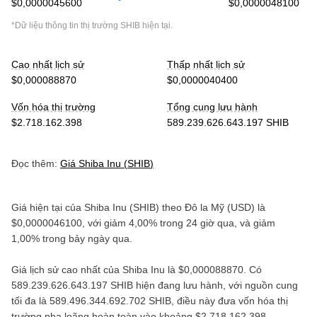
$0,0000045600
$0,0000048100
*Dữ liệu thông tin thị trường
SHIB
hiện tại.
Cao nhất lịch sử
Thấp nhất lịch sử
$0,000088870
$0,0000040400
Vốn hóa thị trường
Tổng cung lưu hành
$2.718.162.398
589.239.626.643.197 SHIB
Đọc thêm:
Giá
Shiba Inu
(
SHIB
)
Giá hiện tại của
Shiba Inu
(
SHIB
) theo
Đô la Mỹ
(
USD
) là
$0,0000046100
, với
giảm
4,00%
trong 24 giờ qua, và
giảm
1,00%
trong bảy ngày qua.
Giá lịch sử cao nhất của
Shiba Inu
là
$0,000088870
. Có
589.239.626.643.197 SHIB
hiện đang lưu hành, với nguồn cung
tối đa là
589.496.344.692.702 SHIB
, điều này đưa vốn hóa thị
trường pha loãng hoàn toàn vào khoảng
$2.718.162.398
.