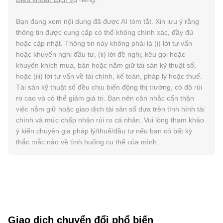
Bạn đang xem nội dung đã được AI tóm tắt. Xin lưu ý rằng
thông tin được cung cấp có thể không chính xác, đầy đủ
hoặc cập nhật. Thông tin này không phải là (i) lời tư vấn
hoặc khuyến nghị đầu tư, (ii) lời đề nghị, kêu gọi hoặc
khuyến khích mua, bán hoặc nắm giữ tài sản kỹ thuật số,
hoặc (iii) lời tư vấn về tài chính, kế toán, pháp lý hoặc thuế.
Tài sản kỹ thuật số đều chịu biến động thị trường, có độ rủi
ro cao và có thể giảm giá trị. Bạn nên cân nhắc cẩn thận
việc nắm giữ hoặc giao dịch tài sản số dựa trên tình hình tài
chính và mức chấp nhận rủi ro cá nhân. Vui lòng tham khảo
ý kiến chuyên gia pháp lý/thuế/đầu tư nếu bạn có bất kỳ
thắc mắc nào về tình huống cụ thể của mình.
Giao dịch chuyển đổi phổ biến