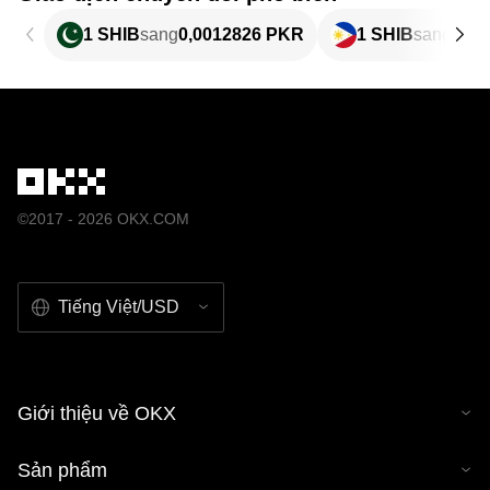
1 SHIB
sang
0,0012826 PKR
1 SHIB
sang
0,00
©2017 - 2026 OKX.COM
Tiếng Việt/USD
Giới thiệu về OKX
Sản phẩm