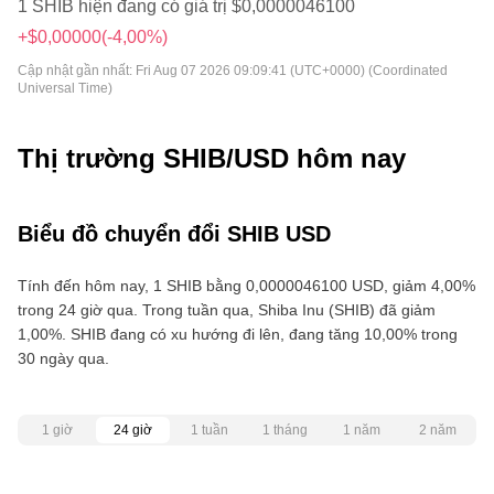
1 SHIB hiện đang có giá trị $0,0000046100
+$0,00000
(-4,00%)
Cập nhật gần nhất:
Fri Aug 07 2026 09:09:41 (UTC+0000) (Coordinated
Universal Time)
Thị trường SHIB/USD hôm nay
Biểu đồ chuyển đổi SHIB USD
Tính đến hôm nay, 1 SHIB bằng 0,0000046100 USD, giảm 4,00%
trong 24 giờ qua. Trong tuần qua, Shiba Inu (SHIB) đã giảm
1,00%. SHIB đang có xu hướng đi lên, đang tăng 10,00% trong
30 ngày qua.
1 giờ
24 giờ
1 tuần
1 tháng
1 năm
2 năm