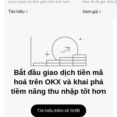
mua crypto lại đơn giản hơn bạn tưởng.
thực tế về giá, tâm l
Bắt đầu hành trình của bạn trên ứng
tức, v.v. của Shiba In
Tìm hiểu
Xem giá
dụng di động OKX hoặc ngay tại đây
trên web.
Bắt đầu giao dịch tiền mã
hoá trên OKX và khai phá
tiềm năng thu nhập tốt hơn
Tìm hiểu thêm về SHIB