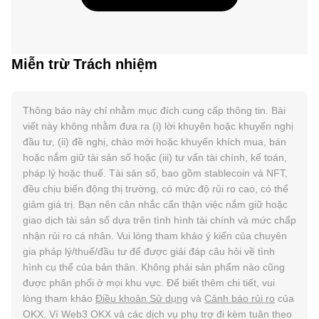
Miễn trừ Trách nhiệm
Thông báo này chỉ nhằm mục đích cung cấp thông tin. Bài
viết này không nhằm đưa ra (i) lời khuyên hoặc khuyến nghị
đầu tư, (ii) đề nghị, chào mời hoặc khuyến khích mua, bán
hoặc nắm giữ tài sản số hoặc (iii) tư vấn tài chính, kế toán,
pháp lý hoặc thuế. Tài sản số, bao gồm stablecoin và NFT,
đều chịu biến động thị trường, có mức độ rủi ro cao, có thể
giảm giá trị. Bạn nên cân nhắc cẩn thận việc nắm giữ hoặc
giao dịch tài sản số dựa trên tình hình tài chính và mức chấp
nhận rủi ro cá nhân. Vui lòng tham khảo ý kiến của chuyên
gia pháp lý/thuế/đầu tư để được giải đáp câu hỏi về tình
hình cụ thể của bản thân. Không phải sản phẩm nào cũng
được phân phối ở mọi khu vực. Để biết thêm chi tiết, vui
lòng tham khảo
Điều khoản Sử dụng
và
Cảnh báo rủi ro
của
OKX. Ví Web3 OKX và các dịch vụ phụ trợ đi kèm tuân theo