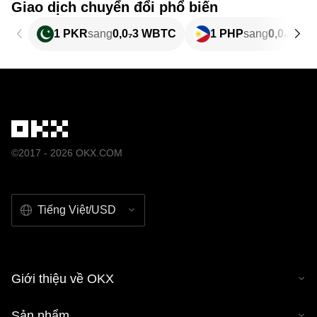
Giao dịch chuyển đổi phổ biến
1 PKR
sang
0,0₇3 WBTC
1 PHP
sang
0,0₆15 
©2017 - 2026 OKX.COM
Tiếng Việt/USD
Giới thiệu về OKX
Sản phẩm