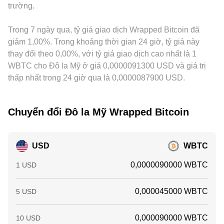
trường.
mức giá lại gần nhau, nhưng độ trễ, chi phí giao dịch, rủi ro
thực thi, và hạn chế về kênh USD khiến arbitrage không thể
xóa bỏ hoàn toàn sự khác biệt trong mọi thời điểm.
Trong 7 ngày qua, tỷ giá giao dịch Wrapped Bitcoin đã
giảm 1,00%. Trong khoảng thời gian 24 giờ, tỷ giá này
thay đổi theo 0,00%, với tỷ giá giao dịch cao nhất là 1
WBTC cho Đô la Mỹ ở giá 0,0000091300 USD và giá trị
thấp nhất trong 24 giờ qua là 0,0000087900 USD.
Chuyển đổi Đô la Mỹ Wrapped Bitcoin
USD
WBTC
0,0000090000 WBTC
1 USD
0,000045000 WBTC
5 USD
0,000090000 WBTC
10 USD