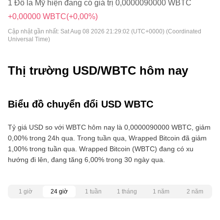
1 Đô la Mỹ hiện đang có giá trị 0,0000090000 WBTC
+0,00000 WBTC
(+0,00%)
Cập nhật gần nhất:
Sat Aug 08 2026 21:29:02 (UTC+0000) (Coordinated
Universal Time)
Thị trường USD/WBTC hôm nay
Biểu đồ chuyển đổi USD WBTC
Tỷ giá USD so với WBTC hôm nay là 0,0000090000 WBTC, giảm
0,00% trong 24h qua. Trong tuần qua, Wrapped Bitcoin đã giảm
1,00% trong tuần qua. Wrapped Bitcoin (WBTC) đang có xu
hướng đi lên, đang tăng 6,00% trong 30 ngày qua.
1 giờ
24 giờ
1 tuần
1 tháng
1 năm
2 năm