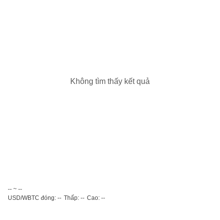
Không tìm thấy kết quả
-- ~ --
USD/WBTC đóng: --
Thấp: --
Cao: --