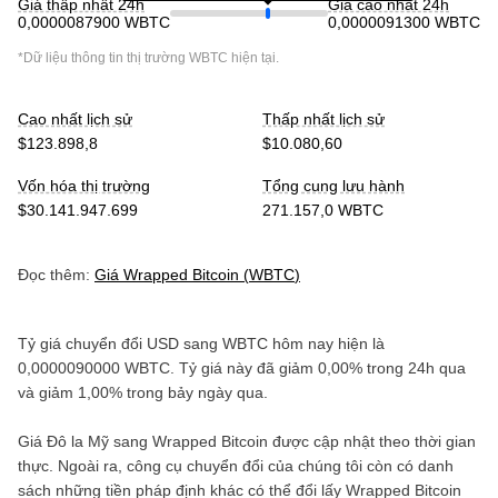
Giá thấp nhất 24h
Giá cao nhất 24h
0,0000087900 WBTC
0,0000091300 WBTC
*Dữ liệu thông tin thị trường
WBTC
hiện tại.
Cao nhất lịch sử
Thấp nhất lịch sử
$123.898,8
$10.080,60
Vốn hóa thị trường
Tổng cung lưu hành
$30.141.947.699
271.157,0 WBTC
Đọc thêm:
Giá
Wrapped Bitcoin
(
WBTC
)
Tỷ giá chuyển đổi
USD
sang
WBTC
hôm nay hiện là
0,0000090000
WBTC
. Tỷ giá này đã
giảm
0,00%
trong 24h qua
và
giảm
1,00%
trong bảy ngày qua.
Giá
Đô la Mỹ
sang
Wrapped Bitcoin
được cập nhật theo thời gian
thực. Ngoài ra, công cụ chuyển đổi của chúng tôi còn có danh
sách những tiền pháp định khác có thể đổi lấy
Wrapped Bitcoin