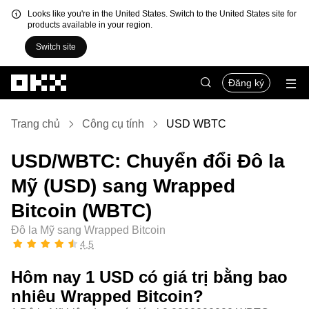
Looks like you're in the United States. Switch to the United States site for
products available in your region.
Switch site
Chuyển đến nội dung chính
Đăng ký
Trang chủ
Công cụ tính
USD WBTC
USD/WBTC: Chuyển đổi Đô la
Mỹ (USD) sang Wrapped
Bitcoin (WBTC)
Đô la Mỹ sang Wrapped Bitcoin
4,5
Hôm nay 1 USD có giá trị bằng bao
nhiêu Wrapped Bitcoin?