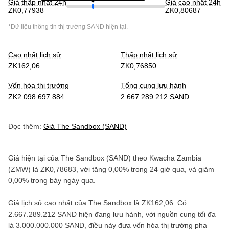
Giá thấp nhất 24h
Giá cao nhất 24h
ZK0,77938
ZK0,80687
*Dữ liệu thông tin thị trường
SAND
hiện tại.
Cao nhất lịch sử
Thấp nhất lịch sử
ZK162,06
ZK0,76850
Vốn hóa thị trường
Tổng cung lưu hành
ZK2.098.697.884
2.667.289.212 SAND
Đọc thêm:
Giá
The Sandbox
(
SAND
)
Giá hiện tại của
The Sandbox
(
SAND
) theo
Kwacha Zambia
(
ZMW
) là
ZK0,78683
, với
tăng
0,00%
trong 24 giờ qua, và
giảm
0,00%
trong bảy ngày qua.
Giá lịch sử cao nhất của
The Sandbox
là
ZK162,06
. Có
2.667.289.212 SAND
hiện đang lưu hành, với nguồn cung tối đa
là
3.000.000.000 SAND
, điều này đưa vốn hóa thị trường pha