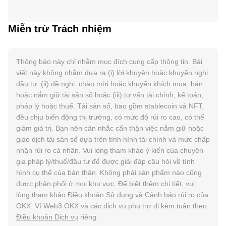
Miễn trừ Trách nhiệm
Thông báo này chỉ nhằm mục đích cung cấp thông tin. Bài
viết này không nhằm đưa ra (i) lời khuyên hoặc khuyến nghị
đầu tư, (ii) đề nghị, chào mời hoặc khuyến khích mua, bán
hoặc nắm giữ tài sản số hoặc (iii) tư vấn tài chính, kế toán,
pháp lý hoặc thuế. Tài sản số, bao gồm stablecoin và NFT,
đều chịu biến động thị trường, có mức độ rủi ro cao, có thể
giảm giá trị. Bạn nên cân nhắc cẩn thận việc nắm giữ hoặc
giao dịch tài sản số dựa trên tình hình tài chính và mức chấp
nhận rủi ro cá nhân. Vui lòng tham khảo ý kiến của chuyên
gia pháp lý/thuế/đầu tư để được giải đáp câu hỏi về tình
hình cụ thể của bản thân. Không phải sản phẩm nào cũng
được phân phối ở mọi khu vực. Để biết thêm chi tiết, vui
lòng tham khảo
Điều khoản Sử dụng
và
Cảnh báo rủi ro
của
OKX. Ví Web3 OKX và các dịch vụ phụ trợ đi kèm tuân theo
Điều khoản Dịch vụ
riêng.