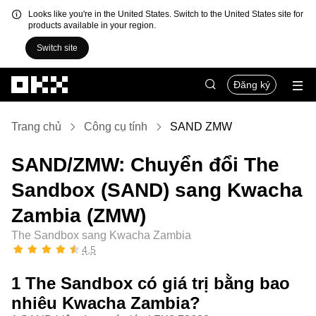
Looks like you're in the United States. Switch to the United States site for
products available in your region.
Switch site
Chuyển đến nội dung chính
Đăng ký
Trang chủ
Công cụ tính
SAND ZMW
SAND/ZMW: Chuyển đổi The
Sandbox (SAND) sang Kwacha
Zambia (ZMW)
The Sandbox sang Kwacha Zambia
4,5
1 The Sandbox có giá trị bằng bao
nhiêu Kwacha Zambia?