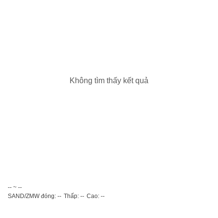
Không tìm thấy kết quả
-- ~ --
SAND/ZMW đóng: --
Thấp: --
Cao: --