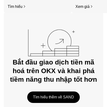
Bắt đầu hành trình của bạn trên ứng
tức, v.v. của The Sa
Tìm hiểu
Xem giá
dụng di động OKX hoặc ngay tại đây
trên web.
Bắt đầu giao dịch tiền mã
hoá trên OKX và khai phá
tiềm năng thu nhập tốt hơn
Tìm hiểu thêm về SAND