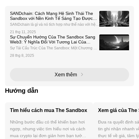
SANDchain: Cách Mạng Hệ Sinh Thái The
Sandbox với Nền Kinh Tế Sáng Tạo Được
Hỗ Trợ Bởi Caldera
SANDchain là gì và nó tích hợp như thế nào với hệ si
nh thái The Sandbox? SANDchain là một mạng bloc
21 thg 11, 2025
kchain sáng tạo được thiết kế để cách mạng hóa hệ
Sự Chuyển Hướng Của The Sandbox Sang
sinh thái The Sandbox, một nền tảng metaverse hàn
Web3: Ý Nghĩa Đối Với Tương Lai Của
g
Gaming Phi Tập Trung
Sự Tái Cấu Trúc Của The Sandbox: Một Chương Mớ
i Trong Sự Phát Triển Web3 The Sandbox, một cái tê
28 thg 8, 2025
n tiên phong trong không gian metaverse, đang trải q
ua một cuộc tái cấu trúc mang tính chuyển đổi. Công
Xem thêm
Hướng dẫn
Tìm hiểu cách mua The Sandbox
Xem giá của The
Những bước đầu có thể khiến bạn hơi
Đưa ra quyết định sá
ngợp, nhưng việc tìm hiểu nơi và cách
tin ghi nhận nhanh v
mua crypto lại đơn giản hơn bạn tưởng.
thực tế về giá, tâm l