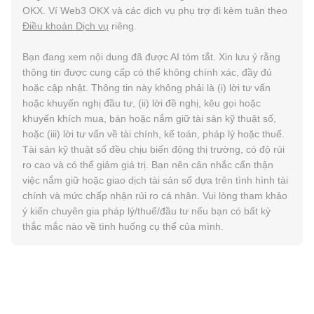
OKX. Ví Web3 OKX và các dịch vụ phụ trợ đi kèm tuân theo
Điều khoản Dịch vụ
riêng.
Bạn đang xem nội dung đã được AI tóm tắt. Xin lưu ý rằng
thông tin được cung cấp có thể không chính xác, đầy đủ
hoặc cập nhật. Thông tin này không phải là (i) lời tư vấn
hoặc khuyến nghị đầu tư, (ii) lời đề nghị, kêu gọi hoặc
khuyến khích mua, bán hoặc nắm giữ tài sản kỹ thuật số,
hoặc (iii) lời tư vấn về tài chính, kế toán, pháp lý hoặc thuế.
Tài sản kỹ thuật số đều chịu biến động thị trường, có độ rủi
ro cao và có thể giảm giá trị. Bạn nên cân nhắc cẩn thận
việc nắm giữ hoặc giao dịch tài sản số dựa trên tình hình tài
chính và mức chấp nhận rủi ro cá nhân. Vui lòng tham khảo
ý kiến chuyên gia pháp lý/thuế/đầu tư nếu bạn có bất kỳ
thắc mắc nào về tình huống cụ thể của mình.