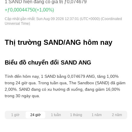
1 SAND hiện đang có giá trị ƒ0,074679
+ƒ0,00044750
(+1,00%)
Cập nhật gần nhất:
Sun Aug 09 2026 12:37:01 (UTC+0000) (Coordinated
Universal Time)
Thị trường SAND/ANG hôm nay
Biểu đồ chuyển đổi SAND ANG
Tính đến hôm nay, 1 SAND bằng 0,074679 ANG, tăng 1,00%
trong 24 giờ qua. Trong tuần qua, The Sandbox (SAND) đã giảm
2,00%. SAND đang có xu hướng đi xuống, đang giảm 16,00%
trong 30 ngày qua.
1 giờ
24 giờ
1 tuần
1 tháng
1 năm
2 năm