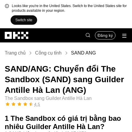
Looks like you're in the United States. Switch to the United States site for
products available in your region.
Switch site
Chuyển đến nội dung chính
Đăng ký
Trang chủ
Công cụ tính
SAND ANG
SAND/ANG: Chuyển đổi The
Sandbox (SAND) sang Guilder
Antille Hà Lan (ANG)
The Sandbox sang Guilder Antille Hà Lan
4,5
1 The Sandbox có giá trị bằng bao
nhiêu Guilder Antille Hà Lan?