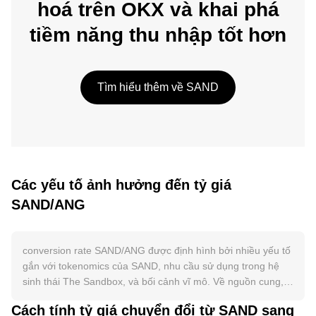
hoá trên OKX và khai phá
tiềm năng thu nhập tốt hơn
Tìm hiểu thêm về SAND
Các yếu tố ảnh hưởng đến tỷ giá
SAND/ANG
conversion rate SAND/ANG được định hình bởi nhiều yếu tố
gắn với tokenomics của SAND, nhu cầu sử dụng trong hệ
sinh thái The Sandbox, và bối cảnh vĩ mô. Về nguồn cung,
SAND có tổng nguồn cung tối đa cố định (3 tỷ token), với
Cách tính tỷ giá chuyển đổi từ SAND sang
lịch phân phối/vesting định kỳ cho đội ngũ, quỹ hệ sinh thái