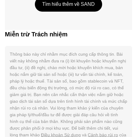
Tìm hiểu thêm về SAND
Miễn trừ Trách nhiệm
Thông báo này chỉ nhằm mục đích cung cấp thông tin. Bài
viết này không nhằm đưa ra (i) lời khuyên hoặc khuyến nghị
đầu tư, (ii) đề nghị, chào mời hoặc khuyến khích mua, bán
hoặc nắm giữ tài sản số hoặc (iii) tư vấn tài chính, kế toán,
pháp lý hoặc thuế. Tài sản số, bao gồm stablecoin và NFT,
đều chịu biến động thị trường, có mức độ rủi ro cao, có thể
giảm giá trị. Bạn nên cân nhắc cẩn thận việc nắm giữ hoặc
giao dịch tài sản số dựa trên tình hình tài chính và mức chấp
nhận rủi ro cá nhân. Vui lòng tham khảo ý kiến của chuyên
gia pháp lý/thuế/đầu tư để được giải đáp câu hỏi về tình
hình cụ thể của bản thân. Không phải sản phẩm nào cũng
được phân phối ở mọi khu vực. Để biết thêm chi tiết, vui
lòng tham khảo
Điều khoản Sử dụng
và
Cảnh báo rủi ro
của