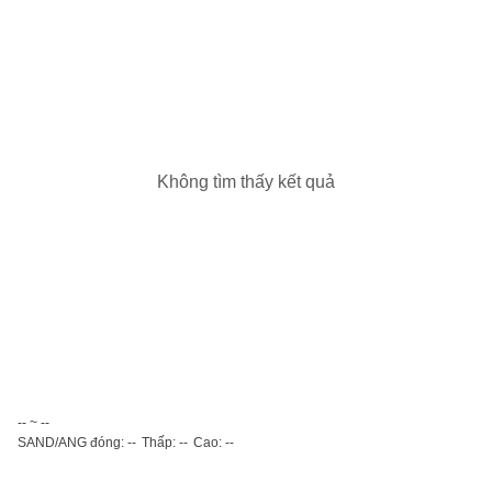
Không tìm thấy kết quả
-- ~ --
SAND/ANG đóng: --
Thấp: --
Cao: --