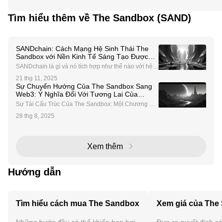
Tìm hiểu thêm về The Sandbox (SAND)
SANDchain: Cách Mạng Hệ Sinh Thái The
Sandbox với Nền Kinh Tế Sáng Tạo Được
Hỗ Trợ Bởi Caldera
SANDchain là gì và nó tích hợp như thế nào với hệ si
nh thái The Sandbox? SANDchain là một mạng bloc
21 thg 11, 2025
kchain sáng tạo được thiết kế để cách mạng hóa hệ
Sự Chuyển Hướng Của The Sandbox Sang
sinh thái The Sandbox, một nền tảng metaverse hàn
Web3: Ý Nghĩa Đối Với Tương Lai Của
g
Gaming Phi Tập Trung
Sự Tái Cấu Trúc Của The Sandbox: Một Chương Mớ
i Trong Sự Phát Triển Web3 The Sandbox, một cái tê
28 thg 8, 2025
n tiên phong trong không gian metaverse, đang trải q
ua một cuộc tái cấu trúc mang tính chuyển đổi. Công
Xem thêm
Hướng dẫn
Tìm hiểu cách mua The Sandbox
Xem giá của The