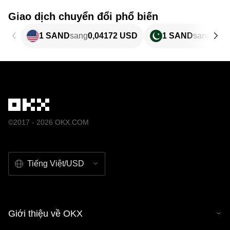
Giao dịch chuyển đổi phổ biến
1 SAND
sang
0,04172 USD
1 SAND
sang
11,5
©2017 - 2026 OKX.COM
Tiếng Việt/USD
Giới thiệu về OKX