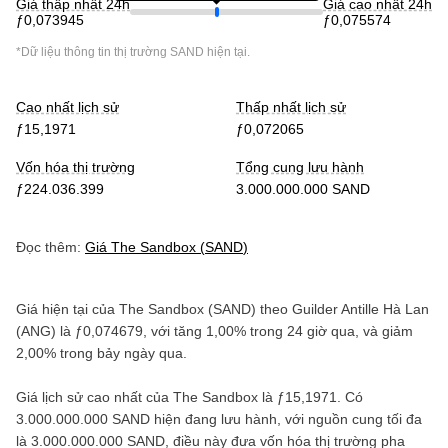
Giá thấp nhất 24h
Giá cao nhất 24h
ƒ0,073945
ƒ0,075574
*Dữ liệu thông tin thị trường
SAND
hiện tại.
Cao nhất lịch sử
Thấp nhất lịch sử
ƒ15,1971
ƒ0,072065
Vốn hóa thị trường
Tổng cung lưu hành
ƒ224.036.399
3.000.000.000 SAND
Đọc thêm:
Giá
The Sandbox
(
SAND
)
Giá hiện tại của
The Sandbox
(
SAND
) theo
Guilder Antille Hà Lan
(
ANG
) là
ƒ0,074679
, với
tăng
1,00%
trong 24 giờ qua, và
giảm
2,00%
trong bảy ngày qua.
Giá lịch sử cao nhất của
The Sandbox
là
ƒ15,1971
. Có
3.000.000.000 SAND
hiện đang lưu hành, với nguồn cung tối đa
là
3.000.000.000 SAND
, điều này đưa vốn hóa thị trường pha