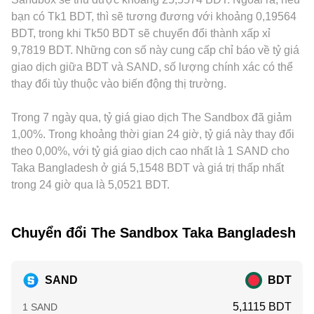
với sàn tại các khu vực trọng yếu cũng là biến số, vì những
công thức x × y = k để bảo toàn tích dự trữ; ở đó, giá cận
SAND/BDT hình thành “premium” hoặc “discount” tương
bạn có Tk1 BDT, thì sẽ tương đương với khoảng 0,19564
thay đổi này có thể ảnh hưởng đến thanh khoản, kênh tiếp
thời điểm giao dịch xấp xỉ bằng y/x và sẽ trượt theo độ sâu
ứng. Trong thực tế, nhiều nền tảng định giá SAND chủ yếu
BDT, trong khi Tk50 BDT sẽ chuyển đổi thành xấp xỉ
cận người dùng và kỳ vọng đối với The Sandbox. Về mặt kỹ
của bể thanh khoản và quy mô lệnh. Tất cả các cơ chế này,
qua cặp SAND/USDT rồi quy đổi sang BDT; vì vậy mức basis
9,7819 BDT. Những con số này cung cấp chỉ báo về tỷ giá
thuật thị trường, các chỉ báo như funding rate trên thị trường
khi kết hợp, phản ánh cung cầu theo thời gian thực và tạo
của USDT so với BDT (premium hoặc discount của USDT
giao dịch giữa BDT và SAND, số lượng chính xác có thể
hợp đồng tương lai SAND, kỳ đáo hạn quyền chọn nếu có,
nên conversion rate SAND/BDT mà người dùng thấy trên
trên các kênh BDT) sẽ truyền dẫn vào conversion rate
thay đổi tùy thuộc vào biến động thị trường.
các giao dịch khối lượng lớn của ví “whale” lên sàn hoặc rút
các nền tảng.
SAND/BDT. Cuối cùng, hoạt động arbitrage giữa các sàn
khỏi sàn, cùng các mốc mở khóa token có thể tạo biến động
giúp thu hẹp chênh lệch, nhưng không triệt tiêu hoàn toàn
ngắn hạn quanh conversion rate SAND/BDT.
Trong 7 ngày qua, tỷ giá giao dịch The Sandbox đã giảm
do chi phí giao dịch, thời gian chuyển tài sản, giới hạn rút
nạp và rủi ro thị trường khiến giá trên các sàn vẫn có thể
1,00%. Trong khoảng thời gian 24 giờ, tỷ giá này thay đổi
khác nhau trong ngắn hạn.
theo 0,00%, với tỷ giá giao dịch cao nhất là 1 SAND cho
Taka Bangladesh ở giá 5,1548 BDT và giá trị thấp nhất
trong 24 giờ qua là 5,0521 BDT.
Chuyển đổi The Sandbox Taka Bangladesh
SAND
BDT
5,1115 BDT
1 SAND