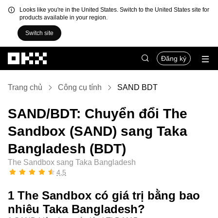
Looks like you're in the United States. Switch to the United States site for
products available in your region.
Switch site
Chuyển đến nội dung chính
Đăng ký
Trang chủ
Công cụ tính
SAND BDT
SAND/BDT: Chuyển đổi The
Sandbox (SAND) sang Taka
Bangladesh (BDT)
The Sandbox sang Taka Bangladesh
4,5
1 The Sandbox có giá trị bằng bao
nhiêu Taka Bangladesh?