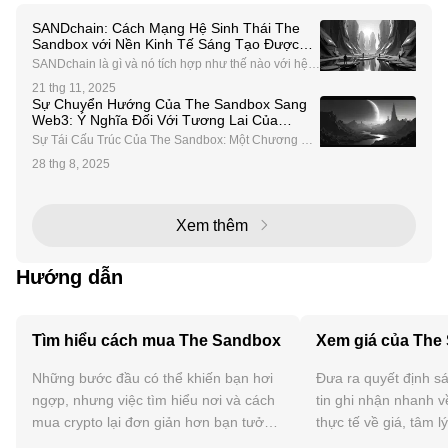
SANDchain: Cách Mạng Hệ Sinh Thái The
Sandbox với Nền Kinh Tế Sáng Tạo Được
Hỗ Trợ Bởi Caldera
SANDchain là gì và nó tích hợp như thế nào với hệ si
nh thái The Sandbox? SANDchain là một mạng bloc
21 thg 11, 2025
kchain sáng tạo được thiết kế để cách mạng hóa hệ
Sự Chuyển Hướng Của The Sandbox Sang
sinh thái The Sandbox, một nền tảng metaverse hàn
Web3: Ý Nghĩa Đối Với Tương Lai Của
g
Gaming Phi Tập Trung
Sự Tái Cấu Trúc Của The Sandbox: Một Chương Mớ
i Trong Sự Phát Triển Web3 The Sandbox, một cái tê
28 thg 8, 2025
n tiên phong trong không gian metaverse, đang trải q
ua một cuộc tái cấu trúc mang tính chuyển đổi. Công
Xem thêm
Hướng dẫn
Tìm hiểu cách mua The Sandbox
Xem giá của The
Những bước đầu có thể khiến bạn hơi
Đưa ra quyết định sá
ngợp, nhưng việc tìm hiểu nơi và cách
tin ghi nhận nhanh v
mua crypto lại đơn giản hơn bạn tưởng.
thực tế về giá, tâm l
Bắt đầu hành trình của bạn trên ứng
tức, v.v. của The Sa