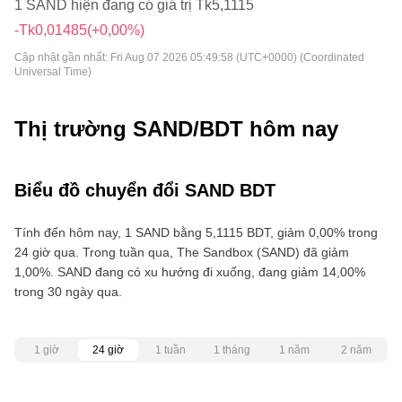
1 SAND hiện đang có giá trị Tk5,1115
-Tk0,01485
(+0,00%)
Cập nhật gần nhất:
Fri Aug 07 2026 05:49:58 (UTC+0000) (Coordinated
Universal Time)
Thị trường SAND/BDT hôm nay
Biểu đồ chuyển đổi SAND BDT
Tính đến hôm nay, 1 SAND bằng 5,1115 BDT, giảm 0,00% trong
24 giờ qua. Trong tuần qua, The Sandbox (SAND) đã giảm
1,00%. SAND đang có xu hướng đi xuống, đang giảm 14,00%
trong 30 ngày qua.
1 giờ
24 giờ
1 tuần
1 tháng
1 năm
2 năm