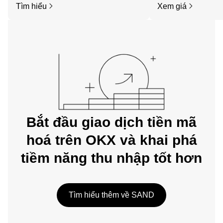
Tìm hiểu
Xem giá
dụng di động OKX hoặc ngay tại đây
trên web.
Bắt đầu giao dịch tiền mã
hoá trên OKX và khai phá
tiềm năng thu nhập tốt hơn
Tìm hiểu thêm về SAND