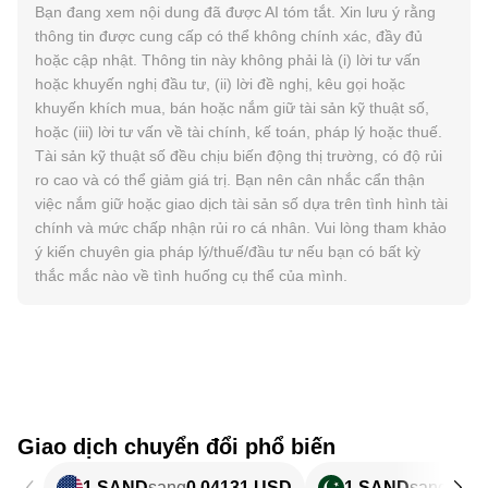
Bạn đang xem nội dung đã được AI tóm tắt. Xin lưu ý rằng
thông tin được cung cấp có thể không chính xác, đầy đủ
hoặc cập nhật. Thông tin này không phải là (i) lời tư vấn
hoặc khuyến nghị đầu tư, (ii) lời đề nghị, kêu gọi hoặc
khuyến khích mua, bán hoặc nắm giữ tài sản kỹ thuật số,
hoặc (iii) lời tư vấn về tài chính, kế toán, pháp lý hoặc thuế.
Tài sản kỹ thuật số đều chịu biến động thị trường, có độ rủi
ro cao và có thể giảm giá trị. Bạn nên cân nhắc cẩn thận
việc nắm giữ hoặc giao dịch tài sản số dựa trên tình hình tài
chính và mức chấp nhận rủi ro cá nhân. Vui lòng tham khảo
ý kiến chuyên gia pháp lý/thuế/đầu tư nếu bạn có bất kỳ
thắc mắc nào về tình huống cụ thể của mình.
Giao dịch chuyển đổi phổ biến
1 SAND
sang
0,04131 USD
1 SAND
sang
11,4