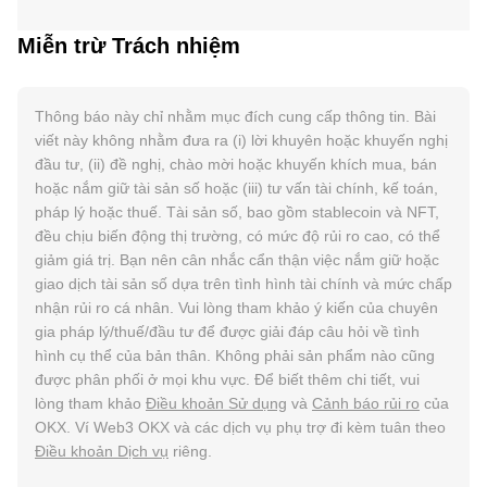
Miễn trừ Trách nhiệm
Thông báo này chỉ nhằm mục đích cung cấp thông tin. Bài
viết này không nhằm đưa ra (i) lời khuyên hoặc khuyến nghị
đầu tư, (ii) đề nghị, chào mời hoặc khuyến khích mua, bán
hoặc nắm giữ tài sản số hoặc (iii) tư vấn tài chính, kế toán,
pháp lý hoặc thuế. Tài sản số, bao gồm stablecoin và NFT,
đều chịu biến động thị trường, có mức độ rủi ro cao, có thể
giảm giá trị. Bạn nên cân nhắc cẩn thận việc nắm giữ hoặc
giao dịch tài sản số dựa trên tình hình tài chính và mức chấp
nhận rủi ro cá nhân. Vui lòng tham khảo ý kiến của chuyên
gia pháp lý/thuế/đầu tư để được giải đáp câu hỏi về tình
hình cụ thể của bản thân. Không phải sản phẩm nào cũng
được phân phối ở mọi khu vực. Để biết thêm chi tiết, vui
lòng tham khảo
Điều khoản Sử dụng
và
Cảnh báo rủi ro
của
OKX. Ví Web3 OKX và các dịch vụ phụ trợ đi kèm tuân theo
Điều khoản Dịch vụ
riêng.