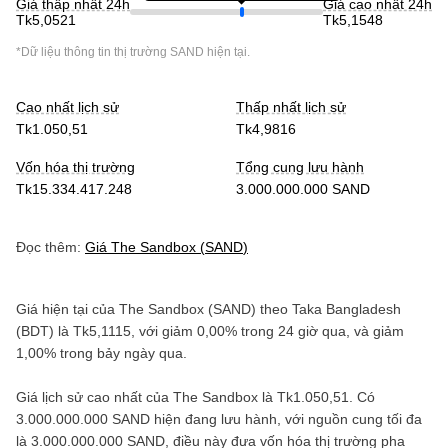
Giá thấp nhất 24h
Giá cao nhất 24h
Tk5,0521
Tk5,1548
*Dữ liệu thông tin thị trường
SAND
hiện tại.
Cao nhất lịch sử
Thấp nhất lịch sử
Tk1.050,51
Tk4,9816
Vốn hóa thị trường
Tổng cung lưu hành
Tk15.334.417.248
3.000.000.000 SAND
Đọc thêm:
Giá
The Sandbox
(
SAND
)
Giá hiện tại của
The Sandbox
(
SAND
) theo
Taka Bangladesh
(
BDT
) là
Tk5,1115
, với
giảm
0,00%
trong 24 giờ qua, và
giảm
1,00%
trong bảy ngày qua.
Giá lịch sử cao nhất của
The Sandbox
là
Tk1.050,51
. Có
3.000.000.000 SAND
hiện đang lưu hành, với nguồn cung tối đa
là
3.000.000.000 SAND
, điều này đưa vốn hóa thị trường pha