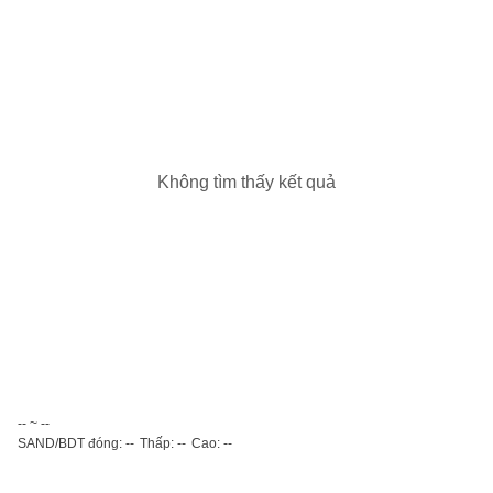
Không tìm thấy kết quả
-- ~ --
SAND/BDT đóng: --
Thấp: --
Cao: --