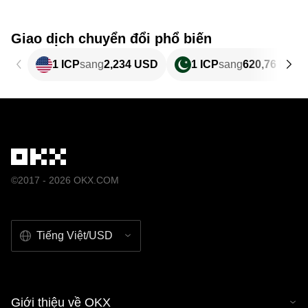
Giao dịch chuyển đổi phổ biến
1 ICP
sang
2,234 USD
1 ICP
sang
620,76 PKR
©2017 - 2026 OKX.COM
Tiếng Việt/USD
Giới thiệu về OKX