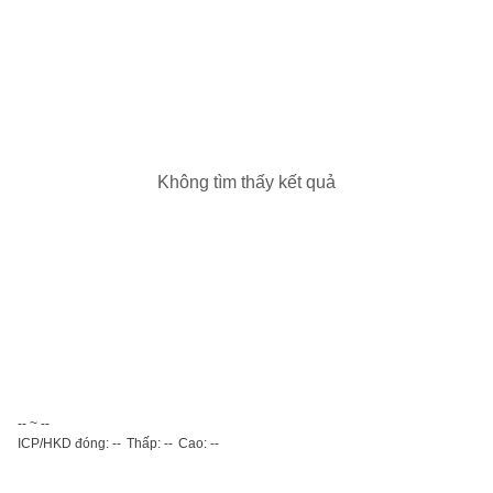
Không tìm thấy kết quả
-- ~ --
ICP/HKD đóng: --
Thấp: --
Cao: --