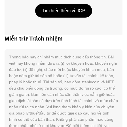
Tìm hiểu thêm về ICP
Miễn trừ Trách nhiệm
Thông báo này chỉ nhằm mục đích cung cấp thông tin. Bài
viết này không nhằm đưa ra (i) lời khuyên hoặc khuyến nghị
đầu tư, (ii) đề nghị, chào mời hoặc khuyến khích mua, bán
hoặc nắm giữ tài sản số hoặc (iii) tư vấn tài chính, kế toán,
pháp lý hoặc thuế. Tài sản số, bao gồm stablecoin và NFT,
đều chịu biến động thị trường, có mức độ rủi ro cao, có thể
giảm giá trị. Bạn nên cân nhắc cẩn thận việc nắm giữ hoặc
giao dịch tài sản số dựa trên tình hình tài chính và mức chấp
nhận rủi ro cá nhân. Vui lòng tham khảo ý kiến của chuyên
gia pháp lý/thuế/đầu tư để được giải đáp câu hỏi về tình
hình cụ thể của bản thân. Không phải sản phẩm nào cũng
được phân phối ở mọi khu vực. Để biết thêm chi tiết, vui