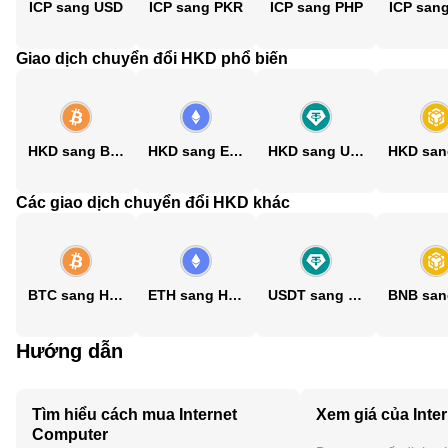
ICP sang USD
ICP sang PKR
ICP sang PHP
ICP san
Giao dịch chuyển đổi HKD phổ biến
HKD sang BTC
HKD sang ETH
HKD sang USDT
Các giao dịch chuyển đổi HKD khác
BTC sang HKD
ETH sang HKD
USDT sang HKD
Hướng dẫn
Tìm hiểu cách mua Internet
Xem giá của Inte
Computer