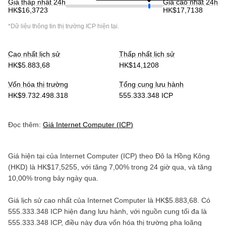
Giá thấp nhất 24h
Giá cao nhất 24h
HK$16,3723
HK$17,7138
*Dữ liệu thông tin thị trường
ICP
hiện tại.
Cao nhất lịch sử
Thấp nhất lịch sử
HK$5.883,68
HK$14,1208
Vốn hóa thị trường
Tổng cung lưu hành
HK$9.732.498.318
555.333.348 ICP
Đọc thêm:
Giá
Internet Computer
(
ICP
)
Giá hiện tại của
Internet Computer
(
ICP
) theo
Đô la Hồng Kông
(
HKD
) là
HK$17,5255
, với
tăng
7,00%
trong 24 giờ qua, và
tăng
10,00%
trong bảy ngày qua.
Giá lịch sử cao nhất của
Internet Computer
là
HK$5.883,68
. Có
555.333.348 ICP
hiện đang lưu hành, với nguồn cung tối đa là
555.333.348 ICP
, điều này đưa vốn hóa thị trường pha loãng