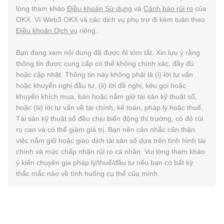
lòng tham khảo
Điều khoản Sử dụng
và
Cảnh báo rủi ro
của
OKX. Ví Web3 OKX và các dịch vụ phụ trợ đi kèm tuân theo
Điều khoản Dịch vụ
riêng.
Bạn đang xem nội dung đã được AI tóm tắt. Xin lưu ý rằng
thông tin được cung cấp có thể không chính xác, đầy đủ
hoặc cập nhật. Thông tin này không phải là (i) lời tư vấn
hoặc khuyến nghị đầu tư, (ii) lời đề nghị, kêu gọi hoặc
khuyến khích mua, bán hoặc nắm giữ tài sản kỹ thuật số,
hoặc (iii) lời tư vấn về tài chính, kế toán, pháp lý hoặc thuế.
Tài sản kỹ thuật số đều chịu biến động thị trường, có độ rủi
ro cao và có thể giảm giá trị. Bạn nên cân nhắc cẩn thận
việc nắm giữ hoặc giao dịch tài sản số dựa trên tình hình tài
chính và mức chấp nhận rủi ro cá nhân. Vui lòng tham khảo
ý kiến chuyên gia pháp lý/thuế/đầu tư nếu bạn có bất kỳ
thắc mắc nào về tình huống cụ thể của mình.