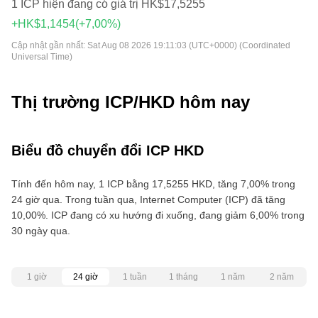
1 ICP hiện đang có giá trị HK$17,5255
+HK$1,1454
(+7,00%)
Cập nhật gần nhất:
Sat Aug 08 2026 19:11:03 (UTC+0000) (Coordinated
Universal Time)
Thị trường ICP/HKD hôm nay
Biểu đồ chuyển đổi ICP HKD
Tính đến hôm nay, 1 ICP bằng 17,5255 HKD, tăng 7,00% trong
24 giờ qua. Trong tuần qua, Internet Computer (ICP) đã tăng
10,00%. ICP đang có xu hướng đi xuống, đang giảm 6,00% trong
30 ngày qua.
1 giờ
24 giờ
1 tuần
1 tháng
1 năm
2 năm