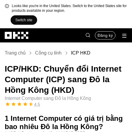
Looks like you're in the United States. Switch to the United States site for
products available in your region.
Switch site
Chuyển đến nội dung chính
Đăng ký
Trang chủ
Công cụ tính
ICP HKD
ICP/HKD: Chuyển đổi Internet
Computer (ICP) sang Đô la
Hồng Kông (HKD)
Internet Computer sang Đô la Hồng Kông
4,5
1 Internet Computer có giá trị bằng
bao nhiêu Đô la Hồng Kông?