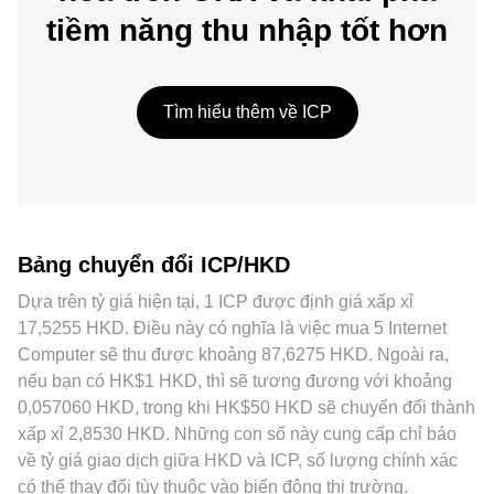
tiềm năng thu nhập tốt hơn
Tìm hiểu thêm về ICP
Bảng chuyển đổi ICP/HKD
Dựa trên tỷ giá hiện tại, 1 ICP được định giá xấp xỉ
17,5255 HKD. Điều này có nghĩa là việc mua 5 Internet
Computer sẽ thu được khoảng 87,6275 HKD. Ngoài ra,
nếu bạn có HK$1 HKD, thì sẽ tương đương với khoảng
0,057060 HKD, trong khi HK$50 HKD sẽ chuyển đổi thành
xấp xỉ 2,8530 HKD. Những con số này cung cấp chỉ báo
về tỷ giá giao dịch giữa HKD và ICP, số lượng chính xác
có thể thay đổi tùy thuộc vào biến động thị trường.