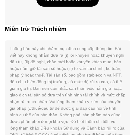
Miễn trừ Trách nhiệm
Thông báo này chỉ nhằm mục đích cung cấp thông tin. Bài
viết này không nhằm đưa ra (i) lời khuyên hoặc khuyến nghị
đầu tư, (ii) đề nghị, chào mời hoặc khuyến khích mua, bán
hoặc nắm giữ tài sản số hoặc (iii) tư vấn tài chính, kế toán,
pháp lý hoặc thuế. Tài sản số, bao gồm stablecoin và NFT,
đều chịu biến động thị trường, có mức độ rủi ro cao, có thể
giảm giá trị. Bạn nên cân nhắc cẩn thận việc nắm giữ hoặc
giao dịch tài sản số dựa trên tình hình tài chính và mức chấp
nhận rủi ro cá nhân. Vui lòng tham khảo ý kiến của chuyên
gia pháp lý/thuế/đầu tư để được giải đáp câu hỏi về tình
hình cụ thể của bản thân. Không phải sản phẩm nào cũng
được phân phối ở mọi khu vực. Để biết thêm chi tiết, vui
lòng tham khảo
Điều khoản Sử dụng
và
Cảnh báo rủi ro
của
OKX. Ví Web3 OKX và các dịch vụ phụ trợ đi kèm tuân theo