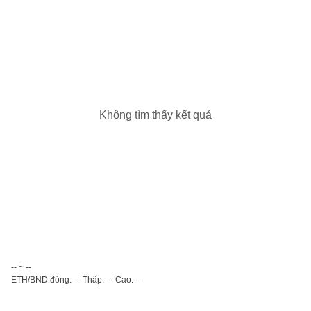
Không tìm thấy kết quả
-- ~ --
ETH/BND đóng: --
Thấp: --
Cao: --