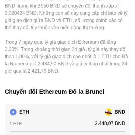
funding rate trên thị trường futures, đáo hạn quyền chọn với
pool sẽ làm trượt giá. Những tín hiệu này, cộng với dữ liệu
premium/discount cục bộ. Trên nhiều nền tảng, ETH thường
BND, trong khi B$50 BND sẽ chuyển đổi thành xấp xỉ
vị thế tập trung theo mức giá cụ thể, và dòng chảy của ví “cá
sổ lệnh (độ sâu, khối lượng, tốc độ khớp), cùng nhau định
được yết chủ yếu so với USDT; khi đó, basis của USDT so
0,020424 BND. Những con số này cung cấp chỉ báo về tỷ
voi” on-chain có thể tạo biến động ngắn hạn chồng lên các
hình ETH/BND conversion rate tại từng thời điểm.
với các đồng pháp định khác sẽ gián tiếp đi vào cách báo
giá giao dịch giữa BND và ETH, số lượng chính xác có
yếu tố cấu trúc nói trên.
giá ETH/BND nếu tuyến định giá là ETH/USDT rồi quy đổi
thể thay đổi tùy thuộc vào biến động thị trường.
sang BND. Hoạt động arbitrage giữa các sàn đóng vai trò
bình ổn, nhưng không hoàn hảo do chi phí giao dịch, thời
Trong 7 ngày qua, tỷ giá giao dịch Ethereum đã tăng
gian chuyển tài sản, hạn mức rút nạp, và rủi ro biến động,
nên mức chênh có thể tồn tại trong ngắn hạn.
3,00%. Trong khoảng thời gian 24 giờ, tỷ giá này thay đổi
theo 1,00%, với tỷ giá giao dịch cao nhất là 1 ETH cho Đô
la Brunei ở giá 2.484,50 BND và giá trị thấp nhất trong 24
giờ qua là 2.421,79 BND.
Chuyển đổi Ethereum Đô la Brunei
ETH
BND
2.448,07 BND
1 ETH