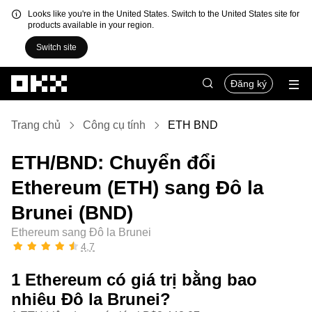
Looks like you're in the United States. Switch to the United States site for
products available in your region.
Switch site
Chuyển đến nội dung chính
Đăng ký
Trang chủ
Công cụ tính
ETH BND
ETH/BND: Chuyển đổi
Ethereum (ETH) sang Đô la
Brunei (BND)
Ethereum sang Đô la Brunei
4,7
1 Ethereum có giá trị bằng bao
nhiêu Đô la Brunei?