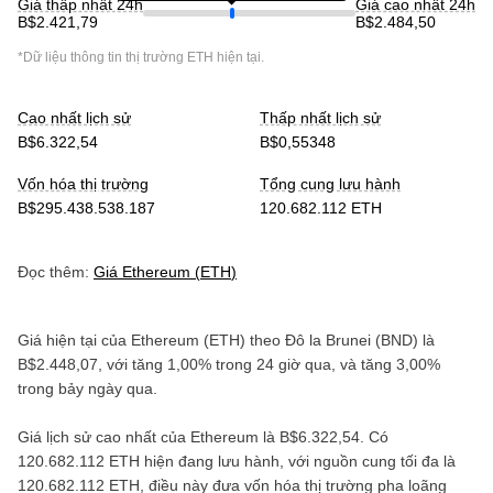
Giá thấp nhất 24h
Giá cao nhất 24h
B$2.421,79
B$2.484,50
*Dữ liệu thông tin thị trường
ETH
hiện tại.
Cao nhất lịch sử
Thấp nhất lịch sử
B$6.322,54
B$0,55348
Vốn hóa thị trường
Tổng cung lưu hành
B$295.438.538.187
120.682.112 ETH
Đọc thêm:
Giá
Ethereum
(
ETH
)
Giá hiện tại của
Ethereum
(
ETH
) theo
Đô la Brunei
(
BND
) là
B$2.448,07
, với
tăng
1,00%
trong 24 giờ qua, và
tăng
3,00%
trong bảy ngày qua.
Giá lịch sử cao nhất của
Ethereum
là
B$6.322,54
. Có
120.682.112 ETH
hiện đang lưu hành, với nguồn cung tối đa là
120.682.112 ETH
, điều này đưa vốn hóa thị trường pha loãng