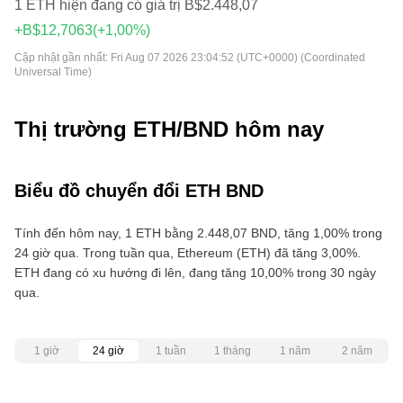
1 ETH hiện đang có giá trị B$2.448,07
+B$12,7063
(+1,00%)
Cập nhật gần nhất:
Fri Aug 07 2026 23:04:52 (UTC+0000) (Coordinated
Universal Time)
Thị trường ETH/BND hôm nay
Biểu đồ chuyển đổi ETH BND
Tính đến hôm nay, 1 ETH bằng 2.448,07 BND, tăng 1,00% trong
24 giờ qua. Trong tuần qua, Ethereum (ETH) đã tăng 3,00%.
ETH đang có xu hướng đi lên, đang tăng 10,00% trong 30 ngày
qua.
1 giờ
24 giờ
1 tuần
1 tháng
1 năm
2 năm