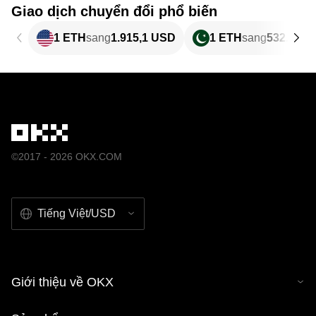
Giao dịch chuyển đổi phổ biến
1 ETH
sang
1.915,1 USD
1 ETH
sang
532.148,
©2017 - 2026 OKX.COM
Tiếng Việt/USD
Giới thiệu về OKX