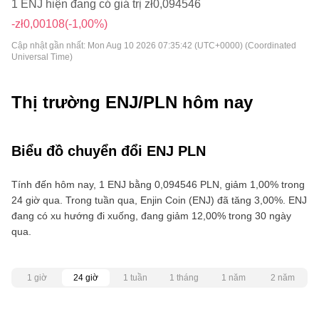
1 ENJ hiện đang có giá trị zł0,094546
-zł0,00108
(-1,00%)
Cập nhật gần nhất:
Mon Aug 10 2026 07:35:42 (UTC+0000) (Coordinated
Universal Time)
Thị trường ENJ/PLN hôm nay
Biểu đồ chuyển đổi ENJ PLN
Tính đến hôm nay, 1 ENJ bằng 0,094546 PLN, giảm 1,00% trong
24 giờ qua. Trong tuần qua, Enjin Coin (ENJ) đã tăng 3,00%. ENJ
đang có xu hướng đi xuống, đang giảm 12,00% trong 30 ngày
qua.
1 giờ
24 giờ
1 tuần
1 tháng
1 năm
2 năm