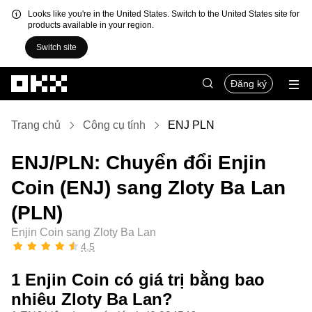
Looks like you're in the United States. Switch to the United States site for
products available in your region.
Switch site
Chuyển đến nội dung chính
Đăng ký
Trang chủ
Công cụ tính
ENJ PLN
ENJ/PLN: Chuyển đổi Enjin
Coin (ENJ) sang Zloty Ba Lan
(PLN)
Enjin Coin sang Zloty Ba Lan
4,5
1 Enjin Coin có giá trị bằng bao
nhiêu Zloty Ba Lan?