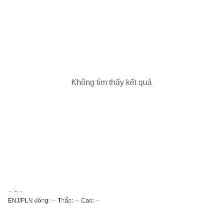
Không tìm thấy kết quả
-- ~ --
ENJ/PLN đóng: --
Thấp: --
Cao: --