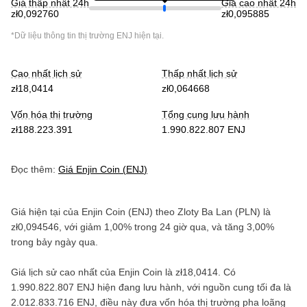
Giá thấp nhất 24h
Giá cao nhất 24h
zł0,092760
zł0,095885
*Dữ liệu thông tin thị trường
ENJ
hiện tại.
Cao nhất lịch sử
Thấp nhất lịch sử
zł18,0414
zł0,064668
Vốn hóa thị trường
Tổng cung lưu hành
zł188.223.391
1.990.822.807 ENJ
Đọc thêm:
Giá
Enjin Coin
(
ENJ
)
Giá hiện tại của
Enjin Coin
(
ENJ
) theo
Zloty Ba Lan
(
PLN
) là
zł0,094546
, với
giảm
1,00%
trong 24 giờ qua, và
tăng
3,00%
trong bảy ngày qua.
Giá lịch sử cao nhất của
Enjin Coin
là
zł18,0414
. Có
1.990.822.807 ENJ
hiện đang lưu hành, với nguồn cung tối đa là
2.012.833.716 ENJ
, điều này đưa vốn hóa thị trường pha loãng