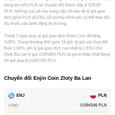
tương lai ENJ, lịch đáo hạn quyền chọn, chênh lệch basis
tới conversion rate ENJ/PLN khi được các nhà tạo lập hoặc
vào mức yết ENJ/PLN. Khác biệt khu vực và quy định — như
trong khi zł50 PLN sẽ chuyển đổi thành xấp xỉ 528,85
giữa giao ngay và phái sinh, cùng các dòng tiền lớn từ
hệ thống định giá tham chiếu.
yêu cầu tuân thủ tại Ba Lan, kênh nạp/rút bằng PLN, hay phí
PLN. Những con số này cung cấp chỉ báo về tỷ giá giao
“whale” on-chain (đúc/melt NFT quy mô lớn, chuyển ví sàn)
và thuế địa phương — cũng có thể tạo premium/discount
dịch giữa PLN và ENJ, số lượng chính xác có thể thay đổi
thường góp phần làm tăng biến động ngắn hạn quanh
giữa sàn phục vụ người dùng Ba Lan và sàn quốc tế. Hoạt
tùy thuộc vào biến động thị trường.
conversion rate ENJ/PLN.
động arbitrage giúp thu hẹp các sai lệch này bằng cách mua
ở nơi rẻ và bán ở nơi đắt, nhưng không hoàn hảo do chi phí
Trong 7 ngày qua, tỷ giá giao dịch Enjin Coin đã tăng
giao dịch, tốc độ chuyển coin, hạn mức tài khoản và rủi ro
thị trường, nên chênh lệch giá vẫn có thể tồn tại trong ngắn
3,00%. Trong khoảng thời gian 24 giờ, tỷ giá này thay đổi
hạn.
theo 1,00%, với tỷ giá giao dịch cao nhất là 1 ENJ cho
Zloty Ba Lan ở giá 0,095885 PLN và giá trị thấp nhất trong
24 giờ qua là 0,092760 PLN.
Chuyển đổi Enjin Coin Zloty Ba Lan
ENJ
PLN
0,094546 PLN
1 ENJ