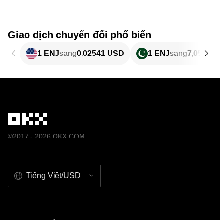
Giao dịch chuyển đổi phổ biến
1 ENJ
sang
0,02541 USD
1 ENJ
sang
7,058 P
©2017 - 2026 OKX.COM
Tiếng Việt/USD