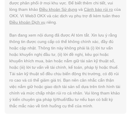
được phân phối ở mọi khu vực. Để biết thêm chi tiết, vui
lòng tham khảo
Điều khoản Sử dụng
và
Cảnh báo rủi ro
của
OKX. Ví Web3 OKX và các dịch vụ phụ trợ đi kèm tuân theo
Điều khoản Dịch vụ
riêng.
Bạn đang xem nội dung đã được AI tóm tắt. Xin lưu ý rằng
thông tin được cung cấp có thể không chính xác, đầy đủ
hoặc cập nhật. Thông tin này không phải là (i) lời tư vấn
hoặc khuyến nghị đầu tư, (ii) lời đề nghị, kêu gọi hoặc
khuyến khích mua, bán hoặc nắm giữ tài sản kỹ thuật số,
hoặc (iii) lời tư vấn về tài chính, kế toán, pháp lý hoặc thuế.
Tài sản kỹ thuật số đều chịu biến động thị trường, có độ rủi
ro cao và có thể giảm giá trị. Bạn nên cân nhắc cẩn thận
việc nắm giữ hoặc giao dịch tài sản số dựa trên tình hình tài
chính và mức chấp nhận rủi ro cá nhân. Vui lòng tham khảo
ý kiến chuyên gia pháp lý/thuế/đầu tư nếu bạn có bất kỳ
thắc mắc nào về tình huống cụ thể của mình.