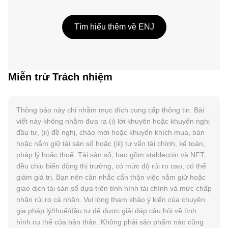
Tìm hiểu thêm về ENJ
Miễn trừ Trách nhiệm
Thông báo này chỉ nhằm mục đích cung cấp thông tin. Bài
viết này không nhằm đưa ra (i) lời khuyên hoặc khuyến nghị
đầu tư, (ii) đề nghị, chào mời hoặc khuyến khích mua, bán
hoặc nắm giữ tài sản số hoặc (iii) tư vấn tài chính, kế toán,
pháp lý hoặc thuế. Tài sản số, bao gồm stablecoin và NFT,
đều chịu biến động thị trường, có mức độ rủi ro cao, có thể
giảm giá trị. Bạn nên cân nhắc cẩn thận việc nắm giữ hoặc
giao dịch tài sản số dựa trên tình hình tài chính và mức chấp
nhận rủi ro cá nhân. Vui lòng tham khảo ý kiến của chuyên
gia pháp lý/thuế/đầu tư để được giải đáp câu hỏi về tình
hình cụ thể của bản thân. Không phải sản phẩm nào cũng