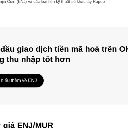
njin Coin
(
ENJ
) và các loại tiền kỹ thuật số khác lấy
Rupee
 đầu giao dịch tiền mã hoá trên O
g thu nhập tốt hơn
 hiểu thêm về ENJ
ỷ giá ENJ/MUR