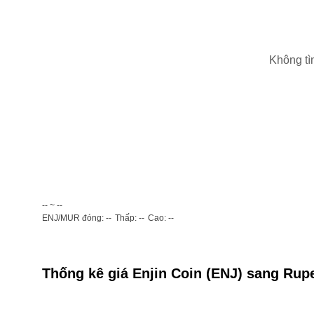
Không tì
-- ~ --
ENJ/MUR đóng: --
Thấp: --
Cao: --
Thống kê giá Enjin Coin (ENJ) sang Rup