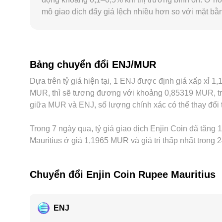
mô giao dịch đẩy giá lệch nhiều hơn so với mặt bằ
ích có thể dẫn tới “premium/discount” khu vực, ản
lượng ENJ giao dịch so với USDT hoặc USD; vì vậy
ENJ và tiếp tục phản ánh trong cặp ENJ/MUR khi quy
giao dịch, độ trễ mạng, rủi ro chuyển sàn và khác 
Bảng chuyển đổi ENJ/MUR
tại cùng một thời điểm.
Dựa trên tỷ giá hiện tại, 1 ENJ được định giá xấp xỉ
MUR, thì sẽ tương đương với khoảng 0,85319 MUR, tro
giữa MUR và ENJ, số lượng chính xác có thể thay đổi t
Trong 7 ngày qua, tỷ giá giao dịch Enjin Coin đã tăng 
Mauritius ở giá 1,1965 MUR và giá trị thấp nhất trong
Chuyển đổi Enjin Coin Rupee Mauritius
ENJ