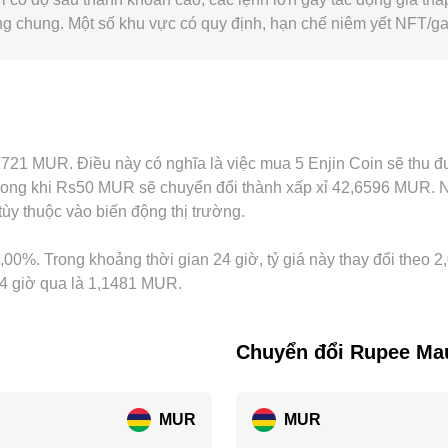
ng chung. Một số khu vực có quy định, hạn chế niêm yết NFT/gam
h hưởng tới giá ENJ quy đổi sang MUR khi nguồn MUR hoặc kênh
, cơ sở định giá USDT (premium/discount của USDT so với tiền
 đổi. Hoạt động arbitrage giữa các sàn giúp thu hẹp chênh lệch
biệt về hạn mức/ràng buộc tài khoản; vì thế conversion rate EN
 1,1721 MUR. Điều này có nghĩa là việc mua 5 Enjin Coin sẽ th
ng khi Rs50 MUR sẽ chuyển đổi thành xấp xỉ 42,6596 MUR. Nhữ
ùy thuộc vào biến động thị trường.
1,00%. Trong khoảng thời gian 24 giờ, tỷ giá này thay đổi theo 
 24 giờ qua là 1,1481 MUR.
Chuyển đổi Rupee Mau
MUR
MUR