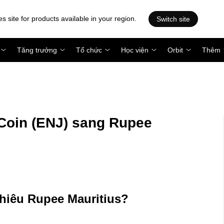
es site for products available in your region.
Switch site
Tăng trưởng
Tổ chức
Học viện
Orbit
Thêm
Coin (ENJ) sang Rupee
nhiêu Rupee Mauritius?