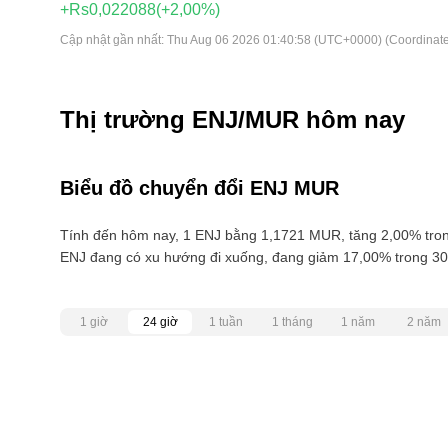
+Rs0,022088
(+2,00%)
Cập nhật gần nhất:
Thu Aug 06 2026 01:40:58 (UTC+0000) (Coordinate
Thị trường ENJ/MUR hôm nay
Biểu đồ chuyển đổi ENJ MUR
Tính đến hôm nay, 1 ENJ bằng 1,1721 MUR, tăng 2,00% trong
ENJ đang có xu hướng đi xuống, đang giảm 17,00% trong 30
1 giờ
24 giờ
1 tuần
1 tháng
1 năm
2 năm