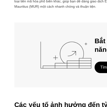
loại tiền mã hóa phổ biến khác, giúp bạn dễ dàng giao dịch
E
Mauritius
(
MUR
) một cách nhanh chóng và thuận tiện.
Bắt
năn
Tìm
Các yếu tố ảnh hưởng đến t