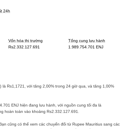
ất 24h
Vốn hóa thị trường
Tổng cung lưu hành
Rs2.332.127.691
1.989.754.701 ENJ
) là
Rs1,1721
, với
tăng
2,00%
trong 24 giờ qua, và
tăng
1,00%
54.701 ENJ
hiện đang lưu hành, với nguồn cung tối đa là
oãng hoàn toàn vào khoảng
Rs2.332.127.691
.
 Bạn cũng có thể xem các chuyển đổi từ
Rupee Mauritius
sang các