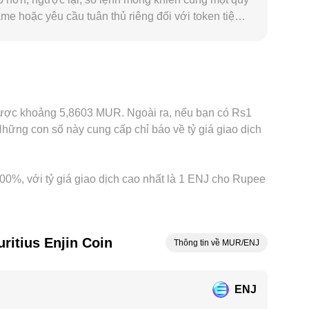
e hoặc yêu cầu tuân thủ riêng đối với token tiện
 nạp/rút nội địa khác nhau. Thực tế, phần lớn khối
 pháp định tham chiếu) sẽ truyền dẫn vào báo giá
, nhưng không thể triệt tiêu hoàn toàn do chi phí
J/MUR có thể vẫn biến động nhẹ giữa các nền tảng
u được khoảng 5,8603 MUR. Ngoài ra, nếu bạn có Rs1
ng con số này cung cấp chỉ báo về tỷ giá giao dịch
2,00%, với tỷ giá giao dịch cao nhất là 1 ENJ cho Rupee
ritius Enjin Coin
Thông tin về MUR/ENJ
ENJ