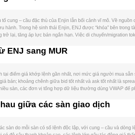
tố cung – cầu đặc thù của Enjin lẫn bối cảnh vĩ mô. Về nguồn
ưu hành. Trong hệ sinh thái Enjin, ENJ được “khóa” bên trong t
trở lại, tăng áp lực bán ngắn hạn. Việc di chuyển/migration tok
ác đợt chuyển dịch thanh khoản và thay đổi khả dụng cung. Nếu
 từ ENJ sang MUR
ật cũng làm giảm nguồn cung có thể giao dịch. Về cầu, hoạt độ
 Enjin Wallet/SDK với nhà phát triển, và các hợp tác game We
hay công cụ cho nhà phát triển có thể kích thích nhu cầu sử d
oin và tâm lý ưa rủi ro trên thị trường tài sản số; đồng thời
 tại điểm giá khớp lệnh gần nhất, nơi mức giá người mua sẵn
 giá crypto, cùng một mức ENJ tính theo USD/USDT có thể quy
 giá bán; khoảng chênh giữa bid tốt nhất và ask tốt nhất là spre
với token tiện ích trong game, tiêu chuẩn niêm yết hoặc thay đổ
hiều sàn, các đơn vị tổng hợp dữ liệu thường dùng VWAP để ph
, các động lực kỹ thuật như funding rate hợp đồng vĩnh cửu E
có khối lượng giao dịch lớn có trọng số cao hơn trong chỉ báo gi
phái sinh, cũng như dòng ví “whale” on-chain, có thể khuếch 
hau giữa các sàn giao dịch
ượng ENJ = Giá trị MUR / conversion rate. Ngoài cơ chế khớp lệ
x × y = k để giữ sản phẩm dự trữ không đổi; trong một pool EN
ợng ENJ trong pool. Sự khác biệt giữa giá phát hiện qua sổ lện
tại từng thời điểm.
 sàn do mỗi sàn có sổ lệnh độc lập, với cung – cầu và dòng lệ
i có độ sâu thanh khoản cao, các lệnh lớn gây tác động giá th