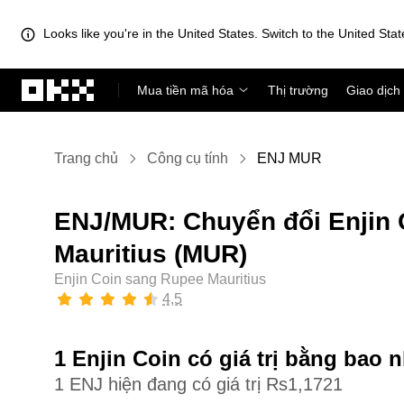
Looks like you're in the United States. Switch to the United Stat
Chuyển đến nội dung chính
Mua tiền mã hóa
Thị trường
Giao dịch
Trang chủ
Công cụ tính
ENJ MUR
ENJ/MUR: Chuyển đổi Enjin 
Mauritius (MUR)
Enjin Coin sang Rupee Mauritius
4,5
1 Enjin Coin có giá trị bằng bao 
1 ENJ hiện đang có giá trị Rs1,1721