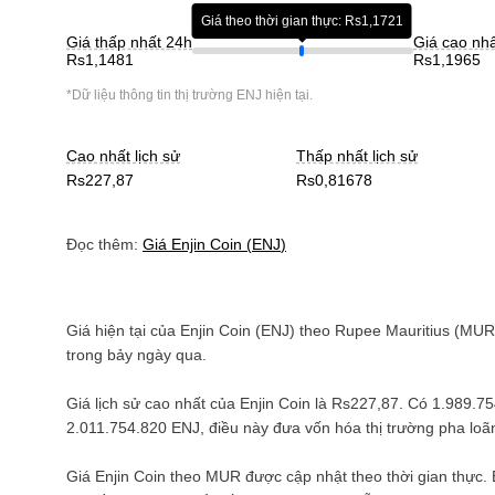
Giá theo thời gian thực: Rs1,1721
Giá thấp nhất 24h
Giá cao nh
Rs1,1481
Rs1,1965
*Dữ liệu thông tin thị trường
ENJ
hiện tại.
Cao nhất lịch sử
Thấp nhất lịch sử
Rs227,87
Rs0,81678
Đọc thêm:
Giá
Enjin Coin
(
ENJ
)
Giá hiện tại của
Enjin Coin
(
ENJ
) theo
Rupee Mauritius
(
MUR
trong bảy ngày qua.
Giá lịch sử cao nhất của
Enjin Coin
là
Rs227,87
. Có
1.989.7
2.011.754.820 ENJ
, điều này đưa vốn hóa thị trường pha l
Giá
Enjin Coin
theo
MUR
được cập nhật theo thời gian thực.